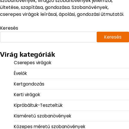
szobanövények, virágzó szobanövények jellemzői,
ültetése, szapítása, gondozása. Szobanövények,
cserepes virágok leírásai, ápolási, gondozási útmutatói.
Keresés
Keresés
Virág kategóriák
Cserepes virágok
Évelők
Kertgondozás
Kerti virágok
Kipróbáltuk-Teszteltük
Kisméretű szobanövények
Közepes méretű szobanövények