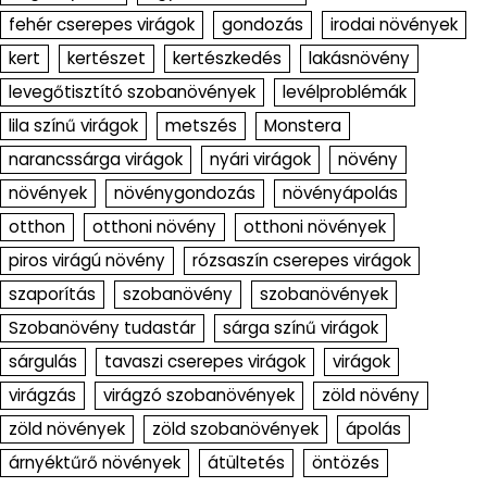
fehér cserepes virágok
gondozás
irodai növények
kert
kertészet
kertészkedés
lakásnövény
levegőtisztító szobanövények
levélproblémák
lila színű virágok
metszés
Monstera
narancssárga virágok
nyári virágok
növény
növények
növénygondozás
növényápolás
otthon
otthoni növény
otthoni növények
piros virágú növény
rózsaszín cserepes virágok
szaporítás
szobanövény
szobanövények
Szobanövény tudastár
sárga színű virágok
sárgulás
tavaszi cserepes virágok
virágok
virágzás
virágzó szobanövények
zöld növény
zöld növények
zöld szobanövények
ápolás
árnyéktűrő növények
átültetés
öntözés