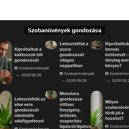
Szobanövények gondozása
Leteszteltük a
Kipróbáltuk
Kipróbáltuk a
yucca
bonsai
kaktuszok téli
gondozását
öntözését –
gondozását
világos
tényleg enn
nappaliban
kényes?
Szobanövények
Szobanövények
Szobanöv
2026.06.26.
2026.06.26.
2026.06.
Monstera
Leteszteltük az
gondozása
Milyen
aloe vera
otthon:
szobanövé
gondozását
fényigény,
tűrik jól a
minimális
öntözés,
huzatot?
odafigyeléssel
szaporítás
Szobanöv
lépésről lépésre
Szobanövények