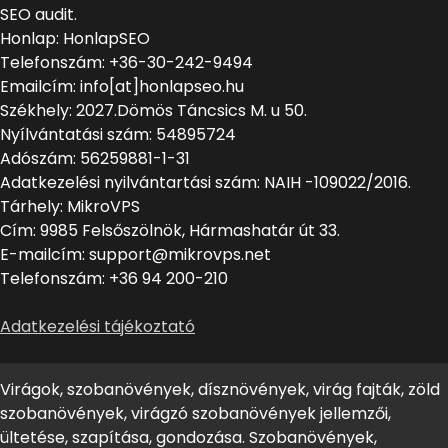
SEO audit.
Honlap: HonlapSEO
Telefonszám: +36-30-242-9494
Emailcím: info[at]honlapseo.hu
Székhely: 2027.Dömös Táncsics M. u 50.
Nyílvántatási szám: 54895724
Adószám: 56259881-1-31
Adatkezelési nyilvántartási szám: NAIH -109022/2016.
Tárhely: MikroVPS
Cím: 9985 Felsőszölnök, Hármashatár út 33.
E-mailcím: support@mikrovps.net
Telefonszám: +36 94 200-210
Adatkezelési tájékoztató
Virágok, szobanövények, dísznövények, virág fajták, zöld
szobanövények, virágzó szobanövények jellemzői,
ültetése, szapítása, gondozása. Szobanövények,