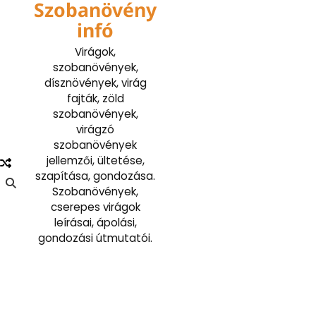
Szobanövény
Skip
to
infó
content
Virágok,
szobanövények,
dísznövények, virág
fajták, zöld
szobanövények,
virágzó
szobanövények
jellemzői, ültetése,
szapítása, gondozása.
Szobanövények,
cserepes virágok
leírásai, ápolási,
gondozási útmutatói.