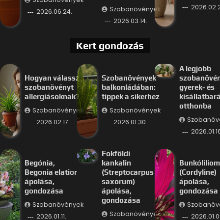
2026.02.
Szobanövények
2026.06.24.
2026.03.14.
Kert gondozás
A legjobb
Hogyan válassz
Szobanövények
szobanövé
szobanövényt
balkonládában:
gyerek- és
allergiásoknak?
tippek a sikerhez
kisállatbar
otthonba
Szobanövények
Szobanövények
Szobanöv
2026.02.17.
2026.01.30.
2026.01.16
Fokföldi
Begónia,
kankalin
Bunkóliliom
Begonia elatior
(Streptocarpus
(Cordyline)
ápolása,
saxorum)
ápolása,
gondozása
ápolása,
gondozása
gondozása
Szobanövények
Szobanöv
Szobanövények
2026.01.11.
2026.01.0