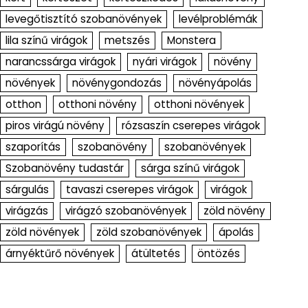
levegőtisztító szobanövények
levélproblémák
lila színű virágok
metszés
Monstera
narancssárga virágok
nyári virágok
növény
növények
növénygondozás
növényápolás
otthon
otthoni növény
otthoni növények
piros virágú növény
rózsaszín cserepes virágok
szaporítás
szobanövény
szobanövények
Szobanövény tudastár
sárga színű virágok
sárgulás
tavaszi cserepes virágok
virágok
virágzás
virágzó szobanövények
zöld növény
zöld növények
zöld szobanövények
ápolás
árnyéktűrő növények
átültetés
öntözés