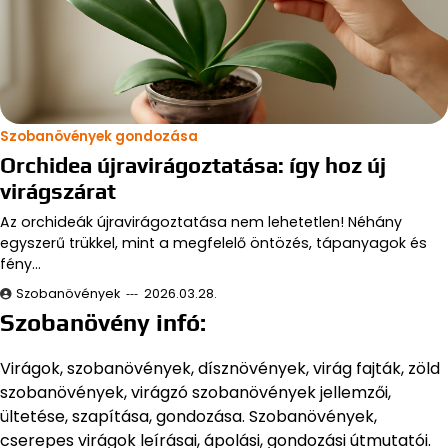
Szobanövények gondozása
Orchidea újravirágoztatása: így hoz új
virágszárat
Az orchideák újravirágoztatása nem lehetetlen! Néhány
egyszerű trükkel, mint a megfelelő öntözés, tápanyagok és
fény…
Szobanövények
2026.03.28.
Szobanövény infó:
Virágok, szobanövények, dísznövények, virág fajták, zöld
szobanövények, virágzó szobanövények jellemzői,
ültetése, szapítása, gondozása. Szobanövények,
cserepes virágok leírásai, ápolási, gondozási útmutatói.