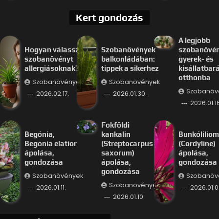
Kert gondozás
A legjobb
Hogyan válassz
Szobanövények
szobanövé
szobanövényt
balkonládában:
gyerek- és
allergiásoknak?
tippek a sikerhez
kisállatbar
otthonba
Szobanövények
Szobanövények
Szobanöv
2026.02.17.
2026.01.30.
2026.01.16
Fokföldi
Begónia,
kankalin
Bunkóliliom
Begonia elatior
(Streptocarpus
(Cordyline)
ápolása,
saxorum)
ápolása,
gondozása
ápolása,
gondozása
gondozása
Szobanövények
Szobanöv
Szobanövények
2026.01.11.
2026.01.0
2026.01.10.