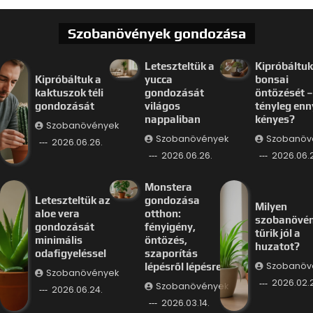
Szobanövények gondozása
Leteszteltük a
Kipróbáltuk
Kipróbáltuk a
yucca
bonsai
kaktuszok téli
gondozását
öntözését –
gondozását
világos
tényleg enn
nappaliban
kényes?
Szobanövények
Szobanövények
Szobanöv
2026.06.26.
2026.06.26.
2026.06.
Monstera
Leteszteltük az
gondozása
Milyen
aloe vera
otthon:
szobanövé
gondozását
fényigény,
tűrik jól a
minimális
öntözés,
huzatot?
odafigyeléssel
szaporítás
Szobanöv
lépésről lépésre
Szobanövények
2026.02.
Szobanövények
2026.06.24.
2026.03.14.