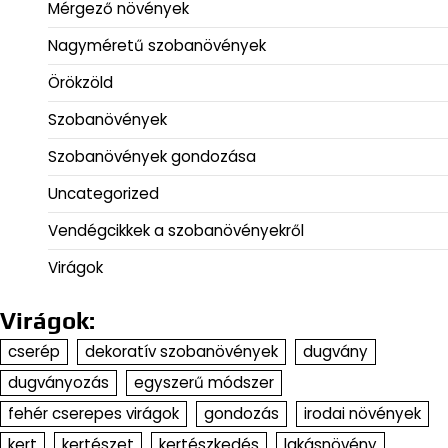
Mérgező növények
Nagyméretű szobanövények
Örökzöld
Szobanövények
Szobanövények gondozása
Uncategorized
Vendégcikkek a szobanövényekről
Virágok
Virágok:
cserép
dekoratív szobanövények
dugvány
dugványozás
egyszerű módszer
fehér cserepes virágok
gondozás
irodai növények
kert
kertészet
kertészkedés
lakásnövény