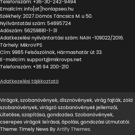
Telefonszám: +36-30-242-9494
Emailcím: info[at]honlapseo.hu
Székhely: 2027.Dömös Táncsics M. u 50.
Nyílvántatási szám: 54895724
Adószám: 56259881-1-31
Adatkezelési nyilvántartási szám: NAIH -109022/2016.
Tárhely: MikroVPS
Cím: 9985 Felsőszölnök, Hármashatár út 33.
E-mailcím: support@mikrovps.net
Telefonszám: +36 94 200-210
Adatkezelési tájékoztató
Virágok, szobanövények, dísznövények, virág fajták, zöld
szobanövények, virágzó szobanövények jellemzői,
ültetése, szapítása, gondozása. Szobanövények,
cserepes virágok leírásai, ápolási, gondozási útmutatói.
Theme: Timely News By
Artify Themes
.