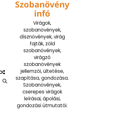
Szobanövény
Skip
to
infó
content
Virágok,
szobanövények,
dísznövények, virág
fajták, zöld
szobanövények,
virágzó
szobanövények
jellemzői, ültetése,
szapítása, gondozása.
Szobanövények,
cserepes virágok
leírásai, ápolási,
gondozási útmutatói.