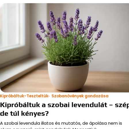
Kipróbáltuk-Teszteltük
Szobanövények gondozása
Kipróbáltuk a szobai levendulát – szé
de túl kényes?
A szobai levendula illatos és mutatós, de ápolása nem is