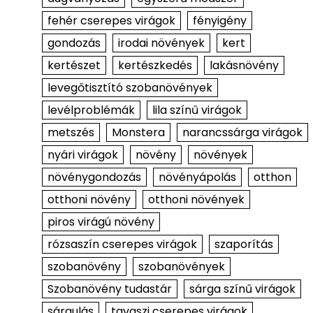
fehér cserepes virágok
fényigény
gondozás
irodai növények
kert
kertészet
kertészkedés
lakásnövény
levegőtisztító szobanövények
levélproblémák
lila színű virágok
metszés
Monstera
narancssárga virágok
nyári virágok
növény
növények
növénygondozás
növényápolás
otthon
otthoni növény
otthoni növények
piros virágú növény
rózsaszín cserepes virágok
szaporítás
szobanövény
szobanövények
Szobanövény tudastár
sárga színű virágok
sárgulás
tavaszi cserepes virágok