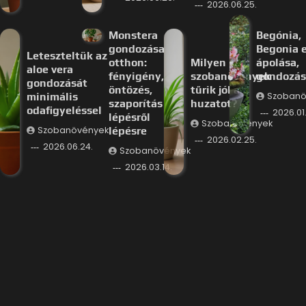
2026.06.25.
Monstera
Begónia,
gondozása
Begonia e
Leteszteltük az
otthon:
Milyen
ápolása,
aloe vera
fényigény,
szobanövények
gondozás
gondozását
öntözés,
tűrik jól a
minimális
Szobanö
szaporítás
huzatot?
odafigyeléssel
2026.01.
lépésről
Szobanövények
Szobanövények
lépésre
2026.02.25.
2026.06.24.
Szobanövények
2026.03.14.