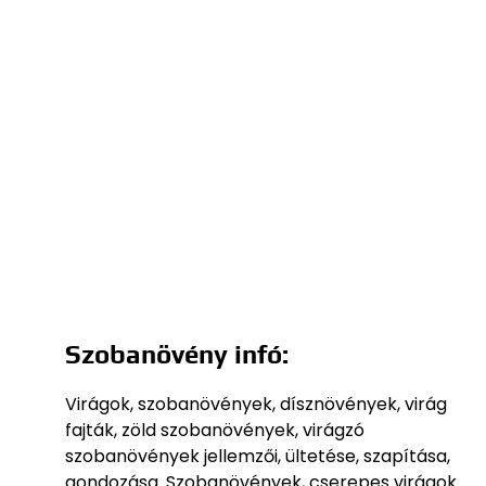
Szobanövény infó:
Virágok, szobanövények, dísznövények, virág
fajták, zöld szobanövények, virágzó
szobanövények jellemzői, ültetése, szapítása,
gondozása. Szobanövények, cserepes virágok