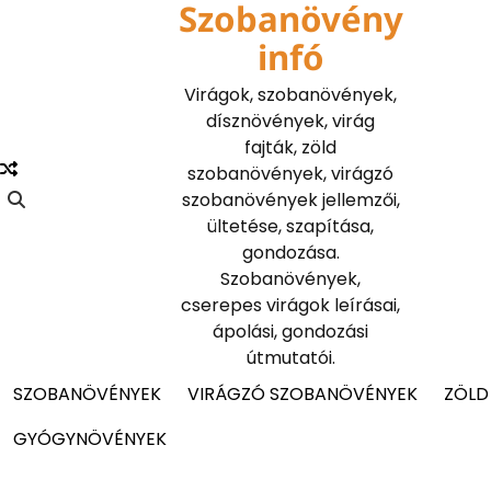
Szobanövény
Skip
to
infó
content
Virágok, szobanövények,
dísznövények, virág
fajták, zöld
szobanövények, virágzó
szobanövények jellemzői,
ültetése, szapítása,
gondozása.
Szobanövények,
cserepes virágok leírásai,
ápolási, gondozási
útmutatói.
SZOBANÖVÉNYEK
VIRÁGZÓ SZOBANÖVÉNYEK
ZÖLD
GYÓGYNÖVÉNYEK