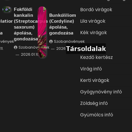
Bordó virágok
Fokföldi
kankalin
Bunkóliliom
Lila virágok
latior
(Streptocarpus
(Cordyline)
saxorum)
ápolása,
Kék virágok
a
ápolása,
gondozása
gondozása
vények
Szobanövények
Társoldalak
Szobanövények
11.
2026.01.09.
2026.01.10.
Kezdő kertész
Virág infó
Kerti virágok
Gyógynövény infó
Zöldség infó
Gyümölcs infó