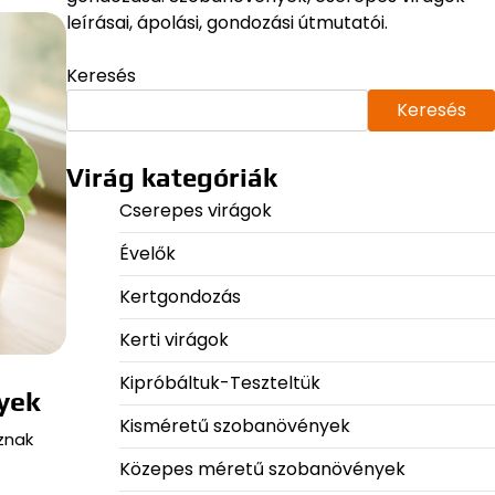
leírásai, ápolási, gondozási útmutatói.
Keresés
Keresés
Virág kategóriák
Cserepes virágok
Évelők
Kertgondozás
Kerti virágok
Kipróbáltuk-Teszteltük
yek
Kisméretű szobanövények
znak
Közepes méretű szobanövények