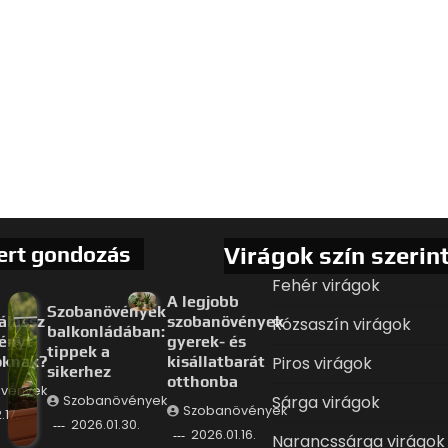
ert gondozás
Virágok szín szerin
Fehér virágok
A legjobb
Szobanövények
álassz
szobanövények
Rózsaszín virágok
balkonládában:
ényt
gyerek- és
tippek a
oknak?
kisállatbarát
Piros virágok
sikerhez
otthonba
vények
Sárga virágok
Szobanövények
Szobanövények
.17.
2026.01.30.
2026.01.16.
Narancssárga virágok