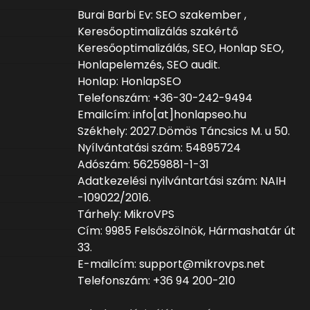
Burai Barbi Ev: SEO szakember ,
Keresőoptimalizálás szakértő
Keresőoptimalizálás, SEO, Honlap SEO,
Honlapelemzés, SEO audit.
Honlap: HonlapSEO
Telefonszám: +36-30-242-9494
Emailcím: info[at]honlapseo.hu
Székhely: 2027.Dömös Táncsics M. u 50.
Nyílvántatási szám: 54895724
Adószám: 56259881-1-31
Adatkezelési nyilvántartási szám: NAIH
-109022/2016.
Tárhely: MikroVPS
Cím: 9985 Felsőszölnök, Hármashatár út
33.
E-mailcím: support@mikrovps.net
Telefonszám: +36 94 200-210