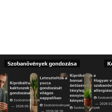
Szobanövények gondozása
K
Kipróbáltuk a
Leteszteltük a
bonsai
Hogyan v
Kipróbáltuk a
yucca
öntözését –
szobanöv
kaktuszok téli
gondozását
tényleg
allergiás
gondozását
világos
ennyire
nappaliban
Szobanö
Szobanövények
kényes?
2026.02
Szobanövények
2026.06.26.
Szobanövények
2026.06.26.