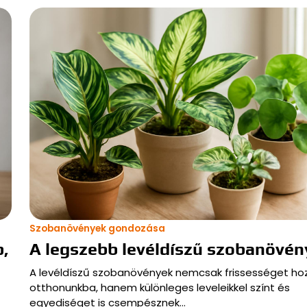
Szobanövények gondozása
p,
A legszebb levéldíszű szobanövén
A levéldíszű szobanövények nemcsak frissességet ho
otthonunkba, hanem különleges leveleikkel színt és
egyediséget is csempésznek…