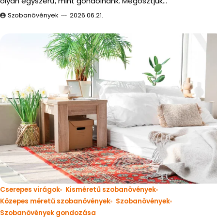
olyan egyszerű, mint gondolnánk. Megosztjuk…
Szobanövények
2026.06.21.
Cserepes virágok
Kisméretű szobanövények
Közepes méretű szobanövények
Szobanövények
Szobanövények gondozása