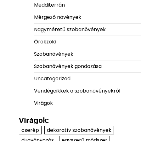
Medditerrán
Mérgező növények
Nagyméretű szobanövények
Örökzöld
Szobanövények
Szobanövények gondozása
Uncategorized
Vendégcikkek a szobanövényekről
Virágok
Virágok:
cserép
dekoratív szobanövények
dugványozás
egyszerű módszer