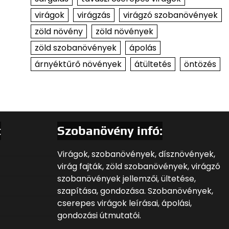
virágok
virágzás
virágzó szobanövények
zöld növény
zöld növények
zöld szobanövények
ápolás
árnyéktűrő növények
átültetés
öntözés
t
Szobanövény infó:
Virágok, szobanövények, dísznövények,
virág fajták, zöld szobanövények, virágzó
szobanövények jellemzői, ültetése,
szapítása, gondozása. Szobanövények,
cserepes virágok leírásai, ápolási,
gondozási útmutatói.