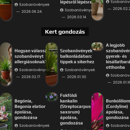
Szobanöv
lépésről lépésre
Szobanövények
2026.02.
Szobanövények
2026.06.24.
2026.03.14.
Kert gondozás
A legjobb
Hogyan válassz
Szobanövények
szobanövé
szobanövényt
balkonládában:
gyerek- és
allergiásoknak?
tippek a sikerhez
kisállatbar
otthonba
Szobanövények
Szobanövények
Szobanöv
2026.02.17.
2026.01.30.
2026.01.16
Fokföldi
Begónia,
kankalin
Bunkóliliom
Begonia elatior
(Streptocarpus
(Cordyline)
ápolása,
saxorum)
ápolása,
gondozása
ápolása,
gondozása
gondozása
Szobanövények
Szobanöv