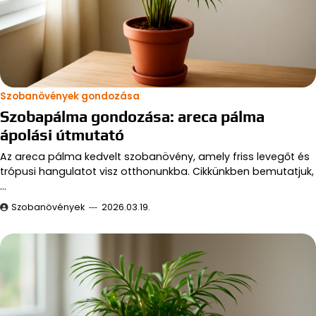
Szobanövények gondozása
Szobapálma gondozása: areca pálma
ápolási útmutató
Az areca pálma kedvelt szobanövény, amely friss levegőt és
trópusi hangulatot visz otthonunkba. Cikkünkben bemutatjuk,
…
Szobanövények
2026.03.19.