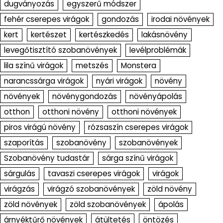
dugványozás
egyszerű módszer
fehér cserepes virágok
gondozás
irodai növények
kert
kertészet
kertészkedés
lakásnövény
levegőtisztító szobanövények
levélproblémák
lila színű virágok
metszés
Monstera
narancssárga virágok
nyári virágok
növény
növények
növénygondozás
növényápolás
otthon
otthoni növény
otthoni növények
piros virágú növény
rózsaszín cserepes virágok
szaporítás
szobanövény
szobanövények
Szobanövény tudastár
sárga színű virágok
sárgulás
tavaszi cserepes virágok
virágok
virágzás
virágzó szobanövények
zöld növény
zöld növények
zöld szobanövények
ápolás
árnyéktűrő növények
átültetés
öntözés