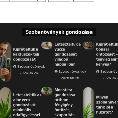
Szobanövények gondozása
Leteszteltük a
Kipróbáltuk
Kipróbáltuk a
yucca
bonsai
kaktuszok téli
gondozását
öntözését –
gondozását
világos
tényleg enn
nappaliban
kényes?
Szobanövények
Szobanövények
Szobanöv
2026.06.26.
2026.06.26.
2026.06.
Monstera
Leteszteltük az
gondozása
Milyen
aloe vera
otthon:
szobanövé
gondozását
fényigény,
tűrik jól a
minimális
öntözés,
huzatot?
odafigyeléssel
szaporítás