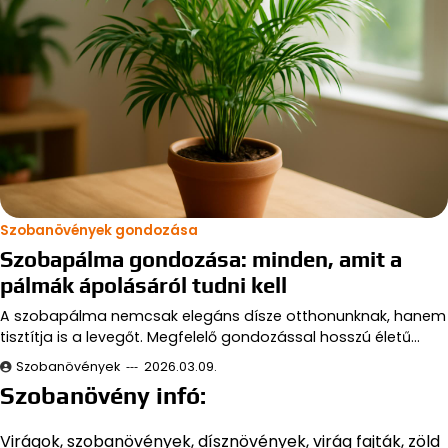
Szobanövények gondozása
Szobapálma gondozása: minden, amit a
pálmák ápolásáról tudni kell
A szobapálma nemcsak elegáns dísze otthonunknak, hanem
tisztítja is a levegőt. Megfelelő gondozással hosszú életű…
Szobanövények
2026.03.09.
Szobanövény infó:
Virágok, szobanövények, dísznövények, virág fajták, zöld