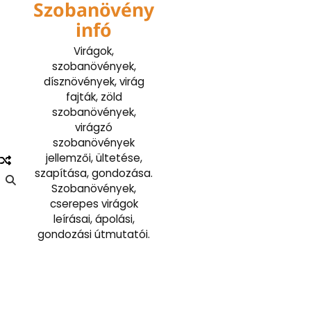
Szobanövény
Skip
to
infó
content
Virágok,
szobanövények,
dísznövények, virág
fajták, zöld
szobanövények,
virágzó
szobanövények
jellemzői, ültetése,
szapítása, gondozása.
Szobanövények,
cserepes virágok
leírásai, ápolási,
gondozási útmutatói.