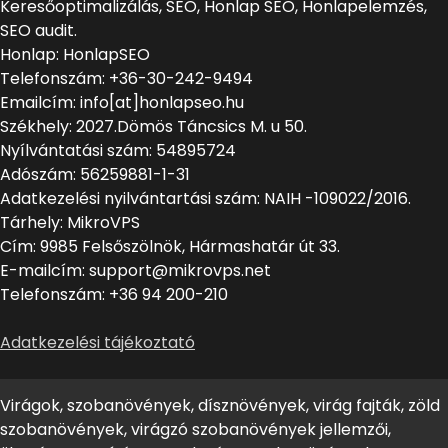
Keresőoptimalizálás, SEO, Honlap SEO, Honlapelemzés,
SEO audit.
Honlap: HonlapSEO
Telefonszám: +36-30-242-9494
Emailcím: info[at]honlapseo.hu
Székhely: 2027.Dömös Táncsics M. u 50.
Nyílvántatási szám: 54895724
Adószám: 56259881-1-31
Adatkezelési nyilvántartási szám: NAIH -109022/2016.
Tárhely: MikroVPS
Cím: 9985 Felsőszölnök, Hármashatár út 33.
E-mailcím: support@mikrovps.net
Telefonszám: +36 94 200-210
Adatkezelési tájékoztató
Virágok, szobanövények, dísznövények, virág fajták, zöld
szobanövények, virágzó szobanövények jellemzői,