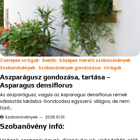
Cserepes virágok
Évelők
Közepes méretű szobanövények
Szobanövények
Szobanövények gondozása
Virágok
Aszparágusz gondozása, tartása –
Asparagus densiflorus
Az aszparágusz, vagyis az Asparagus densiflorus remek
választás lakásba. Gondozása egyszerű: világos, de nem
tűző…
Szobanövények
2026.01.01.
Szobanövény infó: