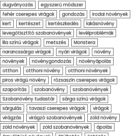
dugványozás
egyszerű módszer
fehér cserepes virágok
gondozás
irodai növények
kert
kertészet
kertészkedés
lakásnövény
levegőtisztító szobanövények
levélproblémák
lila színű virágok
metszés
Monstera
narancssárga virágok
nyári virágok
növény
növények
növénygondozás
növényápolás
otthon
otthoni növény
otthoni növények
piros virágú növény
rózsaszín cserepes virágok
szaporítás
szobanövény
szobanövények
Szobanövény tudastár
sárga színű virágok
sárgulás
tavaszi cserepes virágok
virágok
virágzás
virágzó szobanövények
zöld növény
zöld növények
zöld szobanövények
ápolás