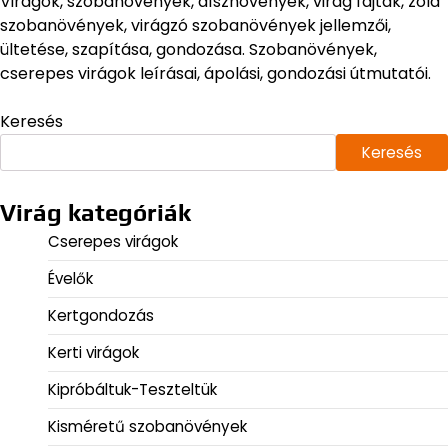
Virágok, szobanövények, dísznövények, virág fajták, zöld
szobanövények, virágzó szobanövények jellemzői,
ültetése, szapítása, gondozása. Szobanövények,
cserepes virágok leírásai, ápolási, gondozási útmutatói.
Keresés
Keresés
Virág kategóriák
Cserepes virágok
Évelők
Kertgondozás
Kerti virágok
Kipróbáltuk-Teszteltük
Kisméretű szobanövények