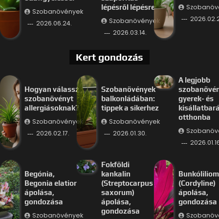
Szobanöv
lépésről lépésre
Szobanövények
2026.02.
Szobanövények
2026.06.24.
2026.03.14.
Kert gondozás
A legjobb
Hogyan válassz
Szobanövények
szobanövé
szobanövényt
balkonládában:
gyerek- és
allergiásoknak?
tippek a sikerhez
kisállatbar
otthonba
Szobanövények
Szobanövények
Szobanöv
2026.02.17.
2026.01.30.
2026.01.16
Fokföldi
Begónia,
kankalin
Bunkóliliom
Begonia elatior
(Streptocarpus
(Cordyline)
ápolása,
saxorum)
ápolása,
gondozása
ápolása,
gondozása
gondozása
Szobanövények
Szobanöv