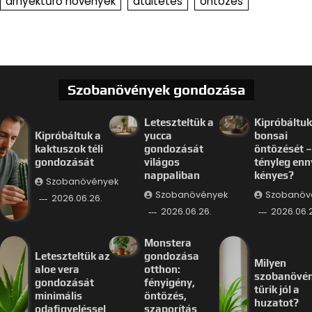
árnyéktűrő növények
átültetés
öntözés
Szobanövények gondozása
Leteszteltük a
Kipróbáltuk
Kipróbáltuk a
yucca
bonsai
kaktuszok téli
gondozását
öntözését –
gondozását
világos
tényleg enn
nappaliban
kényes?
Szobanövények
Szobanövények
Szobanöv
2026.06.26.
2026.06.26.
2026.06.
Monstera
Leteszteltük az
gondozása
Milyen
aloe vera
otthon:
szobanövé
gondozását
fényigény,
tűrik jól a
minimális
öntözés,
huzatot?
odafigyeléssel
szaporítás