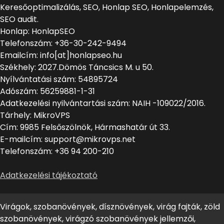
Keresőoptimalizálás, SEO, Honlap SEO, Honlapelemzés,
SEO audit.
Honlap: HonlapSEO
Telefonszám: +36-30-242-9494
Emailcím: info[at]honlapseo.hu
Székhely: 2027.Dömös Táncsics M. u 50.
Nyílvántatási szám: 54895724
Adószám: 56259881-1-31
Adatkezelési nyilvántartási szám: NAIH -109022/2016.
Tárhely: MikroVPS
Cím: 9985 Felsőszölnök, Hármashatár út 33.
E-mailcím: support@mikrovps.net
Telefonszám: +36 94 200-210
Adatkezelési tájékoztató
Virágok, szobanövények, dísznövények, virág fajták, zöld
szobanövények, virágzó szobanövények jellemzői,