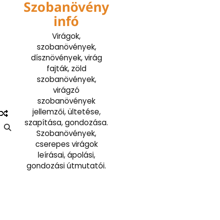
Szobanövény
Skip
to
infó
content
Virágok,
szobanövények,
dísznövények, virág
fajták, zöld
szobanövények,
virágzó
szobanövények
jellemzői, ültetése,
szapítása, gondozása.
Szobanövények,
cserepes virágok
leírásai, ápolási,
gondozási útmutatói.