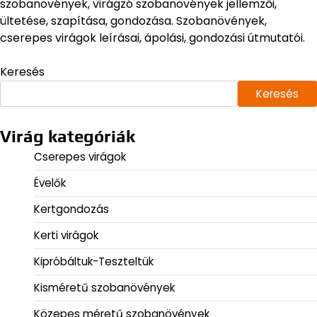
szobanövények, virágzó szobanövények jellemzői,
ültetése, szapítása, gondozása. Szobanövények,
cserepes virágok leírásai, ápolási, gondozási útmutatói.
Keresés
Keresés
Virág kategóriák
Cserepes virágok
Évelők
Kertgondozás
Kerti virágok
Kipróbáltuk-Teszteltük
Kisméretű szobanövények
Közepes méretű szobanövények