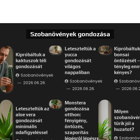
Szobanövények gondozása
Leteszteltük a
Kipróbáltuk
Kipróbáltuk a
yucca
bonsai
kaktuszok téli
gondozását
öntözését –
gondozását
világos
tényleg enn
nappaliban
kényes?
Szobanövények
Szobanövények
Szobanöv
2026.06.26.
2026.06.26.
2026.06.
Monstera
Leteszteltük az
gondozása
Milyen
aloe vera
otthon:
szobanövé
gondozását
fényigény,
tűrik jól a
minimális
öntözés,
huzatot?
odafigyeléssel
szaporítás
Szobanöv
lépésről lépésre