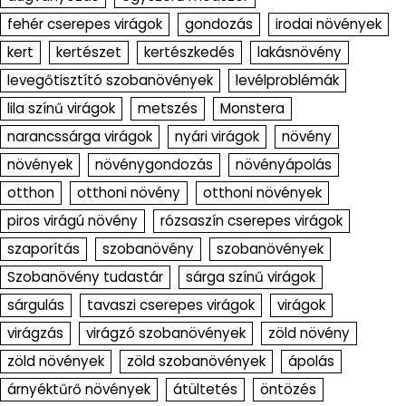
fehér cserepes virágok
gondozás
irodai növények
kert
kertészet
kertészkedés
lakásnövény
levegőtisztító szobanövények
levélproblémák
lila színű virágok
metszés
Monstera
narancssárga virágok
nyári virágok
növény
növények
növénygondozás
növényápolás
otthon
otthoni növény
otthoni növények
piros virágú növény
rózsaszín cserepes virágok
szaporítás
szobanövény
szobanövények
Szobanövény tudastár
sárga színű virágok
sárgulás
tavaszi cserepes virágok
virágok
virágzás
virágzó szobanövények
zöld növény
zöld növények
zöld szobanövények
ápolás
árnyéktűrő növények
átültetés
öntözés