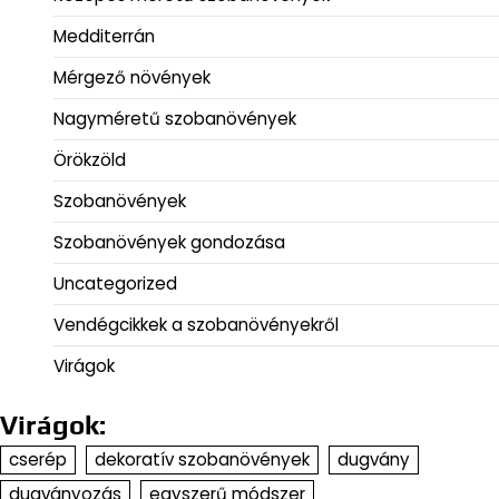
Medditerrán
Mérgező növények
Nagyméretű szobanövények
Örökzöld
Szobanövények
Szobanövények gondozása
Uncategorized
Vendégcikkek a szobanövényekről
Virágok
Virágok:
cserép
dekoratív szobanövények
dugvány
dugványozás
egyszerű módszer