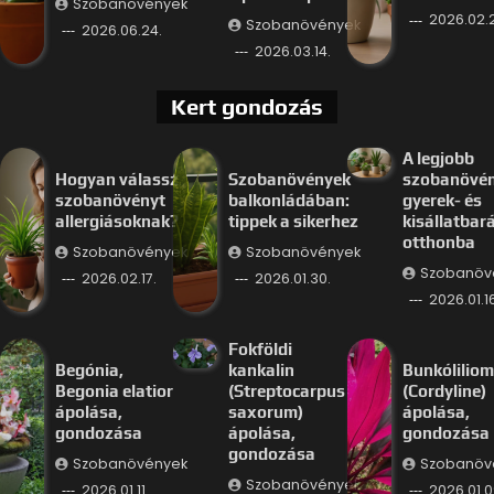
Szobanövények
2026.02.
Szobanövények
2026.06.24.
2026.03.14.
Kert gondozás
A legjobb
Hogyan válassz
Szobanövények
szobanövé
szobanövényt
balkonládában:
gyerek- és
allergiásoknak?
tippek a sikerhez
kisállatbar
otthonba
Szobanövények
Szobanövények
Szobanöv
2026.02.17.
2026.01.30.
2026.01.16
Fokföldi
Begónia,
kankalin
Bunkóliliom
Begonia elatior
(Streptocarpus
(Cordyline)
ápolása,
saxorum)
ápolása,
gondozása
ápolása,
gondozása
gondozása
Szobanövények
Szobanöv
Szobanövények
2026.01.11.
2026.01.0