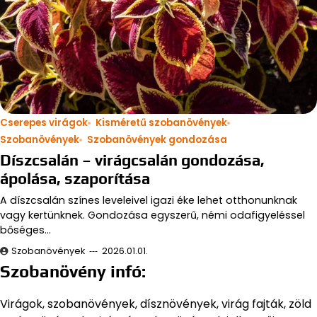
Cserepes virágok
Kisméretű szobanövények
Szobanövények
Szobanövények gondozása
Díszcsalán – virágcsalán gondozása,
ápolása, szaporítása
A díszcsalán színes leveleivel igazi éke lehet otthonunknak
vagy kertünknek. Gondozása egyszerű, némi odafigyeléssel
bőséges…
Szobanövények
2026.01.01.
Szobanövény infó:
Virágok, szobanövények, dísznövények, virág fajták, zöld