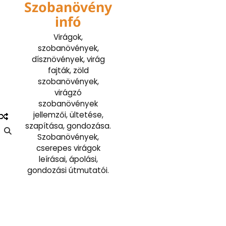
Szobanövény
Skip
to
infó
content
Virágok,
szobanövények,
dísznövények, virág
fajták, zöld
szobanövények,
virágzó
szobanövények
jellemzői, ültetése,
szapítása, gondozása.
Szobanövények,
cserepes virágok
leírásai, ápolási,
gondozási útmutatói.