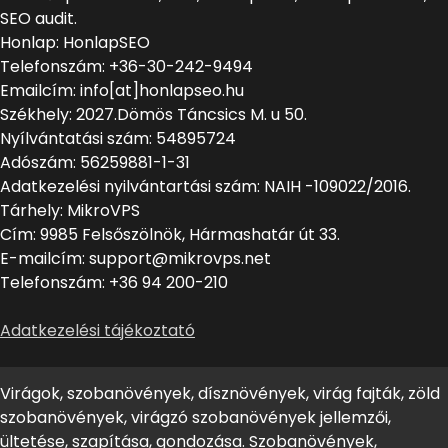
SEO audit.
Honlap: HonlapSEO
Telefonszám: +36-30-242-9494
Emailcím: info[at]honlapseo.hu
Székhely: 2027.Dömös Táncsics M. u 50.
Nyílvántatási szám: 54895724
Adószám: 56259881-1-31
Adatkezelési nyilvántartási szám: NAIH -109022/2016.
Tárhely: MikroVPS
Cím: 9985 Felsőszölnök, Hármashatár út 33.
E-mailcím: support@mikrovps.net
Telefonszám: +36 94 200-210
Adatkezelési tájékoztató
Virágok, szobanövények, dísznövények, virág fajták, zöld
szobanövények, virágzó szobanövények jellemzői,
ültetése, szapítása, gondozása. Szobanövények,