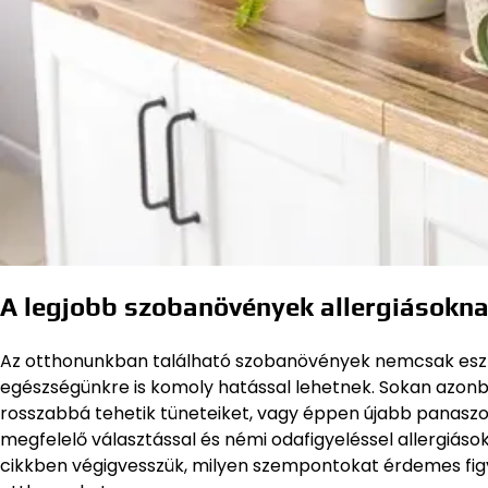
A legjobb szobanövények allergiásokn
Az otthonunkban található szobanövények nemcsak eszt
egészségünkre is komoly hatással lehetnek. Sokan azonb
rosszabbá tehetik tüneteiket, vagy éppen újabb panaszok
megfelelő választással és némi odafigyeléssel allergiáso
cikkben végigvesszük, milyen szempontokat érdemes figy