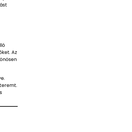
ást
lló
őket. Az
ülönösen
e.
teremt.
s