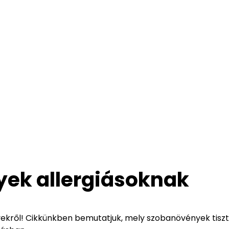
yek allergiásoknak
ekről! Cikkünkben bemutatjuk, mely szobanövények tisztí