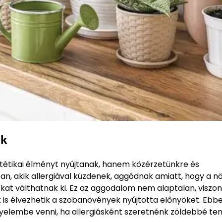
ak
étikai élményt nyújtanak, hanem közérzetünkre és
an, akik allergiával küzdenek, aggódnak amiatt, hogy a 
at válthatnak ki. Ez az aggodalom nem alaptalan, viszon
k is élvezhetik a szobanövények nyújtotta előnyöket. Ebb
elembe venni, ha allergiásként szeretnénk zöldebbé ten