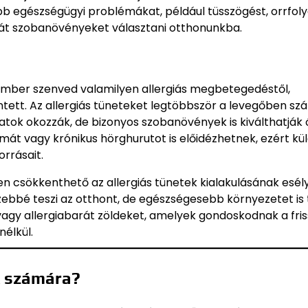
 egészségügyi problémákat, például tüsszögést, orrfoly
arát szobanövényeket választani otthonunkba.
ember szenved valamilyen allergiás megbetegedéstől,
ett. Az allergiás tüneteket legtöbbször a levegőben szá
atok okozzák, de bizonyos szobanövények is kiválthatják 
tmát vagy krónikus hörghurutot is előidézhetnek, ezért k
orrásait.
n csökkenthető az allergiás tünetek kialakulásának esély
bbé teszi az otthont, de egészségesebb környezetet is 
agy allergiabarát zöldeket, amelyek gondoskodnak a fris
nélkül.
k számára?