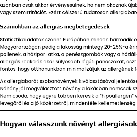
azonban csak akkor érvényesülnek, ha nem okoznak újabb
vagy szemirritációt. Ezért célszerű tudatosan allergiab
Számokban az allergiás megbetegedések
Statisztikai adatok szerint Európában minden harmadik 
Magyarországon pedig a lakosság mintegy 20-25%-a érint
pollenek, a házipor-atka, a penészgombák vagy a háziáll
allergiás reakciók akár súlyosabb légúti panaszokat, asz
fontos, hogy otthonunkban minimalizáljuk az allergének f
Az allergiabarát szobanövények kiválasztásával jelentőse
Néhány jól megválasztott növény a lakásban nemcsak sze
Nem csoda, hogy egyre többen keresik a “hipoallergén” v
levegőről és a jó közérzetről, mindenféle kellemetlenség 
Hogyan válasszunk növényt allergiáso