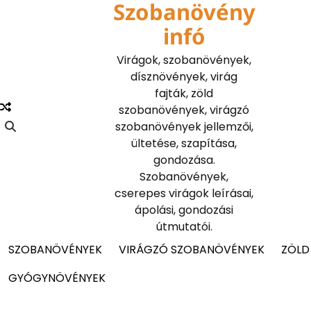
Szobanövény
Skip
to
infó
content
Virágok, szobanövények,
dísznövények, virág
fajták, zöld
szobanövények, virágzó
szobanövények jellemzői,
ültetése, szapítása,
gondozása.
Szobanövények,
cserepes virágok leírásai,
ápolási, gondozási
útmutatói.
SZOBANÖVÉNYEK
VIRÁGZÓ SZOBANÖVÉNYEK
ZÖLD
GYÓGYNÖVÉNYEK