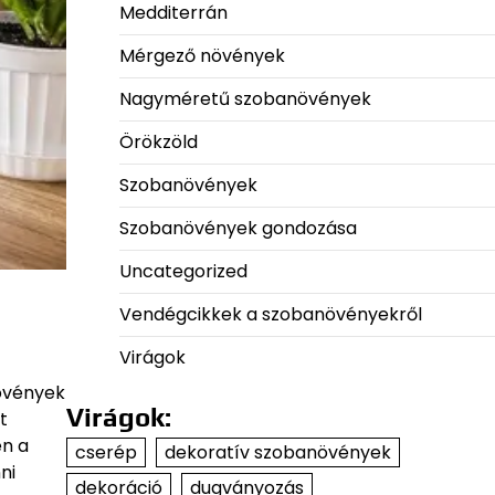
Medditerrán
Mérgező növények
Nagyméretű szobanövények
Örökzöld
Szobanövények
Szobanövények gondozása
Uncategorized
Vendégcikkek a szobanövényekről
Virágok
növények
Virágok:
t
en a
cserép
dekoratív szobanövények
ni
dekoráció
dugványozás