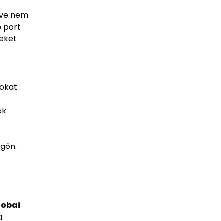
tve nem
b port
yeket
gokat
ek
rgén.
zobai
a