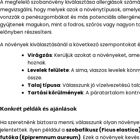
A megfelelő szobanövény kiválasztása allergiások számára
megvizsgálni, hogy melyek azok a növénytípusok, amelye
vonzzák a penészgombákat és más potenciális allergéne
gyűjtenek magukon, mint a fodros, szőrös vagy nagyon ta
előnyben részesíteni.
A növények kiválasztásánál a következő szempontokat 
Virágzás
: Kerüljük azokat a növényeket, ame
hoznak.
Levelek felülete
: A sima, viaszos levelek kö
össze.
Talaj típusa
: Válasszunk jó vízelvezetésű ta
Tartási körülmények
: A páratartalom kontr
Konkrét példák és ajánlások
Ha szeretnénk biztosra menni, válasszunk olyan növények
jelentettek. Ilyen például a
szobafikusz (Ficus elastica
futóka (Epipremnum aureum)
. Ezek a növények kevés