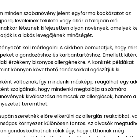
nem minden szobanövény jelent egyforma kockázatot az
pora, leveleinek felülete vagy akár a talajban élő
anakkor léteznek kifejezetten olyan növények, amelyek k
tják is a lakás levegőjének minőségét.
ényezőt kell mérlegelni. A cikkben bemutatjuk, hogy mir
ppeket a gondozáshoz és karbantartáshoz. Emellett kitér
laki érzékeny bizonyos allergénekre. A konkrét példákat
amint könnyen követhető tanácsokkal egészítjük ki.
ként változnak, így mindenki másképp reagálhat egy ad
ént szolgálnak, hogy mindenki megtalálja a számára
banövények kiválasztása nemcsak az allergiások, hanem a
nyezetet teremthet.
upán szeretnék előre elkerülni az allergiás reakciókat, v
onságos környezet különösen fontos. Az olvasók megtudha
yan gondoskodhatnak róluk úgy, hogy otthonuk még