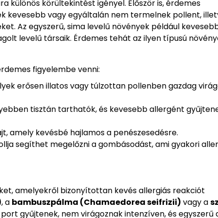
 különös körültekintést igényel. Először is, érdemes
k kevesebb vagy egyáltalán nem termelnek pollent, ille
ket. Az egyszerű, sima levelű növények például keveseb
golt levelű társaik. Érdemes tehát az ilyen típusú növén
érdemes figyelembe venni:
lyek erősen illatos vagy túlzottan pollenben gazdag virá
nnyebben tisztán tarthatók, és kevesebb allergént gyűjten
lajt, amely kevésbé hajlamos a penészesedésre.
ollja segíthet megelőzni a gombásodást, ami gyakori alle
et, amelyekről bizonyítottan kevés allergiás reakciót
)
, a
bambuszpálma (Chamaedorea seifrizii)
vagy a
s
 port gyűjtenek, nem virágoznak intenzíven, és egyszerű 