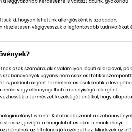
 a leggyakoribb kérdésekre is választ adunk, gyakorlati
ítsük ki, hogyan lehetünk allergiásként is szabadon,
 részletesen végigvesszük a legfontosabb tudnivalókat 
növények?
ek azok számára, akik valamilyen légúti allergiával, pél
yes szobanövények ugyanis nem csak esztétikai szempont
t is, például oxigént termelnek és csökkentik a levegőb
inimális vagy elhanyagolható mennyiségű allergént
 élvezhessék a természet közelségét anélkül, hogy állapot
ológiai előnyt is kínál. Kutatások szerint a szobanövénye
 stresszt, javítják a hangulatot és akár a munkahelyi
 hozzájárulnak az általános jó közérzethez. Mindezek az el