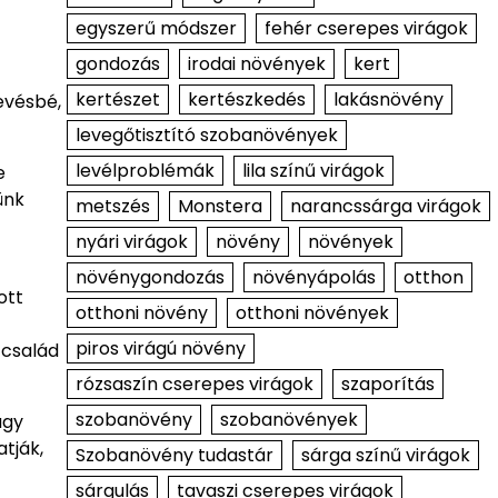
egyszerű módszer
fehér cserepes virágok
gondozás
irodai növények
kert
kertészet
kertészkedés
lakásnövény
evésbé,
levegőtisztító szobanövények
levélproblémák
lila színű virágok
e
ünk
metszés
Monstera
narancssárga virágok
nyári virágok
növény
növények
növénygondozás
növényápolás
otthon
ott
otthoni növény
otthoni növények
piros virágú növény
 család
rózsaszín cserepes virágok
szaporítás
szobanövény
szobanövények
agy
tják,
Szobanövény tudastár
sárga színű virágok
sárgulás
tavaszi cserepes virágok