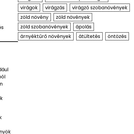
virágok
virágzás
virágzó szobanövények
zöld növény
zöld növények
zöld szobanövények
ápolás
és
árnyéktűrő növények
átültetés
öntözés
dául
ból
en
uk
k
őnyök