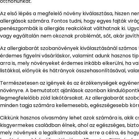
otthonunkat.
Az első lépés a megfelelő növény kiválasztása, hiszen 
allergiások számára. Fontos tudni, hogy egyes fajták virág
penészgombák is allergiás reakciókat válthatnak ki. Ugy
vagy egyáltalán nem okoznak problémát, sőt, akár javítha
Az allergiabarát szobanövények kiválasztásánál számos t
érdemes figyelni vásárláskor, valamint adunk hasznos ti
arra is, mely növényeket érdemes inkább elkerülni, ha va
listákkal, előnyök és hátrányok összehasonlításával, val
Természetesen az igények és az érzékenységek egyénen
növényre. A bemutatott ajánlások azonban kiindulópontk
legmegfelelőbb zöld lakótársakat. Az allergiabarát szo
minden tagja számára kellemesebb, egészségesebb kör
Cikkünk hasznos olvasmány lehet azok számára is, akik cs
kisgyermekes családban élnek, ahol az egészséges, bizt
mely növények a legalkalmasabbak erre a célra, és hog