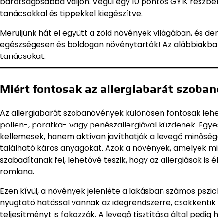
barátságosabbá váljon. Végül egy 10 pontos GYIK részben
tanácsokkal és tippekkel kiegészítve.
Merüljünk hát el együtt a zöld növények világában, és der
egészségesen és boldogan növénytartók! Az alábbiakban
tanácsokat.
Miért fontosak az allergiabarát szoba
Az allergiabarát szobanövények különösen fontosak lehetn
pollen-, poratka- vagy penészallergiával küzdenek. Eg
kellemesek, hanem aktívan javíthatják a levegő minőségé
található káros anyagokat. Azok a növények, amelyek m
szabadítanak fel, lehetővé teszik, hogy az allergiások is
romlana.
Ezen kívül, a növények jelenléte a lakásban számos pszich
nyugtató hatással vannak az idegrendszerre, csökkentik a
teljesítményt is fokozzák. A levegő tisztítása által pedig