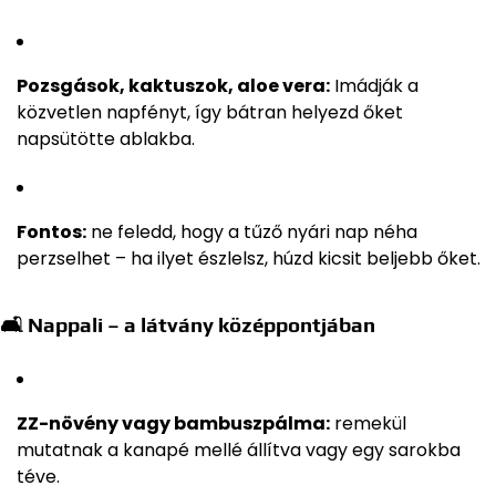
Pozsgások, kaktuszok, aloe vera:
Imádják a
közvetlen napfényt, így bátran helyezd őket
napsütötte ablakba.
Fontos:
ne feledd, hogy a tűző nyári nap néha
perzselhet – ha ilyet észlelsz, húzd kicsit beljebb őket.
🛋 Nappali – a látvány középpontjában
ZZ-növény vagy bambuszpálma:
remekül
mutatnak a kanapé mellé állítva vagy egy sarokba
téve.