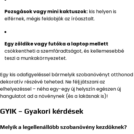
Pozsgások vagy mini kaktuszok:
kis helyen is
elférnek, mégis feldobják az íróasztalt.
Egy zöldike vagy futóka a laptop mellett
csökkentheti a szemfáradtságot, és kellemesebbé
teszi a munkakörnyezetet.
Egy kis odafigyeléssel bármelyik szobanövényt otthonod
dekoratív részévé teheted. Ne félj játszani az
elhelyezéssel – néha egy-egy új helyszín egészen új
hangulatot ad a növénynek (és a lakásnak is)!
GYIK – Gyakori kérdések
Melyik a legellenállóbb szobanövény kezdőknek?