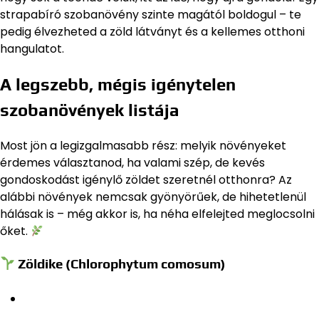
strapabíró szobanövény szinte magától boldogul – te
pedig élvezheted a zöld látványt és a kellemes otthoni
hangulatot.
A legszebb, mégis igénytelen
szobanövények listája
Most jön a legizgalmasabb rész: melyik növényeket
érdemes választanod, ha valami szép, de kevés
gondoskodást igénylő zöldet szeretnél otthonra? Az
alábbi növények nemcsak gyönyörűek, de hihetetlenül
hálásak is – még akkor is, ha néha elfelejted meglocsolni
őket.
Zöldike (Chlorophytum comosum)