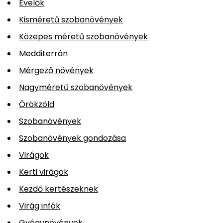
Évelők
Kisméretű szobanövények
Közepes méretű szobanövények
Medditerrán
Mérgező növények
Nagyméretű szobanövények
Örökzöld
Szobanövények
Szobanövények gondozása
Virágok
Kerti virágok
Kezdő kertészeknek
Virág infók
Gyógynövények