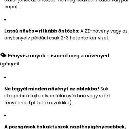
napot.
Lassú növés = ritkább öntözés:
A ZZ-növény vagy az
anyósnyelv például csak 2-3 hetente kér vizet.
🌤 Fényviszonyok – ismerd meg a növényed
igényeit
Ne tegyél minden növényt az ablakba!
Sok
strapabíró fajta elvan félárnyékban vagy szórt
fényben is (pl. futóka, zöldike).
A pozsgások és kaktuszok napfényigényesebbek,