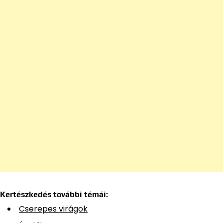
Kertészkedés további témái:
Cserepes virágok