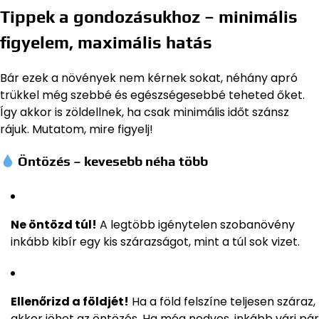
Tippek a gondozásukhoz – minimális
figyelem, maximális hatás
Bár ezek a növények nem kérnek sokat, néhány apró
trükkel még szebbé és egészségesebbé teheted őket.
Így akkor is zöldellnek, ha csak minimális időt szánsz
rájuk. Mutatom, mire figyelj!
Öntözés – kevesebb néha több
Ne öntözd túl!
A legtöbb igénytelen szobanövény
inkább kibír egy kis szárazságot, mint a túl sok vizet.
Ellenőrizd a földjét!
Ha a föld felszíne teljesen száraz,
akkor jöhet az öntözés. Ha még nedves, inkább várj pár