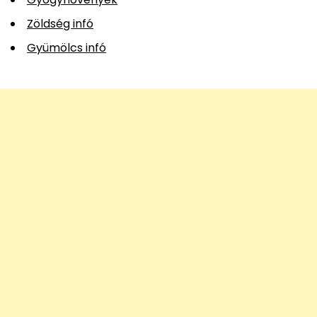
Zöldség infó
Gyümölcs infó