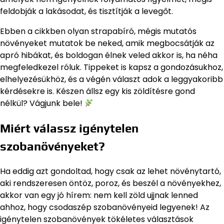
feldobják a lakásodat, és tisztítják a levegőt.
Ebben a cikkben olyan strapabíró, mégis mutatós
növényeket mutatok be neked, amik megbocsátják az
apró hibákat, és boldogan élnek veled akkor is, ha néha
megfeledkezel róluk. Tippeket is kapsz a gondozásukhoz,
elhelyezésükhöz, és a végén választ adok a leggyakoribb
kérdésekre is. Készen állsz egy kis zöldítésre gond
nélkül? Vágjunk bele!
Miért válassz igénytelen
szobanövényeket?
Ha eddig azt gondoltad, hogy csak az lehet növénytartó,
aki rendszeresen öntöz, poroz, és beszél a növényekhez,
akkor van egy jó hírem: nem kell zöld ujjnak lenned
ahhoz, hogy csodaszép szobanövényeid legyenek! Az
igénytelen szobanövények tökéletes választások