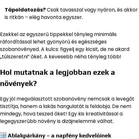
Tápoldatozás?
Csak tavasszal vagy nyáron, és akkor
is ritkán – elég havonta egyszer.
Ezekkel az egyszerű tippekkel tényleg minimális
ráfordítással lehet gyönyörű és egészséges
szobanövényed. A kulcs: figyelj egy kicsit, de ne akard
„túlszeretni” őket. A kevesebb néha tényleg több!
Hol mutatnak a legjobban ezek a
növények?
Egy jól megválasztott szobanövény nemcsak a levegőt
tisztítja, hanem a lakás hangulatát is feldobja. De nem
mindegy, hova teszed őket! Egy kis kreativitással a
legegyszerűbb növény is dizájnelemmé válhat.
Ablakpárkány – a napfény kedvelőinek