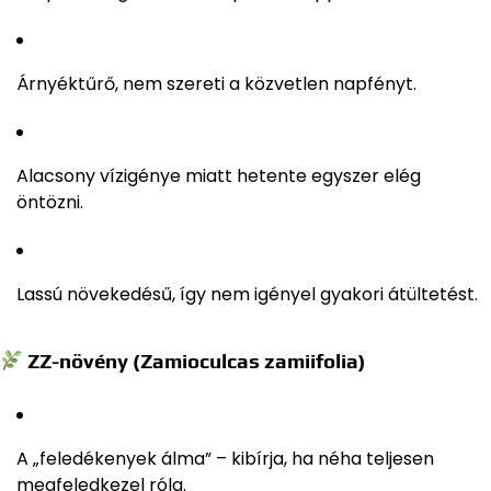
Árnyéktűrő, nem szereti a közvetlen napfényt.
Alacsony vízigénye miatt hetente egyszer elég
öntözni.
Lassú növekedésű, így nem igényel gyakori átültetést.
ZZ-növény (Zamioculcas zamiifolia)
A „feledékenyek álma” – kibírja, ha néha teljesen
megfeledkezel róla.