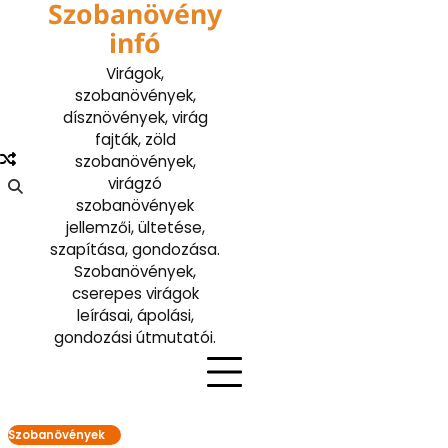
Szobanövény
Skip
to
infó
content
Virágok,
szobanövények,
dísznövények, virág
fajták, zöld
szobanövények,
virágzó
szobanövények
jellemzői, ültetése,
szapítása, gondozása.
Szobanövények,
cserepes virágok
leírásai, ápolási,
gondozási útmutatói.
Szobanövények