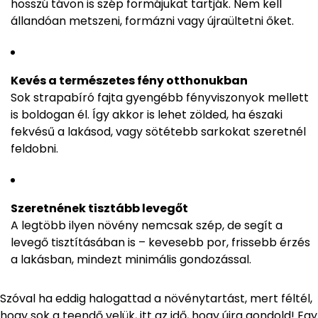
hosszú távon is szép formájukat tartják. Nem kell
állandóan metszeni, formázni vagy újraültetni őket.
Kevés a természetes fény otthonukban
Sok strapabíró fajta gyengébb fényviszonyok mellett
is boldogan él. Így akkor is lehet zölded, ha északi
fekvésű a lakásod, vagy sötétebb sarkokat szeretnél
feldobni.
Szeretnének tisztább levegőt
A legtöbb ilyen növény nemcsak szép, de segít a
levegő tisztításában is – kevesebb por, frissebb érzés
a lakásban, mindezt minimális gondozással.
Szóval ha eddig halogattad a növénytartást, mert féltél,
hogy sok a teendő velük, itt az idő, hogy újra gondold! Egy