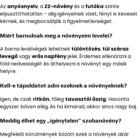
Az
anyósnyelv
, a
ZZ-növény
és a
futóka
szinte
elpusztíthatatlan – alig igényelnek vizet, fényt is keveset
kérnek, és megbocsátják a figyelmetlenséget.
Miért barnulnak meg a növényeim levelei?
A barna levélvégek lehetnek
túlöntözés
,
túl száraz
levegő
vagy
erős napfény
jelei. Érdemes ellenőrizni a
föld nedvességét és áthelyezni a növényt egy másik
helyre.
Kell-e tápoldatot adni ezeknek a növényeknek?
Igen, de csak
ritkán
, főleg
tavasztól őszig
. Havonta
egyszer bőven elég, és ha kimarad, akkor sincs nagy baj.
Meddig élhet egy „igénytelen” szobanövény?
Megfelelő körülmények között ezek a növények akár