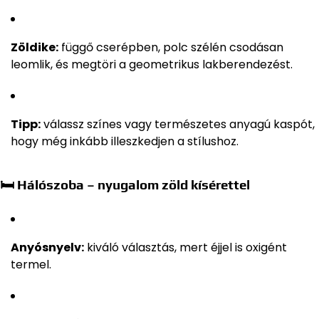
Zöldike:
függő cserépben, polc szélén csodásan
leomlik, és megtöri a geometrikus lakberendezést.
Tipp:
válassz színes vagy természetes anyagú kaspót,
hogy még inkább illeszkedjen a stílushoz.
🛏 Hálószoba – nyugalom zöld kísérettel
Anyósnyelv:
kiváló választás, mert éjjel is oxigént
termel.