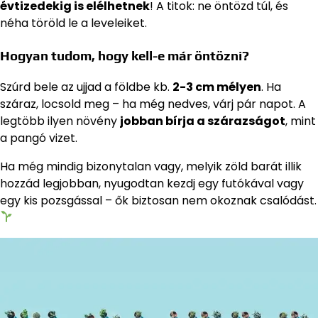
évtizedekig is elélhetnek
! A titok: ne öntözd túl, és
néha töröld le a leveleiket.
Hogyan tudom, hogy kell-e már öntözni?
Szúrd bele az ujjad a földbe kb.
2-3 cm mélyen
. Ha
száraz, locsold meg – ha még nedves, várj pár napot. A
legtöbb ilyen növény
jobban bírja a szárazságot
, mint
a pangó vizet.
Ha még mindig bizonytalan vagy, melyik zöld barát illik
hozzád legjobban, nyugodtan kezdj egy futókával vagy
egy kis pozsgással – ők biztosan nem okoznak csalódást.