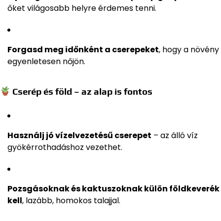
őket világosabb helyre érdemes tenni.
Forgasd meg időnként a cserepeket
, hogy a növény
egyenletesen nőjön.
Cserép és föld – az alap is fontos
Használj jó vízelvezetésű cserepet
– az álló víz
gyökérrothadáshoz vezethet.
Pozsgásoknak és kaktuszoknak külön földkeverék
kell
, lazább, homokos talajjal.