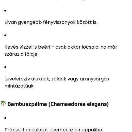
Elvan gyengébb fényviszonyok között is.
Kevés vízzel is beéri – csak akkor locsold, ha már
száraz a földje.
Levelei szív alakúak, zöldek vagy aranysárgás
mintázatúak.
Bambuszpálma (Chamaedorea elegans)
Trópusi hangulatot csempész a nappaliba.