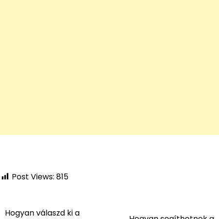
Post Views:
815
Hogyan válaszd ki a
Bejegyzés
Hogyan segíthetnek a