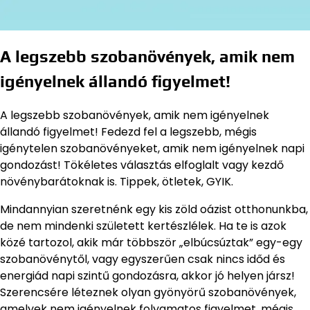
A legszebb szobanövények, amik nem
igényelnek állandó figyelmet!
A legszebb szobanövények, amik nem igényelnek
állandó figyelmet! Fedezd fel a legszebb, mégis
igénytelen szobanövényeket, amik nem igényelnek napi
gondozást! Tökéletes választás elfoglalt vagy kezdő
növénybarátoknak is. Tippek, ötletek, GYIK.
Mindannyian szeretnénk egy kis zöld oázist otthonunkba,
de nem mindenki született kertészlélek. Ha te is azok
közé tartozol, akik már többször „elbúcsúztak” egy-egy
szobanövénytől, vagy egyszerűen csak nincs időd és
energiád napi szintű gondozásra, akkor jó helyen jársz!
Szerencsére léteznek olyan gyönyörű szobanövények,
amelyek nem igényelnek folyamatos figyelmet, mégis