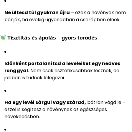
Ne ültesd túl gyakran újra
– ezek a növények nem
bánják, ha évekig ugyanabban a cserépben élnek.
Tisztítás és ápolás – gyors törődés
Időnként portalanítsd a leveleiket egy nedves
ronggyal.
Nem csak esztétikusabbak lesznek, de
jobban is tudnak lélegezni.
Ha egy levél sárgul vagy szárad,
bátran vágd le –
ezzel is segítesz a növénynek az egészséges
növekedésben.