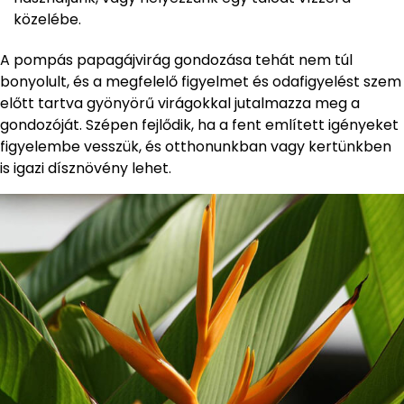
közelébe.
A pompás papagájvirág gondozása tehát nem túl
bonyolult, és a megfelelő figyelmet és odafigyelést szem
előtt tartva gyönyörű virágokkal jutalmazza meg a
gondozóját. Szépen fejlődik, ha a fent említett igényeket
figyelembe vesszük, és otthonunkban vagy kertünkben
is igazi dísznövény lehet.