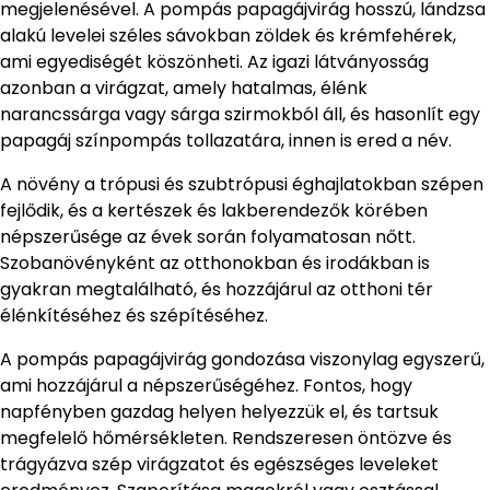
megjelenésével. A pompás papagájvirág hosszú, lándzsa
alakú levelei széles sávokban zöldek és krémfehérek,
ami egyediségét köszönheti. Az igazi látványosság
azonban a virágzat, amely hatalmas, élénk
narancssárga vagy sárga szirmokból áll, és hasonlít egy
papagáj színpompás tollazatára, innen is ered a név.
A növény a trópusi és szubtrópusi éghajlatokban szépen
fejlődik, és a kertészek és lakberendezők körében
népszerűsége az évek során folyamatosan nőtt.
Szobanövényként az otthonokban és irodákban is
gyakran megtalálható, és hozzájárul az otthoni tér
élénkítéséhez és szépítéséhez.
A pompás papagájvirág gondozása viszonylag egyszerű,
ami hozzájárul a népszerűségéhez. Fontos, hogy
napfényben gazdag helyen helyezzük el, és tartsuk
megfelelő hőmérsékleten. Rendszeresen öntözve és
trágyázva szép virágzatot és egészséges leveleket