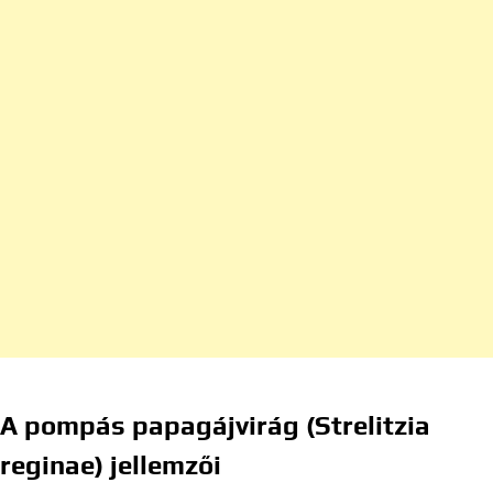
A pompás papagájvirág (Strelitzia
reginae) jellemzői