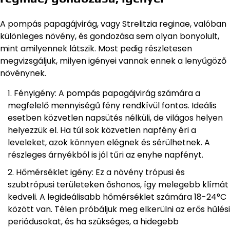
A pompás papagájvirág, vagy Strelitzia reginae, valóban
különleges növény, és gondozása sem olyan bonyolult,
mint amilyennek látszik. Most pedig részletesen
megvizsgáljuk, milyen igényei vannak ennek a lenyűgöző
növénynek.
Fényigény: A pompás papagájvirág számára a
megfelelő mennyiségű fény rendkívül fontos. Ideális
esetben közvetlen napsütés nélküli, de világos helyen
helyezzük el. Ha túl sok közvetlen napfény éri a
leveleket, azok könnyen elégnek és sérülhetnek. A
részleges árnyékból is jól tűri az enyhe napfényt.
Hőmérséklet igény: Ez a növény trópusi és
szubtrópusi területeken őshonos, így melegebb klímát
kedveli. A legideálisabb hőmérséklet számára 18-24°C
között van. Télen próbáljuk meg elkerülni az erős hűlési
periódusokat, és ha szükséges, a hidegebb