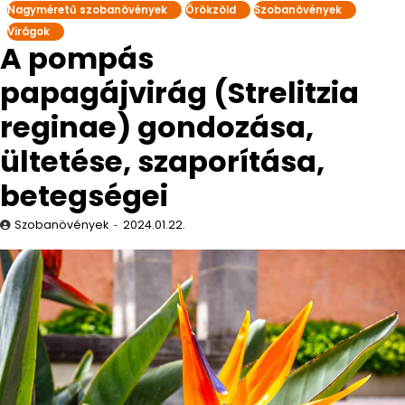
Nagyméretű szobanövények
Örökzöld
Szobanövények
Virágok
A pompás
papagájvirág (Strelitzia
reginae) gondozása,
ültetése, szaporítása,
betegségei
Szobanövények
2024.01.22.