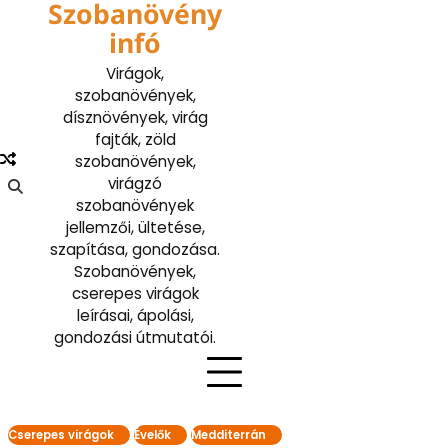
Szobanövény
Skip
to
infó
content
Virágok,
szobanövények,
dísznövények, virág
fajták, zöld
szobanövények,
virágzó
szobanövények
jellemzői, ültetése,
szapítása, gondozása.
Szobanövények,
cserepes virágok
leírásai, ápolási,
gondozási útmutatói.
Cserepes virágok
Évelők
Medditerrán