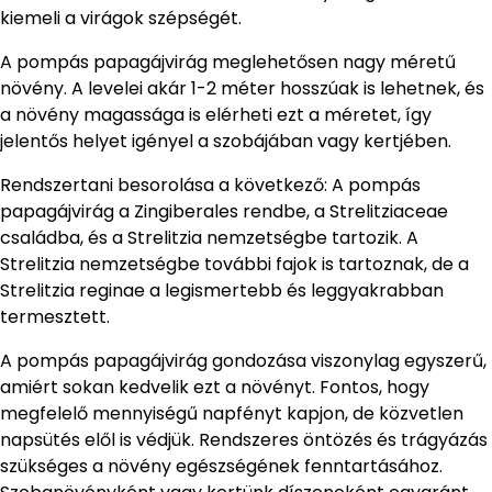
kiemeli a virágok szépségét.
A pompás papagájvirág meglehetősen nagy méretű
növény. A levelei akár 1-2 méter hosszúak is lehetnek, és
a növény magassága is elérheti ezt a méretet, így
jelentős helyet igényel a szobájában vagy kertjében.
Rendszertani besorolása a következő: A pompás
papagájvirág a Zingiberales rendbe, a Strelitziaceae
családba, és a Strelitzia nemzetségbe tartozik. A
Strelitzia nemzetségbe további fajok is tartoznak, de a
Strelitzia reginae a legismertebb és leggyakrabban
termesztett.
A pompás papagájvirág gondozása viszonylag egyszerű,
amiért sokan kedvelik ezt a növényt. Fontos, hogy
megfelelő mennyiségű napfényt kapjon, de közvetlen
napsütés elől is védjük. Rendszeres öntözés és trágyázás
szükséges a növény egészségének fenntartásához.