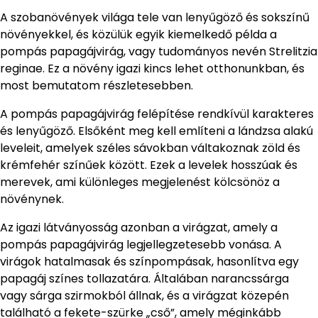
A szobanövények világa tele van lenyűgöző és sokszínű
növényekkel, és közülük egyik kiemelkedő példa a
pompás papagájvirág, vagy tudományos nevén Strelitzia
reginae. Ez a növény igazi kincs lehet otthonunkban, és
most bemutatom részletesebben.
A pompás papagájvirág felépítése rendkívül karakteres
és lenyűgöző. Elsőként meg kell említeni a lándzsa alakú
leveleit, amelyek széles sávokban váltakoznak zöld és
krémfehér színűek között. Ezek a levelek hosszúak és
merevek, ami különleges megjelenést kölcsönöz a
növénynek.
Az igazi látványosság azonban a virágzat, amely a
pompás papagájvirág legjellegzetesebb vonása. A
virágok hatalmasak és színpompásak, hasonlítva egy
papagáj színes tollazatára. Általában narancssárga
vagy sárga szirmokból állnak, és a virágzat közepén
található a fekete-szürke „cső”, amely méginkább