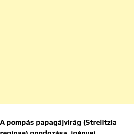
A pompás papagájvirág (Strelitzia
reginae) gondozása, igényei