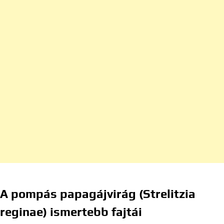
A pompás papagájvirág (Strelitzia
reginae) ismertebb fajtái