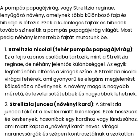
A pompás papagájvirág, vagy Strelitzia reginae,
lenyűgöző növény, amelynek több különböző faja és
hibridje is létezik. Ezek a különleges fajták és hibridek
tovább színesítik a pompás papagájvirág világát. Most
pedig néhány ismertebb fajtát mutatunk be.
Strelitzia nicolai (fehér pompás papagájvirág)
:
Ez a faj is azonos családba tartozik, mint a Strelitzia
reginae, de néhány jelentős különbséggel. Az egyik
legfeltűnőbb eltérés a virágok színe. A Strelitzia nicolai
virágai fehérek, ami gyönyörű és elegáns megjelenést
kölcsönöz a növénynek. A növény maga is nagyobb
méretű, és levelei sötétebbek és nagyobbak lehetnek.
Strelitzia juncea (növényi kard)
: A Strelitzia
juncea főként a levelei miatt különleges. Ezek hosszúak
és keskenyek, hasonlóak egy kardhoz vagy lándzsához,
ami miatt kapta a „növényi kard” nevet. Virágai
narancssárgák és szépen kontrasztálnak a szokatlan