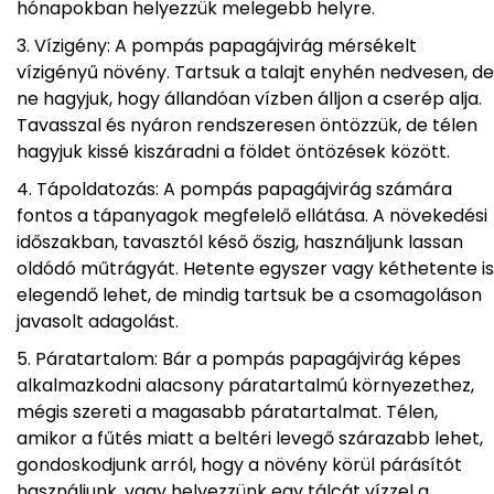
hónapokban helyezzük melegebb helyre.
Vízigény: A pompás papagájvirág mérsékelt
vízigényű növény. Tartsuk a talajt enyhén nedvesen, de
ne hagyjuk, hogy állandóan vízben álljon a cserép alja.
Tavasszal és nyáron rendszeresen öntözzük, de télen
hagyjuk kissé kiszáradni a földet öntözések között.
Tápoldatozás: A pompás papagájvirág számára
fontos a tápanyagok megfelelő ellátása. A növekedési
időszakban, tavasztól késő őszig, használjunk lassan
oldódó műtrágyát. Hetente egyszer vagy kéthetente is
elegendő lehet, de mindig tartsuk be a csomagoláson
javasolt adagolást.
Páratartalom: Bár a pompás papagájvirág képes
alkalmazkodni alacsony páratartalmú környezethez,
mégis szereti a magasabb páratartalmat. Télen,
amikor a fűtés miatt a beltéri levegő szárazabb lehet,
gondoskodjunk arról, hogy a növény körül párásítót
használjunk, vagy helyezzünk egy tálcát vízzel a