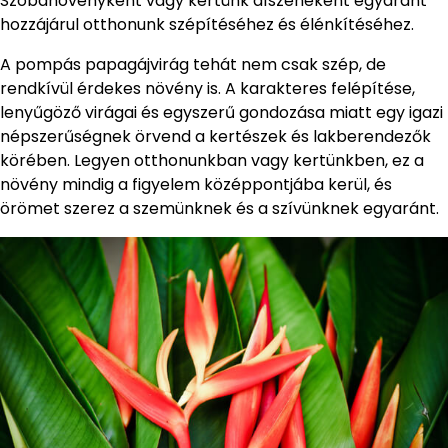
Szobanövényként vagy kertünk díszeneként egyaránt
hozzájárul otthonunk szépítéséhez és élénkítéséhez.
A pompás papagájvirág tehát nem csak szép, de
rendkívül érdekes növény is. A karakteres felépítése,
lenyűgöző virágai és egyszerű gondozása miatt egy igazi
népszerűségnek örvend a kertészek és lakberendezők
körében. Legyen otthonunkban vagy kertünkben, ez a
növény mindig a figyelem középpontjába kerül, és
örömet szerez a szemünknek és a szívünknek egyaránt.