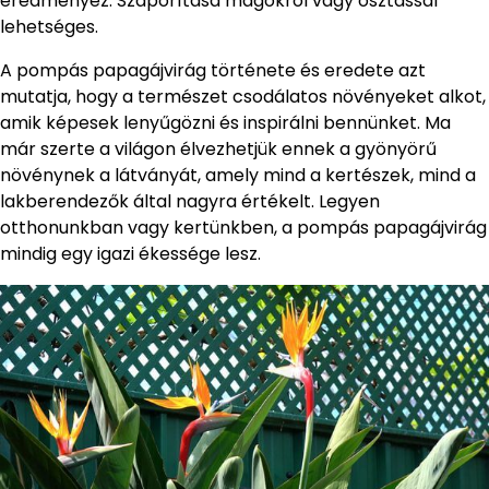
eredményez. Szaporítása magokról vagy osztással
lehetséges.
A pompás papagájvirág története és eredete azt
mutatja, hogy a természet csodálatos növényeket alkot,
amik képesek lenyűgözni és inspirálni bennünket. Ma
már szerte a világon élvezhetjük ennek a gyönyörű
növénynek a látványát, amely mind a kertészek, mind a
lakberendezők által nagyra értékelt. Legyen
otthonunkban vagy kertünkben, a pompás papagájvirág
mindig egy igazi ékessége lesz.