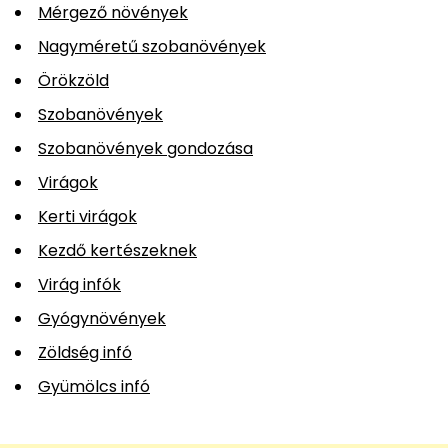
Mérgező növények
Nagyméretű szobanövények
Örökzöld
Szobanövények
Szobanövények gondozása
Virágok
Kerti virágok
Kezdő kertészeknek
Virág infók
Gyógynövények
Zöldség infó
Gyümölcs infó