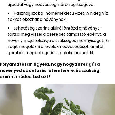
ujjaddal vagy nedvességmérő segítségével.
Használj szoba-hőmérsékletű vizet. A hideg víz
sokkot okozhat a növénynek.
Lehetőség szerint alulról öntözd a növényt –
töltsd meg vízzel a cserepet támasztó edényt, a
növény majd felszívja a szükséges mennyiséget. Ez
segít megelőzni a levelek nedvesedését, amitől
gombás megbetegedések alakulhatnak ki.
Folyamatosan figyeld, hogy hogyan reagál a
növényed az öntözési ütemtervre, és szükség
szerint módosítsd azt!