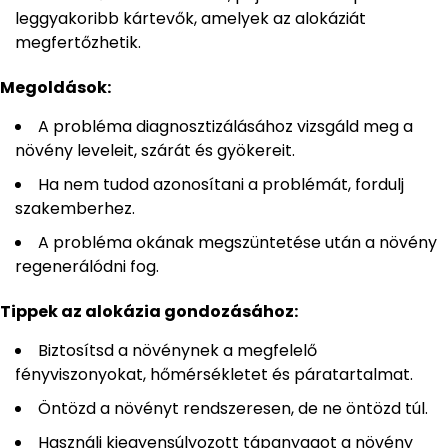
leggyakoribb kártevők, amelyek az alokáziát
megfertőzhetik.
Megoldások:
A probléma diagnosztizálásához vizsgáld meg a
növény leveleit, szárát és gyökereit.
Ha nem tudod azonosítani a problémát, fordulj
szakemberhez.
A probléma okának megszüntetése után a növény
regenerálódni fog.
Tippek az alokázia gondozásához:
Biztosítsd a növénynek a megfelelő
fényviszonyokat, hőmérsékletet és páratartalmat.
Öntözd a növényt rendszeresen, de ne öntözd túl.
Használj kiegyensúlyozott tápanyagot a növény