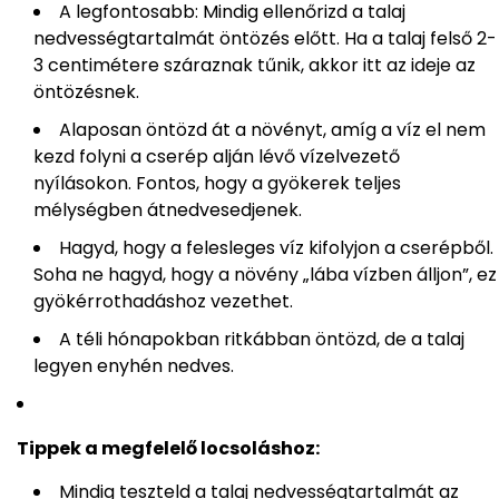
A legfontosabb: Mindig ellenőrizd a talaj
nedvességtartalmát öntözés előtt. Ha a talaj felső 2-
3 centimétere száraznak tűnik, akkor itt az ideje az
öntözésnek.
Alaposan öntözd át a növényt, amíg a víz el nem
kezd folyni a cserép alján lévő vízelvezető
nyílásokon. Fontos, hogy a gyökerek teljes
mélységben átnedvesedjenek.
Hagyd, hogy a felesleges víz kifolyjon a cserépből.
Soha ne hagyd, hogy a növény „lába vízben álljon”, ez
gyökérrothadáshoz vezethet.
A téli hónapokban ritkábban öntözd, de a talaj
legyen enyhén nedves.
Tippek a megfelelő locsoláshoz:
Mindig teszteld a talaj nedvességtartalmát az