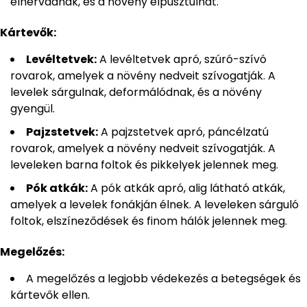
elhervadnak, és a növény elpusztulhat.
Kártevők:
Levéltetvek:
A levéltetvek apró, szúró-szívó
rovarok, amelyek a növény nedveit szívogatják. A
levelek sárgulnak, deformálódnak, és a növény
gyengül.
Pajzstetvek:
A pajzstetvek apró, páncélzatú
rovarok, amelyek a növény nedveit szívogatják. A
leveleken barna foltok és pikkelyek jelennek meg.
Pók atkák:
A pók atkák apró, alig látható atkák,
amelyek a levelek fonákján élnek. A leveleken sárguló
foltok, elszíneződések és finom hálók jelennek meg.
Megelőzés:
A megelőzés a legjobb védekezés a betegségek és
kártevők ellen.