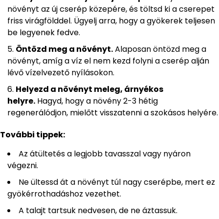
növényt az új cserép közepére, és töltsd ki a cserepet
friss virágfölddel. Ügyelj arra, hogy a gyökerek teljesen
be legyenek fedve.
Öntözd meg a növényt.
Alaposan öntözd meg a
növényt, amíg a víz el nem kezd folyni a cserép alján
lévő vízelvezető nyílásokon.
Helyezd a növényt meleg, árnyékos
helyre.
Hagyd, hogy a növény 2-3 hétig
regenerálódjon, mielőtt visszatenni a szokásos helyére.
További tippek:
Az átültetés a legjobb tavasszal vagy nyáron
végezni.
Ne ültessd át a növényt túl nagy cserépbe, mert ez
gyökérrothadáshoz vezethet.
A talajt tartsuk nedvesen, de ne áztassuk.