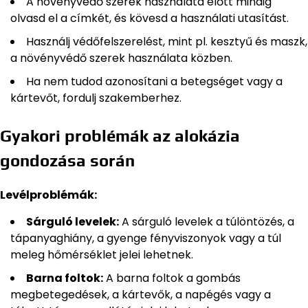
A növényvédő szerek használata előtt mindig
olvasd el a címkét, és kövesd a használati utasítást.
Használj védőfelszerelést, mint pl. kesztyű és maszk,
a növényvédő szerek használata közben.
Ha nem tudod azonosítani a betegséget vagy a
kártevőt, fordulj szakemberhez.
Gyakori problémák az alokázia
gondozása során
Levélproblémák:
Sárguló levelek:
A sárguló levelek a túlöntözés, a
tápanyaghiány, a gyenge fényviszonyok vagy a túl
meleg hőmérséklet jelei lehetnek.
Barna foltok:
A barna foltok a gombás
megbetegedések, a kártevők, a napégés vagy a