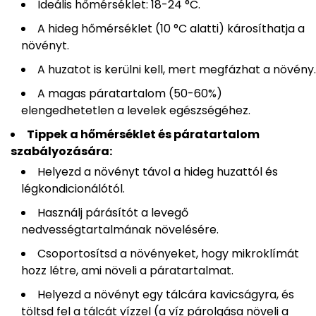
Ideális hőmérséklet: 18-24 °C.
A hideg hőmérséklet (10 °C alatti) károsíthatja a
növényt.
A huzatot is kerülni kell, mert megfázhat a növény.
A magas páratartalom (50-60%)
elengedhetetlen a levelek egészségéhez.
Tippek a hőmérséklet és páratartalom
szabályozására:
Helyezd a növényt távol a hideg huzattól és
légkondicionálótól.
Használj párásítót a levegő
nedvességtartalmának növelésére.
Csoportosítsd a növényeket, hogy mikroklímát
hozz létre, ami növeli a páratartalmat.
Helyezd a növényt egy tálcára kavicságyra, és
töltsd fel a tálcát vízzel (a víz párolgása növeli a