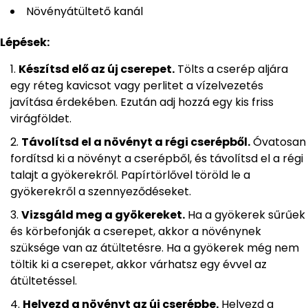
Növényátültető kanál
Lépések:
Készítsd elő az új cserepet.
Tölts a cserép aljára
egy réteg kavicsot vagy perlitet a vízelvezetés
javítása érdekében. Ezután adj hozzá egy kis friss
virágföldet.
Távolítsd el a növényt a régi cserépből.
Óvatosan
fordítsd ki a növényt a cserépből, és távolítsd el a régi
talajt a gyökerekről. Papírtörlővel töröld le a
gyökerekről a szennyeződéseket.
Vizsgáld meg a gyökereket.
Ha a gyökerek sűrűek
és körbefonják a cserepet, akkor a növénynek
szüksége van az átültetésre. Ha a gyökerek még nem
töltik ki a cserepet, akkor várhatsz egy évvel az
átültetéssel.
Helyezd a növényt az új cserépbe.
Helyezd a