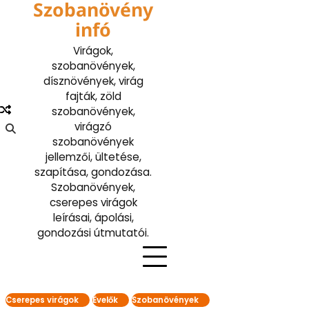
Szobanövény
Skip
to
infó
content
Virágok,
szobanövények,
dísznövények, virág
fajták, zöld
szobanövények,
virágzó
szobanövények
jellemzői, ültetése,
szapítása, gondozása.
Szobanövények,
cserepes virágok
leírásai, ápolási,
gondozási útmutatói.
Cserepes virágok
Évelők
Szobanövények