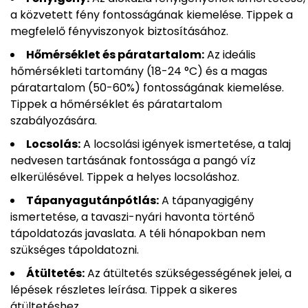
a közvetett fény fontosságának kiemelése. Tippek a
megfelelő fényviszonyok biztosításához.
Hőmérséklet és páratartalom:
Az ideális
hőmérsékleti tartomány (18-24 °C) és a magas
páratartalom (50-60%) fontosságának kiemelése.
Tippek a hőmérséklet és páratartalom
szabályozására.
Locsolás:
A locsolási igények ismertetése, a talaj
nedvesen tartásának fontossága a pangó víz
elkerülésével. Tippek a helyes locsoláshoz.
Tápanyagutánpótlás:
A tápanyagigény
ismertetése, a tavaszi-nyári havonta történő
tápoldatozás javaslata. A téli hónapokban nem
szükséges tápoldatozni.
Átültetés:
Az átültetés szükségességének jelei, a
lépések részletes leírása. Tippek a sikeres
átültetéshez.