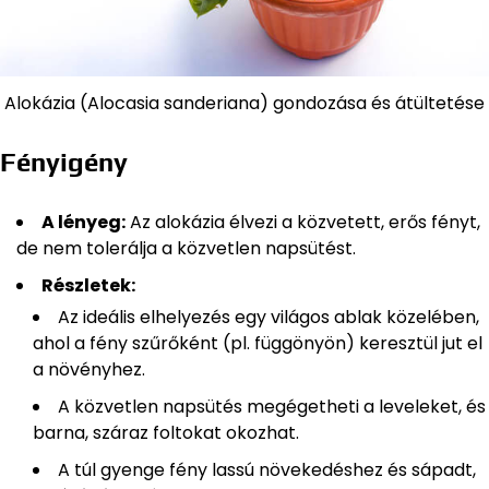
Alokázia (Alocasia sanderiana) gondozása és átültetése
Fényigény
A lényeg:
Az alokázia élvezi a közvetett, erős fényt,
de nem tolerálja a közvetlen napsütést.
Részletek:
Az ideális elhelyezés egy világos ablak közelében,
ahol a fény szűrőként (pl. függönyön) keresztül jut el
a növényhez.
A közvetlen napsütés megégetheti a leveleket, és
barna, száraz foltokat okozhat.
A túl gyenge fény lassú növekedéshez és sápadt,