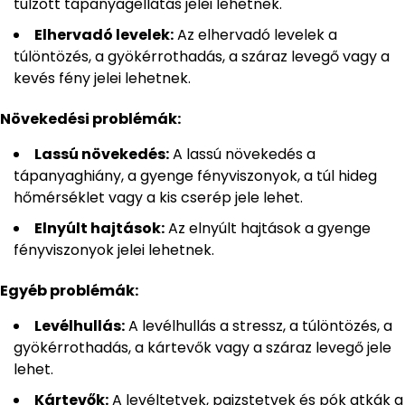
túlzott tápanyagellátás jelei lehetnek.
Elhervadó levelek:
Az elhervadó levelek a
túlöntözés, a gyökérrothadás, a száraz levegő vagy a
kevés fény jelei lehetnek.
Növekedési problémák:
Lassú növekedés:
A lassú növekedés a
tápanyaghiány, a gyenge fényviszonyok, a túl hideg
hőmérséklet vagy a kis cserép jele lehet.
Elnyúlt hajtások:
Az elnyúlt hajtások a gyenge
fényviszonyok jelei lehetnek.
Egyéb problémák:
Levélhullás:
A levélhullás a stressz, a túlöntözés, a
gyökérrothadás, a kártevők vagy a száraz levegő jele
lehet.
Kártevők:
A levéltetvek, pajzstetvek és pók atkák a