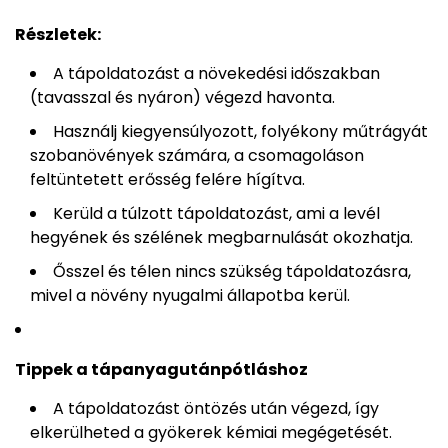
Részletek:
A tápoldatozást a növekedési időszakban
(tavasszal és nyáron) végezd havonta.
Használj kiegyensúlyozott, folyékony műtrágyát
szobanövények számára, a csomagoláson
feltüntetett erősség felére hígítva.
Kerüld a túlzott tápoldatozást, ami a levél
hegyének és szélének megbarnulását okozhatja.
Ősszel és télen nincs szükség tápoldatozásra,
mivel a növény nyugalmi állapotba kerül.
Tippek a tápanyagutánpótláshoz
A tápoldatozást öntözés után végezd, így
elkerülheted a gyökerek kémiai megégetését.