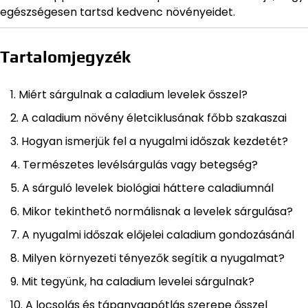
egészségesen tartsd kedvenc növényeidet.
Tartalomjegyzék
Miért sárgulnak a caladium levelek ősszel?
A caladium növény életciklusának főbb szakaszai
Hogyan ismerjük fel a nyugalmi időszak kezdetét?
Természetes levélsárgulás vagy betegség?
A sárguló levelek biológiai háttere caladiumnál
Mikor tekinthető normálisnak a levelek sárgulása?
A nyugalmi időszak előjelei caladium gondozásánál
Milyen környezeti tényezők segítik a nyugalmat?
Mit tegyünk, ha caladium levelei sárgulnak?
A locsolás és tápanyagpótlás szerepe ősszel