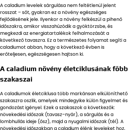
A caladium levelek sárgulása nem feltétlenül jelent
rosszat – sőt, gyakran ez a növény egészséges
fejlődésének jele. Ilyenkor a növény felkészül a pihenő
időszakra, amikor visszahúzódik a gyöktörzsbe, és
megkezdi az energiatartalékok felhalmozását a
következő tavaszra. Ez a természetes folyamat segíti a
caladiumot abban, hogy a következő évben is
erőteljesen, egészségesen hajtson ki.
A caladium növény életciklusának főbb
szakaszai
A caladiumok életciklusa több markánsan elkülöníthető
szakaszra oszlik, amelyek mindegyike külön figyelmet és
gondozást igényel. Ezek a szakaszok a következők:
növekedési időszak (tavasz–nyár), a sárgulás és a
lombhullás ideje (ősz), majd a nyugalmi időszak (tél). A
növekedési időszakban a caladium élénk leveleket hoz,