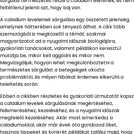
sárgulás természetes része a caladium életének, és nem
feltétlenül jelenti azt, hogy baj van.
A caladium leveleinek sárgulása egy összetett jelenség,
amelynek hátterében sok tényező állhat. A cikk több
szemszögből is megközelíti a témát: szakmai
magyarázatot ad a nyugalmi időszak biológiájára,
gyakorlati tanácsokat, valamint példákon keresztül
mutatja be, mikor kell aggódni és mikor nem.
Megvizsgáljuk, hogyan lehet megkülönböztetni a
természetes sárgulást a betegségek okozta
problémáktól, és milyen hibákat érdemes elkerülni a
teleltetés során.
Ebben a cikkben részletes és gyakorlati útmutatót kapsz
a caladium levelek sárgulásának megértéséhez,
felismeréséhez, kezeléséhez, és a nyugalmi időszak
megfelelő kezeléséhez. Akár most ismerkedsz a
caladiumokkal, akár már évek óta gondozod őket,
hasznos tippeket és konkrét példákat találsz majd, hogy