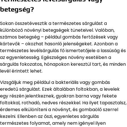
betegség?
Sokan összetévesztik a természetes sárgulást a
különböző növényi betegségek tüneteivel. Valóban,
számos betegség – például gombás fertőzések vagy
kártevők – okozhat hasonló jelenségeket. Azonban a
természetes levélsárgulás fő ismertetőjele a lassúság és
az egyenletesség. Egészséges növény esetében a
sárgulás fokozatos, hónapokon keresztül tart, és minden
levél érintett lehet.
Vizsgáljuk meg például a bakteriális vagy gombás
eredetű sárgulást. Ezek általában foltokban, a levelek
egy részén jelentkeznek, gyakran barna vagy fekete
foltokkal, rothadó, nedves részekkel. Ha ilyet tapasztalsz,
érdemes elkülöníteni a növényt, és gombaölő szerrel
kezelni. Ellenben az őszi, egyenletes sárgulás
természetes folyamat, amely nem igényel ilyen