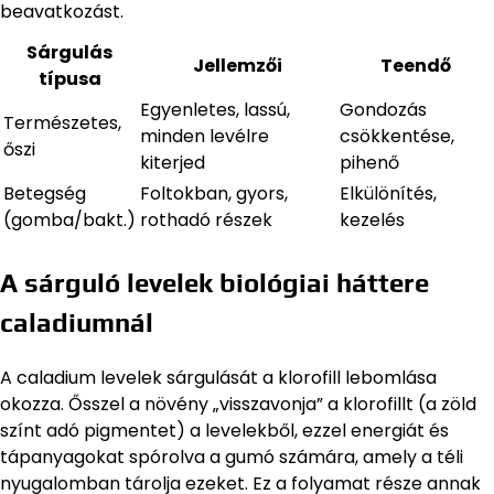
beavatkozást.
Sárgulás
Jellemzői
Teendő
típusa
Egyenletes, lassú,
Gondozás
Természetes,
minden levélre
csökkentése,
őszi
kiterjed
pihenő
Betegség
Foltokban, gyors,
Elkülönítés,
(gomba/bakt.)
rothadó részek
kezelés
A sárguló levelek biológiai háttere
caladiumnál
A caladium levelek sárgulását a klorofill lebomlása
okozza. Ősszel a növény „visszavonja” a klorofillt (a zöld
színt adó pigmentet) a levelekből, ezzel energiát és
tápanyagokat spórolva a gumó számára, amely a téli
nyugalomban tárolja ezeket. Ez a folyamat része annak