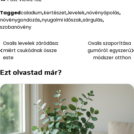
Tagged
caladium
,
kertészet
,
levelek
,
növényápolás
,
növénygondozás
,
nyugalmi időszak
,
sárgulás
,
szobanövény
Oxalis levelek záródása:
Oxalis szaporítása
Bejegyzés
miért csukódnak össze
gumóról: egyszerű
navigáció
este
módszer otthon
Ezt olvastad már?