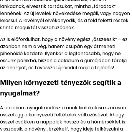
lankadnak, elvesztik tartásukat, mintha „fáradtak”
lennének. Az új levelek növekedése megáll, vagy nagyon
lelassul. A levélnyél elvékonyodik, és a föld feletti részek
szinte maguktól visszahúzódnak.
Az is előfordulhat, hogy a növény egész „összeesik” – ez
azonban nem a vég, hanem csupán egy átmeneti
pihenőidő kezdete. Ilyenkor a legfontosabb, hogy ne
essünk pánikba, hiszen a caladium a gumójában tárolja
az energiát, és tavasszal újraindul majd a fejlődés!
Milyen környezeti tényezők segítik a
nyugalmat?
A caladium nyugalmi időszakának kialakulása szorosan
összefügg a környezeti feltételek változásával. Ahogy
ősszel csökken a nappalok hossza és a hőmérséklet is
visszaesik, a növény „érzékeli”, hogy ideje felkészülni a