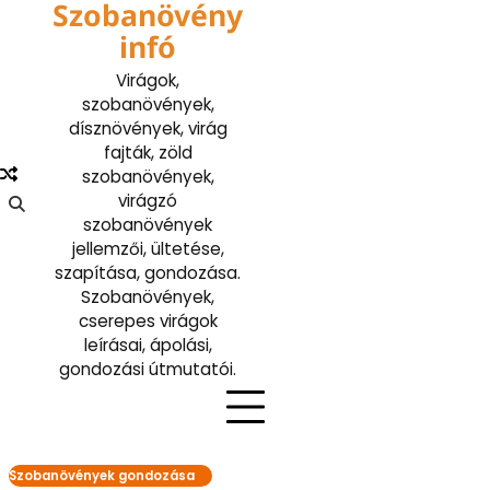
Szobanövény
Skip
to
infó
content
Virágok,
szobanövények,
dísznövények, virág
fajták, zöld
szobanövények,
virágzó
szobanövények
jellemzői, ültetése,
szapítása, gondozása.
Szobanövények,
cserepes virágok
leírásai, ápolási,
gondozási útmutatói.
Szobanövények gondozása