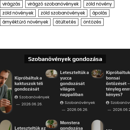
virágzás
virágzó szobanövények
zöld növény
zöld növények
zöld szobanövények
ápolás
árnyéktűrő növények
átültetés
öntözés
Szobanövények gondozása
Leteszteltük a
Kipróbáltuk
Kipróbáltuk a
yucca
bonsai
kaktuszok téli
gondozását
öntözését –
gondozását
világos
tényleg enn
nappaliban
kényes?
Szobanövények
Szobanövények
Szobanöv
2026.06.26.
2026.06.26.
2026.06.
Monstera
Leteszteltük az
gondozása