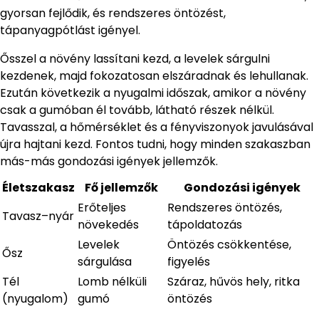
gyorsan fejlődik, és rendszeres öntözést,
tápanyagpótlást igényel.
Ősszel a növény lassítani kezd, a levelek sárgulni
kezdenek, majd fokozatosan elszáradnak és lehullanak.
Ezután következik a nyugalmi időszak, amikor a növény
csak a gumóban él tovább, látható részek nélkül.
Tavasszal, a hőmérséklet és a fényviszonyok javulásával
újra hajtani kezd. Fontos tudni, hogy minden szakaszban
más-más gondozási igények jellemzők.
Életszakasz
Fő jellemzők
Gondozási igények
Erőteljes
Rendszeres öntözés,
Tavasz–nyár
növekedés
tápoldatozás
Levelek
Öntözés csökkentése,
Ősz
sárgulása
figyelés
Tél
Lomb nélküli
Száraz, hűvös hely, ritka
(nyugalom)
gumó
öntözés