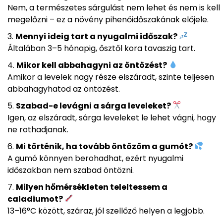
Nem, a természetes sárgulást nem lehet és nem is kell
megelőzni – ez a növény pihenőidőszakának előjele.
Mennyi ideig tart a nyugalmi időszak?
Általában 3–5 hónapig, ősztől kora tavaszig tart.
Mikor kell abbahagyni az öntözést?
Amikor a levelek nagy része elszáradt, szinte teljesen
abbahagyhatod az öntözést.
Szabad-e levágni a sárga leveleket?
Igen, az elszáradt, sárga leveleket le lehet vágni, hogy
ne rothadjanak.
Mi történik, ha tovább öntözöm a gumót?
A gumó könnyen berohadhat, ezért nyugalmi
időszakban nem szabad öntözni.
Milyen hőmérsékleten teleltessem a
caladiumot?
13–16°C között, száraz, jól szellőző helyen a legjobb.