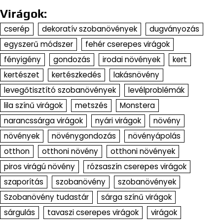
Virágok:
cserép
dekoratív szobanövények
dugványozás
egyszerű módszer
fehér cserepes virágok
fényigény
gondozás
irodai növények
kert
kertészet
kertészkedés
lakásnövény
levegőtisztító szobanövények
levélproblémák
lila színű virágok
metszés
Monstera
narancssárga virágok
nyári virágok
növény
növények
növénygondozás
növényápolás
otthon
otthoni növény
otthoni növények
piros virágú növény
rózsaszín cserepes virágok
szaporítás
szobanövény
szobanövények
Szobanövény tudastár
sárga színű virágok
sárgulás
tavaszi cserepes virágok
virágok