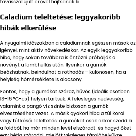
tavasszal újult erővel hajtsanak ki.
Caladium teleltetése: leggyakoribb
hibák elkerülése
A nyugalmi időszakban a caladiumnak egészen mások az
igényei, mint aktív növekedéskor. Az egyik leggyakoribb
hiba, hogy sokan továbbra is öntözni próbálják a
növényt a lombhullás után. Ilyenkor a gumók
beázhatnak, beindulhat a rothadás – különösen, ha a
helyiség hőmérséklete is alacsony.
Fontos, hogy a gumókat száraz, hűvös (ideális esetben
13–16 °C-os) helyen tartsuk. A felesleges nedvesség,
valamint a pangó víz szinte biztosan a gumók
elvesztéséhez vezet. A másik gyakori hiba a túl korai
vagy túl késői teleltetés: a gumókat csak akkor szedd ki
a földből, ha már minden levél elszáradt, és hagyd őket
egy hétig száradni, mielőtt végleges tárolóhelyükre