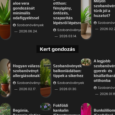
Milyen
aloe vera
otthon:
szobanövé
gondozását
fényigény,
tűrik jól a
minimális
öntözés,
huzatot?
odafigyeléssel
szaporítás
Szobanöv
lépésről lépésre
Szobanövények
2026.02.
Szobanövények
2026.06.24.
2026.03.14.
Kert gondozás
A legjobb
Hogyan válassz
Szobanövények
szobanövé
szobanövényt
balkonládában:
gyerek- és
allergiásoknak?
tippek a sikerhez
kisállatbar
otthonba
Szobanövények
Szobanövények
Szobanöv
2026.02.17.
2026.01.30.
2026.01.16
Fokföldi
Begónia,
kankalin
Bunkóliliom