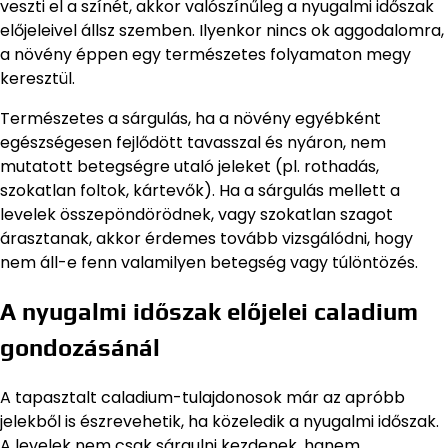
veszti el a színét, akkor valószínűleg a nyugalmi időszak
előjeleivel állsz szemben. Ilyenkor nincs ok aggodalomra,
a növény éppen egy természetes folyamaton megy
keresztül.
Természetes a sárgulás, ha a növény egyébként
egészségesen fejlődött tavasszal és nyáron, nem
mutatott betegségre utaló jeleket (pl. rothadás,
szokatlan foltok, kártevők). Ha a sárgulás mellett a
levelek összepöndörödnek, vagy szokatlan szagot
árasztanak, akkor érdemes tovább vizsgálódni, hogy
nem áll-e fenn valamilyen betegség vagy túlöntözés.
A nyugalmi időszak előjelei caladium
gondozásánál
A tapasztalt caladium-tulajdonosok már az apróbb
jelekből is észrevehetik, ha közeledik a nyugalmi időszak.
A levelek nem csak sárgulni kezdenek, hanem