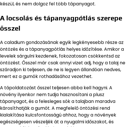
készül, és nem dolgoz fel több tápanyagot.
A locsolás és tápanyagpótlás szerepe
ősszel
A caladium gondozásának egyik legkényesebb része az
öntözés és a tápanyagpótlás helyes időzítése. Amikor a
levelek sárgulni kezdenek, fokozatosan csökkentsd az
öntözést. Ősszel már csak annyi vizet adj, hogy a talaj ne
száradjon ki teljesen, de ne is legyen állandóan nedves,
mert ez a gumók rothadásához vezethet.
A tápoldatozást ősszel teljesen abba kell hagyni. A
növény ilyenkor nem tudja hasznosítani a plusz
tápanyagot, és a felesleges sók a talajban maradva
károsíthatják a gumót. A megfelelő öntözési rend
kialakítása kulcsfontosságú ahhoz, hogy a növények
egészségesen vészeljék át a nyugalmi időszakot, és