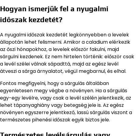
Hogyan ismerjük fel a nyugalmi
időszak kezdetét?
A nyugalmi időszak kezdetét legkönnyebben a levelek
állapotán lehet felismerni. Amikor a caladium elérkezik
az őszi hónapokhoz, a levelek először fakulni, majd
sárgulni kezdenek. Ez nem hirtelen történik: először csak
a levél szélei válnak sápadttá, majd az egész levél
átveszi a sárga árnyalatot, végül megbarnul, és elhal.
Fontos megfigyelni, hogy a sárgulás általában
egyenletesen megy végbe a növényen. Ha a sárgulás
egy-egy levélre, vagy csak a levél szélén jelentkezik, az
lehet tápanyaghiány vagy betegség jele is. Az egész
növényen egyszerre jelentkező, lassú sárgulás viszont a
természetes pihenési időszak egyik biztos jele.
Természetes levélsárgulás vagy