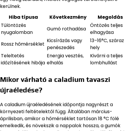
kerülnek.
Hiba típusa
Következmény
Megoldás
Túlöntözés
Öntözés teljes
Gumó rothadása
nyugalomban
elhagyása
Kicsírázás vagy
13–16°C, száraz
Rossz hőmérséklet
penészedés
hely
Teleltetés
Energia vesztés,
Kivárni a teljes
időzítésének hibája
elhalás
lombhullást
Mikor várható a caladium tavaszi
újraéledése?
A caladium újraéledésének időpontja nagyrészt a
környezeti feltételektől függ. Általában március-
áprilisban, amikor a hőmérséklet tartósan 18 °C fölé
emelkedik, és növekszik a nappalok hossza, a gumók