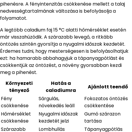
pihenésre. A fényintenzitás csökkenése mellett a talaj
nedvességtartalmának változása is befolyásolja a
folyamatot.
A legtöbb caladium faj 15 °C alatti hőmérséklet esetén
már visszahúzódik. A szárazabb levegő, a ritkább
öntözés szintén gyorsítja a nyugalmi időszak kezdetét.
Érdemes tudni, hogy mesterségesen is befolyásolhatjuk
ezt: ha hamarabb abbahagyjuk a tápanyagpótlást és
csökkentjük az öntözést, a növény gyorsabban kezdi
meg a pihenést.
Környezeti
Hatás a
Ajánlott teendő
tényező
caladiumra
Fény
Sárgulás,
Fokozatos öntözés
csökkenése
növekedés leáll
csökkentése
Hőmérséklet
Nyugalmi időszak
Gumó szárazon
csökkenése
kezdetét jelzi
tartása
Szárazabb
Lombhullás
Tápanyagpótlás