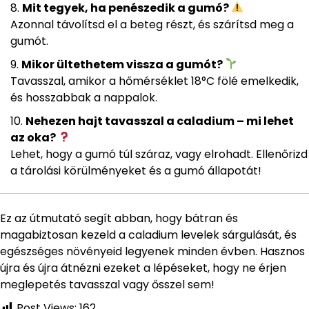
Mit tegyek, ha penészedik a gumó?
Azonnal távolítsd el a beteg részt, és szárítsd meg a
gumót.
Mikor ültethetem vissza a gumót?
Tavasszal, amikor a hőmérséklet 18°C fölé emelkedik,
és hosszabbak a nappalok.
Nehezen hajt tavasszal a caladium – mi lehet
az oka?
Lehet, hogy a gumó túl száraz, vagy elrohadt. Ellenőrizd
a tárolási körülményeket és a gumó állapotát!
Ez az útmutató segít abban, hogy bátran és
magabiztosan kezeld a caladium levelek sárgulását, és
egészséges növényeid legyenek minden évben. Hasznos
újra és újra átnézni ezeket a lépéseket, hogy ne érjen
meglepetés tavasszal vagy ősszel sem!
Post Views:
162