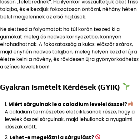
lassan „felébrednek”. Ha ilyenkor visszaültetjük őket friss
talajba, és elkezdjük fokozatosan öntözni, néhány héten
belül megjelennek az első hajtások.
Ne siettesd a folyamatot: ha túl korán teszed ki a
gumókat meleg és nedves környezetbe, könnyen
elrohadhatnak. A fokozatosság a kulcs: először száraz,
majd enyhén nedves talajban, meleg helyen kezd el újra
életre kelni a növény, és rövidesen újra gyönyörködhetsz
a színes levelekben!
Gyakran Ismételt Kérdések (GYIK)
Miért sárgulnak le a caladium levelei ősszel?
A caladium természetes életciklusának része, hogy a
levelek ősszel sárgulnak, majd lehullanak a nyugalmi
időszak előtt.
Lehet-e megelőzni a sárgulást?