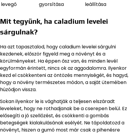
levegő
gyorsítása
leállítása
Mit tegyünk, ha caladium levelei
sárgulnak?
Ha azt tapasztalod, hogy caladium levelei sárgulni
kezdenek, először figyeld meg a növényt és a
körülményeket. Ha éppen ősz van, és minden levél
egyformán érintett, nincs ok az aggodalomra. Ilyenkor
kezd el csökkenteni az öntözés mennyiségét, és hagyd,
hogy a növény természetes módon, a saját ütemében
húzódjon vissza.
Sokan ilyenkor le is vághatják a teljesen elszáradt
leveleket, hogy ne rothadjanak be a cserepen belül. Ez
elősegíti a jó szellőzést, és csökkenti a gombás
betegségek kialakulásának esélyét. Ne tápoldatozd a
növényt, hiszen a gumó most már csak a pihenésre