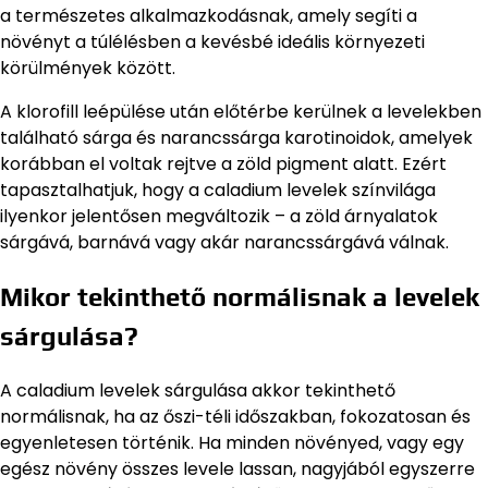
a természetes alkalmazkodásnak, amely segíti a
növényt a túlélésben a kevésbé ideális környezeti
körülmények között.
A klorofill leépülése után előtérbe kerülnek a levelekben
található sárga és narancssárga karotinoidok, amelyek
korábban el voltak rejtve a zöld pigment alatt. Ezért
tapasztalhatjuk, hogy a caladium levelek színvilága
ilyenkor jelentősen megváltozik – a zöld árnyalatok
sárgává, barnává vagy akár narancssárgává válnak.
Mikor tekinthető normálisnak a levelek
sárgulása?
A caladium levelek sárgulása akkor tekinthető
normálisnak, ha az őszi-téli időszakban, fokozatosan és
egyenletesen történik. Ha minden növényed, vagy egy
egész növény összes levele lassan, nagyjából egyszerre