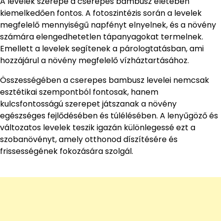
A levelek szerepe a cserepes bambusz életében
kiemelkedően fontos. A fotoszintézis során a levelek
megfelelő mennyiségű napfényt elnyelnek, és a növény
számára elengedhetetlen tápanyagokat termelnek.
Emellett a levelek segítenek a párologtatásban, ami
hozzájárul a növény megfelelő vízháztartásához.
Összességében a cserepes bambusz levelei nemcsak
esztétikai szempontból fontosak, hanem
kulcsfontosságú szerepet játszanak a növény
egészséges fejlődésében és túlélésében. A lenyűgöző és
változatos levelek teszik igazán különlegessé ezt a
szobanövényt, amely otthonod díszítésére és
frissességének fokozására szolgál.