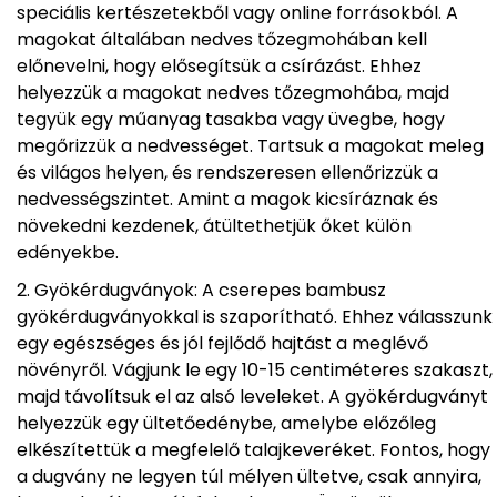
speciális kertészetekből vagy online forrásokból. A
magokat általában nedves tőzegmohában kell
előnevelni, hogy elősegítsük a csírázást. Ehhez
helyezzük a magokat nedves tőzegmohába, majd
tegyük egy műanyag tasakba vagy üvegbe, hogy
megőrizzük a nedvességet. Tartsuk a magokat meleg
és világos helyen, és rendszeresen ellenőrizzük a
nedvességszintet. Amint a magok kicsíráznak és
növekedni kezdenek, átültethetjük őket külön
edényekbe.
Gyökérdugványok: A cserepes bambusz
gyökérdugványokkal is szaporítható. Ehhez válasszunk
egy egészséges és jól fejlődő hajtást a meglévő
növényről. Vágjunk le egy 10-15 centiméteres szakaszt,
majd távolítsuk el az alsó leveleket. A gyökérdugványt
helyezzük egy ültetőedénybe, amelybe előzőleg
elkészítettük a megfelelő talajkeveréket. Fontos, hogy
a dugvány ne legyen túl mélyen ültetve, csak annyira,