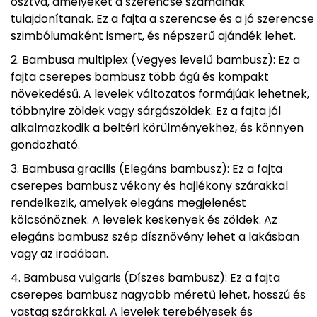
osztva, amelyeket a szerencse számainak
tulajdonítanak. Ez a fajta a szerencse és a jó szerencse
szimbólumaként ismert, és népszerű ajándék lehet.
Bambusa multiplex (Vegyes levelű bambusz): Ez a
fajta cserepes bambusz több ágú és kompakt
növekedésű. A levelek változatos formájúak lehetnek,
többnyire zöldek vagy sárgászöldek. Ez a fajta jól
alkalmazkodik a beltéri körülményekhez, és könnyen
gondozható.
Bambusa gracilis (Elegáns bambusz): Ez a fajta
cserepes bambusz vékony és hajlékony szárakkal
rendelkezik, amelyek elegáns megjelenést
kölcsönöznek. A levelek keskenyek és zöldek. Az
elegáns bambusz szép dísznövény lehet a lakásban
vagy az irodában.
Bambusa vulgaris (Díszes bambusz): Ez a fajta
cserepes bambusz nagyobb méretű lehet, hosszú és
vastag szárakkal. A levelek terebélyesek és