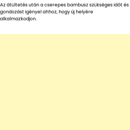
Az átültetés után a cserepes bambusz szükséges időt és
gondozást igényel ahhoz, hogy új helyére
alkalmazkodjon.