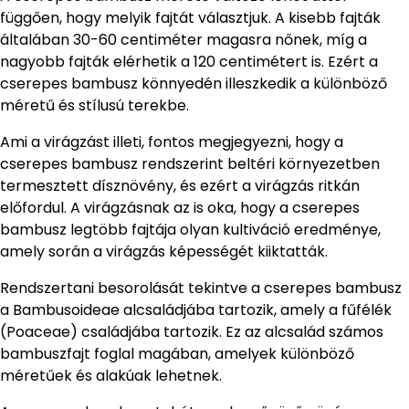
függően, hogy melyik fajtát választjuk. A kisebb fajták
általában 30-60 centiméter magasra nőnek, míg a
nagyobb fajták elérhetik a 120 centimétert is. Ezért a
cserepes bambusz könnyedén illeszkedik a különböző
méretű és stílusú terekbe.
Ami a virágzást illeti, fontos megjegyezni, hogy a
cserepes bambusz rendszerint beltéri környezetben
termesztett dísznövény, és ezért a virágzás ritkán
előfordul. A virágzásnak az is oka, hogy a cserepes
bambusz legtöbb fajtája olyan kultiváció eredménye,
amely során a virágzás képességét kiiktatták.
Rendszertani besorolását tekintve a cserepes bambusz
a Bambusoideae alcsaládjába tartozik, amely a fűfélék
(Poaceae) családjába tartozik. Ez az alcsalád számos
bambuszfajt foglal magában, amelyek különböző
méretűek és alakúak lehetnek.