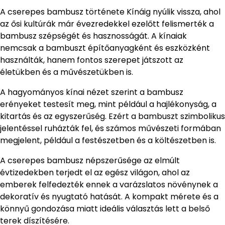
A cserepes bambusz története Kínáig nyúlik vissza, ahol
az ősi kultúrák már évezredekkel ezelőtt felismerték a
bambusz szépségét és hasznosságát. A kínaiak
nemcsak a bambuszt építőanyagként és eszközként
használták, hanem fontos szerepet játszott az
életükben és a művészetükben is.
A hagyományos kínai nézet szerint a bambusz
erényeket testesít meg, mint például a hajlékonyság, a
kitartás és az egyszerűség. Ezért a bambuszt szimbolikus
jelentéssel ruházták fel, és számos művészeti formában
megjelent, például a festészetben és a költészetben is.
A cserepes bambusz népszerűsége az elmúlt
évtizedekben terjedt el az egész világon, ahol az
emberek felfedezték ennek a varázslatos növénynek a
dekoratív és nyugtató hatását. A kompakt mérete és a
könnyű gondozása miatt ideális választás lett a belső
terek díszítésére.