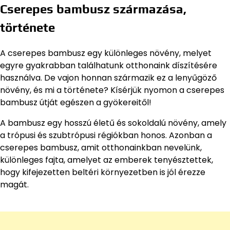
Cserepes bambusz származása,
története
A cserepes bambusz egy különleges növény, melyet
egyre gyakrabban találhatunk otthonaink díszítésére
használva. De vajon honnan származik ez a lenyűgöző
növény, és mi a története? Kísérjük nyomon a cserepes
bambusz útját egészen a gyökereitől!
A bambusz egy hosszú életű és sokoldalú növény, amely
a trópusi és szubtrópusi régiókban honos. Azonban a
cserepes bambusz, amit otthonainkban nevelünk,
különleges fajta, amelyet az emberek tenyésztettek,
hogy kifejezetten beltéri környezetben is jól érezze
magát.