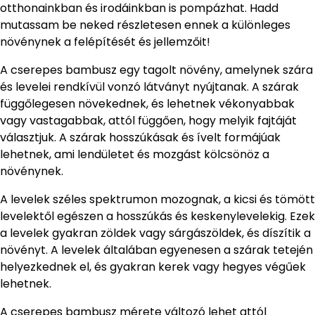
otthonainkban és irodáinkban is pompázhat. Hadd
mutassam be neked részletesen ennek a különleges
növénynek a felépítését és jellemzőit!
A cserepes bambusz egy tagolt növény, amelynek szára
és levelei rendkívül vonzó látványt nyújtanak. A szárak
függőlegesen növekednek, és lehetnek vékonyabbak
vagy vastagabbak, attól függően, hogy melyik fajtáját
választjuk. A szárak hosszúkásak és ívelt formájúak
lehetnek, ami lendületet és mozgást kölcsönöz a
növénynek.
A levelek széles spektrumon mozognak, a kicsi és tömött
levelektől egészen a hosszúkás és keskenylevelekig. Ezek
a levelek gyakran zöldek vagy sárgászöldek, és díszítik a
növényt. A levelek általában egyenesen a szárak tetején
helyezkednek el, és gyakran kerek vagy hegyes végűek
lehetnek.
A cserepes bambusz mérete változó lehet attól