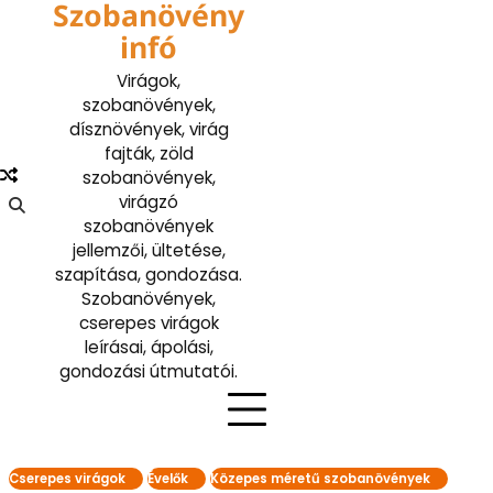
Szobanövény
Skip
to
infó
content
Virágok,
szobanövények,
dísznövények, virág
fajták, zöld
szobanövények,
virágzó
szobanövények
jellemzői, ültetése,
szapítása, gondozása.
Szobanövények,
cserepes virágok
leírásai, ápolási,
gondozási útmutatói.
Cserepes virágok
Évelők
Közepes méretű szobanövények