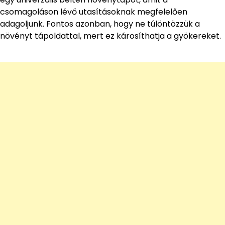
csomagoláson lévő utasításoknak megfelelően
adagoljunk. Fontos azonban, hogy ne túlöntözzük a
növényt tápoldattal, mert ez károsíthatja a gyökereket.