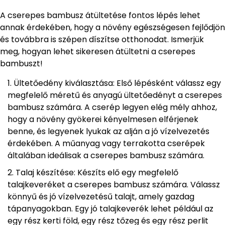
A cserepes bambusz átültetése fontos lépés lehet
annak érdekében, hogy a növény egészségesen fejlődjön
és továbbra is szépen díszítse otthonodat. Ismerjük
meg, hogyan lehet sikeresen átültetni a cserepes
bambuszt!
Ültetőedény kiválasztása: Első lépésként válassz egy
megfelelő méretű és anyagú ültetőedényt a cserepes
bambusz számára. A cserép legyen elég mély ahhoz,
hogy a növény gyökerei kényelmesen elférjenek
benne, és legyenek lyukak az alján a jó vízelvezetés
érdekében. A műanyag vagy terrakotta cserépek
általában ideálisak a cserepes bambusz számára.
Talaj készítése: Készíts elő egy megfelelő
talajkeveréket a cserepes bambusz számára. Válassz
könnyű és jó vízelvezetésű talajt, amely gazdag
tápanyagokban. Egy jó talajkeverék lehet például az
egy rész kerti föld, egy rész tőzeg és egy rész perlit