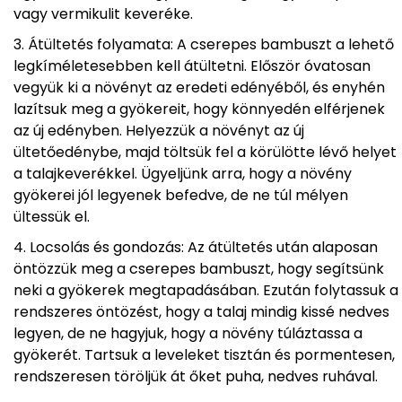
vagy vermikulit keveréke.
Átültetés folyamata: A cserepes bambuszt a lehető
legkíméletesebben kell átültetni. Először óvatosan
vegyük ki a növényt az eredeti edényéből, és enyhén
lazítsuk meg a gyökereit, hogy könnyedén elférjenek
az új edényben. Helyezzük a növényt az új
ültetőedénybe, majd töltsük fel a körülötte lévő helyet
a talajkeverékkel. Ügyeljünk arra, hogy a növény
gyökerei jól legyenek befedve, de ne túl mélyen
ültessük el.
Locsolás és gondozás: Az átültetés után alaposan
öntözzük meg a cserepes bambuszt, hogy segítsünk
neki a gyökerek megtapadásában. Ezután folytassuk a
rendszeres öntözést, hogy a talaj mindig kissé nedves
legyen, de ne hagyjuk, hogy a növény túláztassa a
gyökerét. Tartsuk a leveleket tisztán és pormentesen,
rendszeresen töröljük át őket puha, nedves ruhával.