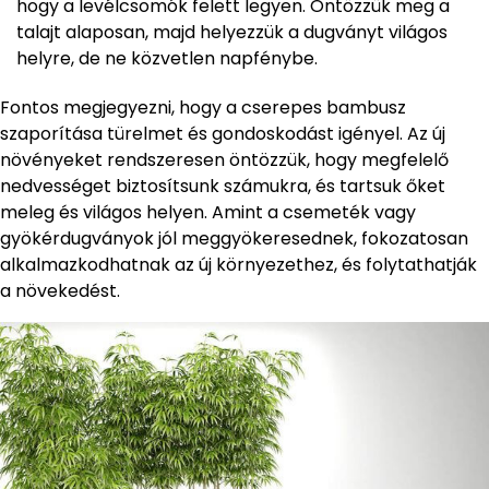
hogy a levélcsomók felett legyen. Öntözzük meg a
talajt alaposan, majd helyezzük a dugványt világos
helyre, de ne közvetlen napfénybe.
Fontos megjegyezni, hogy a cserepes bambusz
szaporítása türelmet és gondoskodást igényel. Az új
növényeket rendszeresen öntözzük, hogy megfelelő
nedvességet biztosítsunk számukra, és tartsuk őket
meleg és világos helyen. Amint a csemeték vagy
gyökérdugványok jól meggyökeresednek, fokozatosan
alkalmazkodhatnak az új környezethez, és folytathatják
a növekedést.