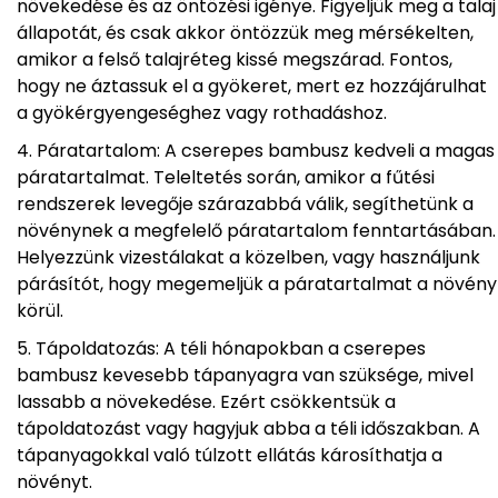
növekedése és az öntözési igénye. Figyeljük meg a talaj
állapotát, és csak akkor öntözzük meg mérsékelten,
amikor a felső talajréteg kissé megszárad. Fontos,
hogy ne áztassuk el a gyökeret, mert ez hozzájárulhat
a gyökérgyengeséghez vagy rothadáshoz.
Páratartalom: A cserepes bambusz kedveli a magas
páratartalmat. Teleltetés során, amikor a fűtési
rendszerek levegője szárazabbá válik, segíthetünk a
növénynek a megfelelő páratartalom fenntartásában.
Helyezzünk vizestálakat a közelben, vagy használjunk
párásítót, hogy megemeljük a páratartalmat a növény
körül.
Tápoldatozás: A téli hónapokban a cserepes
bambusz kevesebb tápanyagra van szüksége, mivel
lassabb a növekedése. Ezért csökkentsük a
tápoldatozást vagy hagyjuk abba a téli időszakban. A
tápanyagokkal való túlzott ellátás károsíthatja a
növényt.