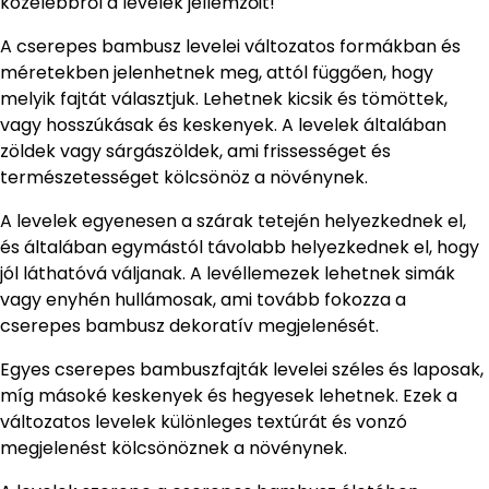
közelebbről a levelek jellemzőit!
A cserepes bambusz levelei változatos formákban és
méretekben jelenhetnek meg, attól függően, hogy
melyik fajtát választjuk. Lehetnek kicsik és tömöttek,
vagy hosszúkásak és keskenyek. A levelek általában
zöldek vagy sárgászöldek, ami frissességet és
természetességet kölcsönöz a növénynek.
A levelek egyenesen a szárak tetején helyezkednek el,
és általában egymástól távolabb helyezkednek el, hogy
jól láthatóvá váljanak. A levéllemezek lehetnek simák
vagy enyhén hullámosak, ami tovább fokozza a
cserepes bambusz dekoratív megjelenését.
Egyes cserepes bambuszfajták levelei széles és laposak,
míg másoké keskenyek és hegyesek lehetnek. Ezek a
változatos levelek különleges textúrát és vonzó
megjelenést kölcsönöznek a növénynek.