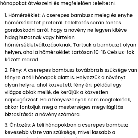
hónapokat átvészelni és megfelelően teleltetni.
Hőmérséklet: A cserepes bambusz meleg és enyhe
hőmérsékletet preferál. Teleltetés során fontos
gondoskodni arról, hogy a növény ne legyen kitéve
hideg huzatnak vagy hirtelen
hőmérsékletváltozásoknak. Tartsuk a bambuszt olyan
helyen, ahol a hőmérséklet tartósan 10-18 Celsius-fok
között marad.
Fény: A cserepes bambusz továbbra is szüksége van
fényre a téli hónapok alatt is. Helyezzük a növényt
olyan helyre, ahol közvetett fény éri, például egy
világos ablak mellé, de kerüljük a közvetlen
napsugárzást. Ha a fényviszonyok nem megfelelőek,
akkor fontoljuk meg a mesterséges megvilágítás
biztosítását a növény számára.
Öntözés: A téli hónapokban a cserepes bambusz
kevesebb vízre van szüksége, mivel lassabb a