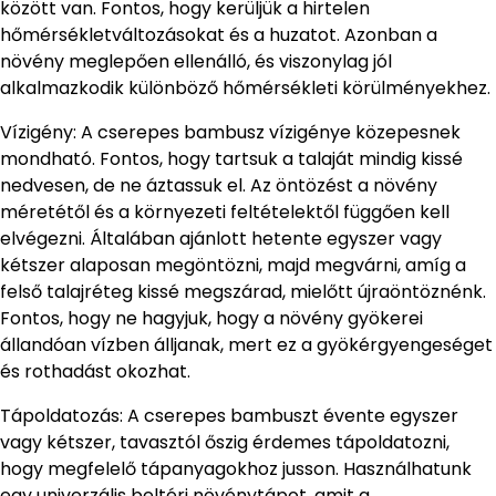
között van. Fontos, hogy kerüljük a hirtelen
hőmérsékletváltozásokat és a huzatot. Azonban a
növény meglepően ellenálló, és viszonylag jól
alkalmazkodik különböző hőmérsékleti körülményekhez.
Vízigény: A cserepes bambusz vízigénye közepesnek
mondható. Fontos, hogy tartsuk a talaját mindig kissé
nedvesen, de ne áztassuk el. Az öntözést a növény
méretétől és a környezeti feltételektől függően kell
elvégezni. Általában ajánlott hetente egyszer vagy
kétszer alaposan megöntözni, majd megvárni, amíg a
felső talajréteg kissé megszárad, mielőtt újraöntöznénk.
Fontos, hogy ne hagyjuk, hogy a növény gyökerei
állandóan vízben álljanak, mert ez a gyökérgyengeséget
és rothadást okozhat.
Tápoldatozás: A cserepes bambuszt évente egyszer
vagy kétszer, tavasztól őszig érdemes tápoldatozni,
hogy megfelelő tápanyagokhoz jusson. Használhatunk
egy univerzális beltéri növénytápot, amit a