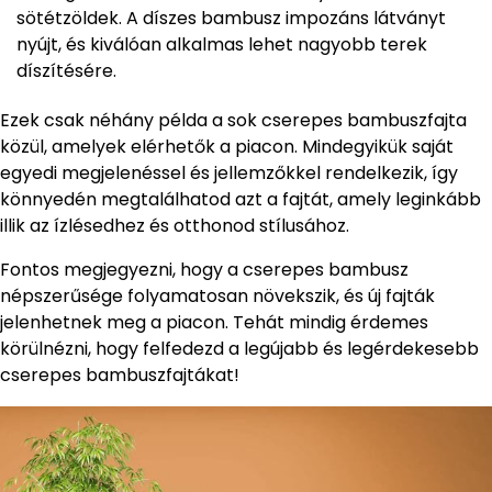
sötétzöldek. A díszes bambusz impozáns látványt
nyújt, és kiválóan alkalmas lehet nagyobb terek
díszítésére.
Ezek csak néhány példa a sok cserepes bambuszfajta
közül, amelyek elérhetők a piacon. Mindegyikük saját
egyedi megjelenéssel és jellemzőkkel rendelkezik, így
könnyedén megtalálhatod azt a fajtát, amely leginkább
illik az ízlésedhez és otthonod stílusához.
Fontos megjegyezni, hogy a cserepes bambusz
népszerűsége folyamatosan növekszik, és új fajták
jelenhetnek meg a piacon. Tehát mindig érdemes
körülnézni, hogy felfedezd a legújabb és legérdekesebb
cserepes bambuszfajtákat!