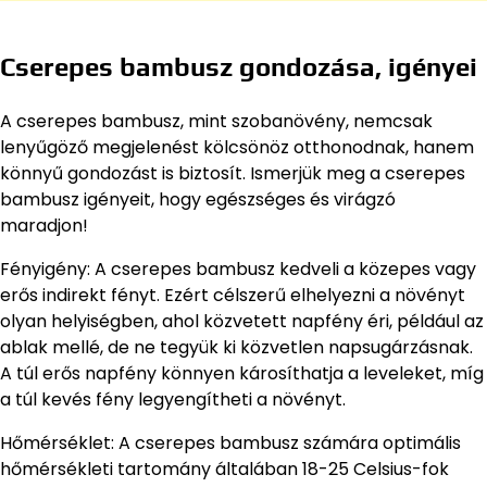
Cserepes bambusz gondozása, igényei
A cserepes bambusz, mint szobanövény, nemcsak
lenyűgöző megjelenést kölcsönöz otthonodnak, hanem
könnyű gondozást is biztosít. Ismerjük meg a cserepes
bambusz igényeit, hogy egészséges és virágzó
maradjon!
Fényigény: A cserepes bambusz kedveli a közepes vagy
erős indirekt fényt. Ezért célszerű elhelyezni a növényt
olyan helyiségben, ahol közvetett napfény éri, például az
ablak mellé, de ne tegyük ki közvetlen napsugárzásnak.
A túl erős napfény könnyen károsíthatja a leveleket, míg
a túl kevés fény legyengítheti a növényt.
Hőmérséklet: A cserepes bambusz számára optimális
hőmérsékleti tartomány általában 18-25 Celsius-fok