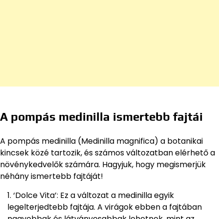
A pompás medinilla ismertebb fajtái
A pompás medinilla (Medinilla magnifica) a botanikai
kincsek közé tartozik, és számos változatban elérhető a
növénykedvelők számára. Hagyjuk, hogy megismerjük
néhány ismertebb fajtáját!
‘Dolce Vita’: Ez a változat a medinilla egyik
legelterjedtebb fajtája. A virágok ebben a fajtában
nagyobbak és látványosabbak lehetnek, mint az