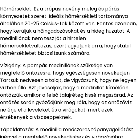
Hőmérséklet: Ez a trópusi növény meleg és párás
környezetet szeret. Ideális hőmérsékleti tartománya
általában 20-25 Celsius-fok között van. Fontos azonban,
hogy kerüljük a hőingadozásokat és a hideg huzatot. A
medinillának nem tesz jót a hirtelen
hőmérsékletváltozás, ezért ügyeljünk arra, hogy stabil
hőmérsékletet biztosítsunk számára.
Vízigény: A pompás medinillának szüksége van
megfelelő öntözésre, hogy egészségesen növekedjen.
Tartsuk nedvesen a talajt, de vigyázzunk, hogy ne legyen
vízben álló. Azt javasolják, hogy a medinillát kímélően
öntözzük, amikor a felső talajréteg kissé megszárad. Az
öntözés során győződjünk meg róla, hogy az öntözővíz
ne érje el a leveleket és a virágokat, mert ezek
érzékenyek a vízcseppeknek.
Tápoldatozás: A medinilla rendszeres tápanyagellátást
igényel a megfelelő növekedéshez és virágzásához.