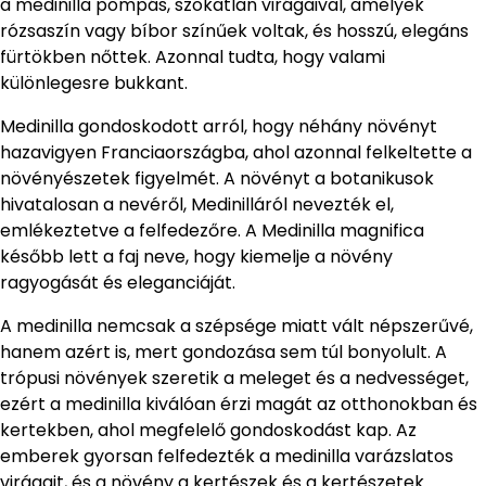
a medinilla pompás, szokatlan virágaival, amelyek
rózsaszín vagy bíbor színűek voltak, és hosszú, elegáns
fürtökben nőttek. Azonnal tudta, hogy valami
különlegesre bukkant.
Medinilla gondoskodott arról, hogy néhány növényt
hazavigyen Franciaországba, ahol azonnal felkeltette a
növényészetek figyelmét. A növényt a botanikusok
hivatalosan a nevéről, Medinilláról nevezték el,
emlékeztetve a felfedezőre. A Medinilla magnifica
később lett a faj neve, hogy kiemelje a növény
ragyogását és eleganciáját.
A medinilla nemcsak a szépsége miatt vált népszerűvé,
hanem azért is, mert gondozása sem túl bonyolult. A
trópusi növények szeretik a meleget és a nedvességet,
ezért a medinilla kiválóan érzi magát az otthonokban és
kertekben, ahol megfelelő gondoskodást kap. Az
emberek gyorsan felfedezték a medinilla varázslatos
virágait, és a növény a kertészek és a kertészetek