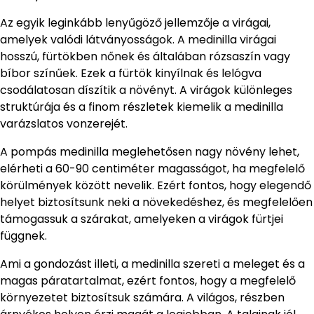
Az egyik leginkább lenyűgöző jellemzője a virágai,
amelyek valódi látványosságok. A medinilla virágai
hosszú, fürtökben nőnek és általában rózsaszín vagy
bíbor színűek. Ezek a fürtök kinyílnak és lelógva
csodálatosan díszítik a növényt. A virágok különleges
struktúrája és a finom részletek kiemelik a medinilla
varázslatos vonzerejét.
A pompás medinilla meglehetősen nagy növény lehet,
elérheti a 60-90 centiméter magasságot, ha megfelelő
körülmények között nevelik. Ezért fontos, hogy elegendő
helyet biztosítsunk neki a növekedéshez, és megfelelően
támogassuk a szárakat, amelyeken a virágok fürtjei
függnek.
Ami a gondozást illeti, a medinilla szereti a meleget és a
magas páratartalmat, ezért fontos, hogy a megfelelő
környezetet biztosítsuk számára. A világos, részben