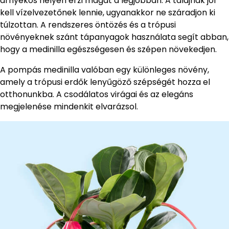
árnyékos helyen érzi magát a legjobban. A talajnak jól
kell vízelvezetőnek lennie, ugyanakkor ne száradjon ki
túlzottan. A rendszeres öntözés és a trópusi
növényeknek szánt tápanyagok használata segít abban,
hogy a medinilla egészségesen és szépen növekedjen.
A pompás medinilla valóban egy különleges növény,
amely a trópusi erdők lenyűgöző szépségét hozza el
otthonunkba. A csodálatos virágai és az elegáns
megjelenése mindenkit elvarázsol.