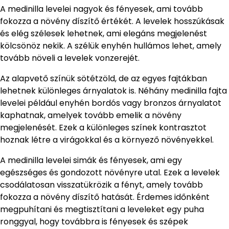
A medinilla levelei nagyok és fényesek, ami tovább
fokozza a növény díszítő értékét. A levelek hosszúkásak
és elég szélesek lehetnek, ami elegáns megjelenést
kölcsönöz nekik. A szélük enyhén hullámos lehet, amely
tovább növeli a levelek vonzerejét.
Az alapvető színük sötétzöld, de az egyes fajtákban
lehetnek különleges árnyalatok is. Néhány medinilla fajta
levelei például enyhén bordós vagy bronzos árnyalatot
kaphatnak, amelyek tovább emelik a növény
megjelenését. Ezek a különleges színek kontrasztot
hoznak létre a virágokkal és a környező növényekkel.
A medinilla levelei simák és fényesek, ami egy
egészséges és gondozott növényre utal. Ezek a levelek
csodálatosan visszatükrözik a fényt, amely tovább
fokozza a növény díszítő hatását. Érdemes időnként
megpuhítani és megtisztítani a leveleket egy puha
ronggyal, hogy továbbra is fényesek és szépek