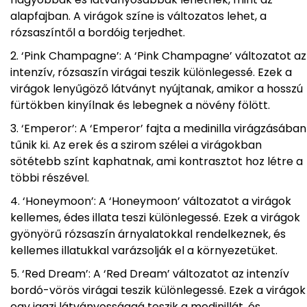
alapfajban. A virágok színe is változatos lehet, a
rózsaszíntől a bordóig terjedhet.
‘Pink Champagne’: A ‘Pink Champagne’ változatot az
intenzív, rózsaszín virágai teszik különlegessé. Ezek a
virágok lenyűgöző látványt nyújtanak, amikor a hosszú
fürtökben kinyílnak és lebegnek a növény fölött.
‘Emperor’: A ‘Emperor’ fajta a medinilla virágzásában
tűnik ki. Az erek és a szirom szélei a virágokban
sötétebb színt kaphatnak, ami kontrasztot hoz létre a
többi részével.
‘Honeymoon’: A ‘Honeymoon’ változatot a virágok
kellemes, édes illata teszi különlegessé. Ezek a virágok
gyönyörű rózsaszín árnyalatokkal rendelkeznek, és
kellemes illatukkal varázsolják el a környezetüket.
‘Red Dream’: A ‘Red Dream’ változatot az intenzív
bordó-vörös virágai teszik különlegessé. Ezek a virágok
egy igazi látványossággá teszik a medinillát, és