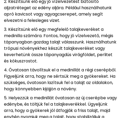
Készítsünk elő egy jó vízelvezetést biztosító
aljzatréteget az edény aljára. Például használhatunk
apró kavicsot vagy agyagcserepet, amely segít
elvezetni a felesleges vizet.
Készítsünk elő egy megfelelő talajkeveréket a
medinilla számára. Fontos, hogy jó vízelvezető, mégis
tápanyagban gazdag talajt válasszunk. Használhatunk
trópusi növényekhez készült talajkeveréket vagy
keverhetünk össze tápanyagdús virágföldet, perlitet
és kókuszrostot.
Óvatosan távolítsuk el a medinillát a régi cserépből.
Figyeljünk arra, hogy ne sértsük meg a gyökereket. Ha
szükséges, óvatosan lazítsuk fel a talajt az oldalakon,
hogy könnyebben kijöjjön a növény.
Helyezzük a medinillát óvatosan az új cserépbe vagy
edénybe, és töltjük fel a talajkeverékkel. Ügyeljünk
arra, hogy a gyökerek jól átfogják a friss talajt, majd
enyhén nyomjuk meg a talajt, hogy stabilizáljuk a