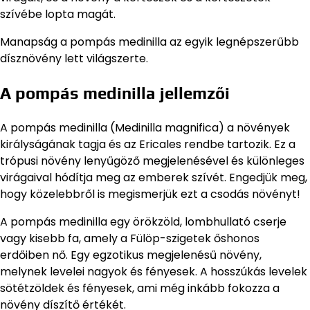
szívébe lopta magát.
Manapság a pompás medinilla az egyik legnépszerűbb
dísznövény lett világszerte.
A pompás medinilla jellemzői
A pompás medinilla (Medinilla magnifica) a növények
királyságának tagja és az Ericales rendbe tartozik. Ez a
trópusi növény lenyűgöző megjelenésével és különleges
virágaival hódítja meg az emberek szívét. Engedjük meg,
hogy közelebbről is megismerjük ezt a csodás növényt!
A pompás medinilla egy örökzöld, lombhullató cserje
vagy kisebb fa, amely a Fülöp-szigetek őshonos
erdőiben nő. Egy egzotikus megjelenésű növény,
melynek levelei nagyok és fényesek. A hosszúkás levelek
sötétzöldek és fényesek, ami még inkább fokozza a
növény díszítő értékét.