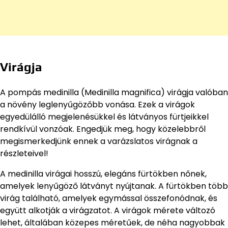
Virágja
A pompás medinilla (Medinilla magnifica) virágja valóban
a növény leglenyűgözőbb vonása. Ezek a virágok
egyedülálló megjelenésükkel és látványos fürtjeikkel
rendkívül vonzóak. Engedjük meg, hogy közelebbről
megismerkedjünk ennek a varázslatos virágnak a
részleteivel!
A medinilla virágai hosszú, elegáns fürtökben nőnek,
amelyek lenyűgöző látványt nyújtanak. A fürtökben több
virág található, amelyek egymással összefonódnak, és
együtt alkotják a virágzatot. A virágok mérete változó
lehet, általában közepes méretűek, de néha nagyobbak