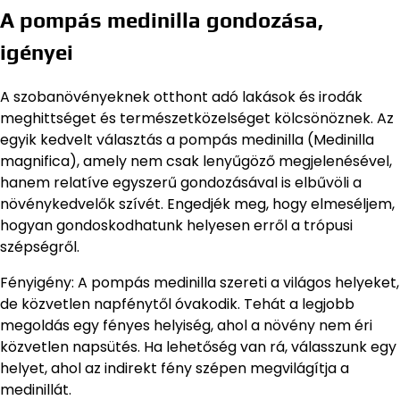
A pompás medinilla gondozása,
igényei
A szobanövényeknek otthont adó lakások és irodák
meghittséget és természetközelséget kölcsönöznek. Az
egyik kedvelt választás a pompás medinilla (Medinilla
magnifica), amely nem csak lenyűgöző megjelenésével,
hanem relatíve egyszerű gondozásával is elbűvöli a
növénykedvelők szívét. Engedjék meg, hogy elmeséljem,
hogyan gondoskodhatunk helyesen erről a trópusi
szépségről.
Fényigény: A pompás medinilla szereti a világos helyeket,
de közvetlen napfénytől óvakodik. Tehát a legjobb
megoldás egy fényes helyiség, ahol a növény nem éri
közvetlen napsütés. Ha lehetőség van rá, válasszunk egy
helyet, ahol az indirekt fény szépen megvilágítja a
medinillát.