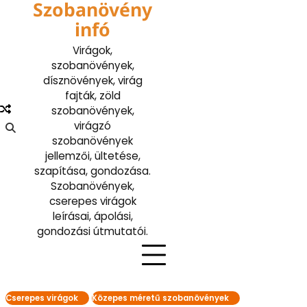
Szobanövény
Skip
to
infó
content
Virágok,
szobanövények,
dísznövények, virág
fajták, zöld
szobanövények,
virágzó
szobanövények
jellemzői, ültetése,
szapítása, gondozása.
Szobanövények,
cserepes virágok
leírásai, ápolási,
gondozási útmutatói.
Cserepes virágok
Közepes méretű szobanövények