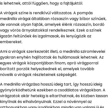
is lehetnek, attól függően, hogy a fajtájuktól.
A virágok színe is rendkívül változatos. A pompás
medinilla virágai általában rózsaszín vagy bíbor színűek,
de vannak olyan fajták, amelyek élénk rózsaszín, bordó
vagy vörös árnyalatokkal rendelkeznek. Ezek a színek
igazán feltűnőek és izgalmasak, és lenyűgözik az
embereket.
Ami a virágok szerkezetét illeti, a medinilla sziromlevelei
gyakran enyhén hajlítottak és hullámosak lehetnek. Az
egyes virágok központjában finom, apró virágporral
borított porzók helyezkednek el, amelyek tovább
növelik a virágok részleteinek szépségét.
A medinilla virágzása hosszú ideig tart, így hosszú ideig
gyönyörködhetünk ezekben a csodálatos virágokban. A
virágzatok akár hetekig is eltarthatnak, és közben lassan
kinyílnak és elhalványulnak. Ezzel a növénnyel az
otthonunkban vagy irodánkban mindig van valami új és