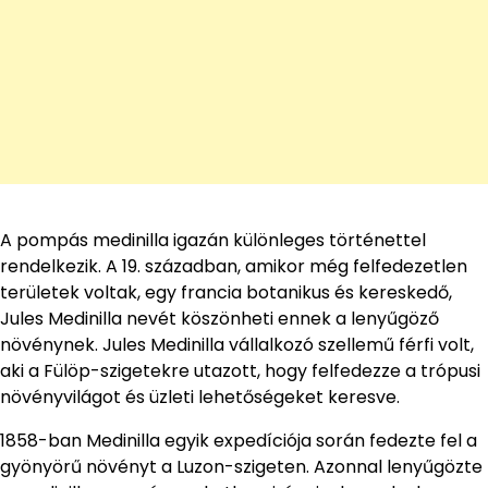
A pompás medinilla igazán különleges történettel
rendelkezik. A 19. században, amikor még felfedezetlen
területek voltak, egy francia botanikus és kereskedő,
Jules Medinilla nevét köszönheti ennek a lenyűgöző
növénynek. Jules Medinilla vállalkozó szellemű férfi volt,
aki a Fülöp-szigetekre utazott, hogy felfedezze a trópusi
növényvilágot és üzleti lehetőségeket keresve.
1858-ban Medinilla egyik expedíciója során fedezte fel a
gyönyörű növényt a Luzon-szigeten. Azonnal lenyűgözte