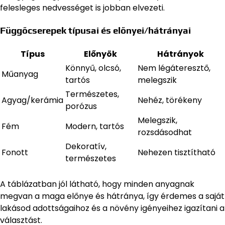
felesleges nedvességet is jobban elvezeti.
Függőcserepek típusai és előnyei/hátrányai
Típus
Előnyök
Hátrányok
Könnyű, olcsó,
Nem légáteresztő,
Műanyag
tartós
melegszik
Természetes,
Agyag/kerámia
Nehéz, törékeny
porózus
Melegszik,
Fém
Modern, tartós
rozsdásodhat
Dekoratív,
Fonott
Nehezen tisztítható
természetes
A táblázatban jól látható, hogy minden anyagnak
megvan a maga előnye és hátránya, így érdemes a saját
lakásod adottságaihoz és a növény igényeihez igazítani a
választást.