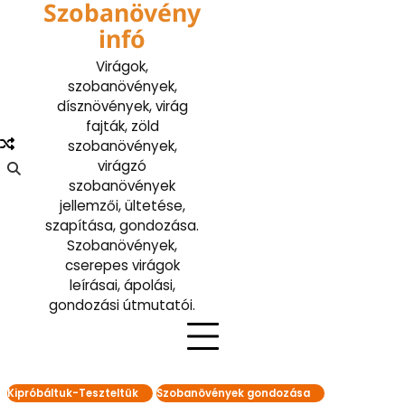
Szobanövény
Skip
to
infó
content
Virágok,
szobanövények,
dísznövények, virág
fajták, zöld
szobanövények,
virágzó
szobanövények
jellemzői, ültetése,
szapítása, gondozása.
Szobanövények,
cserepes virágok
leírásai, ápolási,
gondozási útmutatói.
Kipróbáltuk-Teszteltük
Szobanövények gondozása