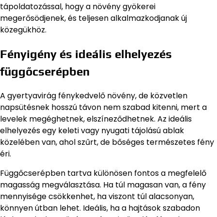
tápoldatozással, hogy a növény gyökerei
megerősödjenek, és teljesen alkalmazkodjanak új
közegükhöz.
Fényigény és ideális elhelyezés
függőcserépben
A gyertyavirág fénykedvelő növény, de közvetlen
napsütésnek hosszú távon nem szabad kitenni, mert a
levelek megéghetnek, elszíneződhetnek. Az ideális
elhelyezés egy keleti vagy nyugati tájolású ablak
közelében van, ahol szűrt, de bőséges természetes fény
éri.
Függőcserépben tartva különösen fontos a megfelelő
magasság megválasztása. Ha túl magasan van, a fény
mennyisége csökkenhet, ha viszont túl alacsonyan,
könnyen útban lehet. Ideális, ha a hajtások szabadon