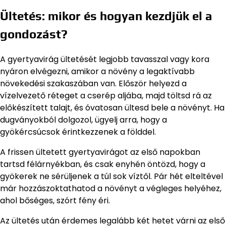
Ültetés: mikor és hogyan kezdjük el a
gondozást?
A gyertyavirág ültetését legjobb tavasszal vagy kora
nyáron elvégezni, amikor a növény a legaktívabb
növekedési szakaszában van. Először helyezd a
vízelvezető réteget a cserép aljába, majd töltsd rá az
előkészített talajt, és óvatosan ültesd bele a növényt. Ha
dugványokból dolgozol, ügyelj arra, hogy a
gyökércsúcsok érintkezzenek a földdel.
A frissen ültetett gyertyavirágot az első napokban
tartsd félárnyékban, és csak enyhén öntözd, hogy a
gyökerek ne sérüljenek a túl sok víztől. Pár hét elteltével
már hozzászoktathatod a növényt a végleges helyéhez,
ahol bőséges, szórt fény éri.
Az ültetés után érdemes legalább két hetet várni az első