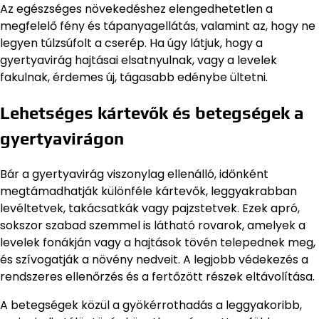
Az egészséges növekedéshez elengedhetetlen a
megfelelő fény és tápanyagellátás, valamint az, hogy ne
legyen túlzsúfolt a cserép. Ha úgy látjuk, hogy a
gyertyavirág hajtásai elsatnyulnak, vagy a levelek
fakulnak, érdemes új, tágasabb edénybe ültetni.
Lehetséges kártevők és betegségek a
gyertyavirágon
Bár a gyertyavirág viszonylag ellenálló, időnként
megtámadhatják különféle kártevők, leggyakrabban
levéltetvek, takácsatkák vagy pajzstetvek. Ezek apró,
sokszor szabad szemmel is látható rovarok, amelyek a
levelek fonákján vagy a hajtások tövén telepednek meg,
és szívogatják a növény nedveit. A legjobb védekezés a
rendszeres ellenőrzés és a fertőzött részek eltávolítása.
A betegségek közül a gyökérrothadás a leggyakoribb,