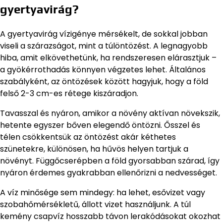
gyertyavirág?
A gyertyavirág vízigénye mérsékelt, de sokkal jobban
viseli a szárazságot, mint a túlöntözést. A legnagyobb
hiba, amit elkövethetünk, ha rendszeresen elárasztjuk –
a gyökérrothadás könnyen végzetes lehet. Általános
szabályként, az öntözések között hagyjuk, hogy a föld
felső 2-3 cm-es rétege kiszáradjon.
Tavasszal és nyáron, amikor a növény aktívan növekszik,
hetente egyszer bőven elegendő öntözni. Ősszel és
télen csökkentsük az öntözést akár kéthetes
szünetekre, különösen, ha hűvös helyen tartjuk a
növényt. Függőcserépben a föld gyorsabban szárad, így
nyáron érdemes gyakrabban ellenőrizni a nedvességet.
A víz minősége sem mindegy: ha lehet, esővizet vagy
szobahőmérsékletű, állott vizet használjunk. A túl
kemény csapvíz hosszabb távon lerakódásokat okozhat