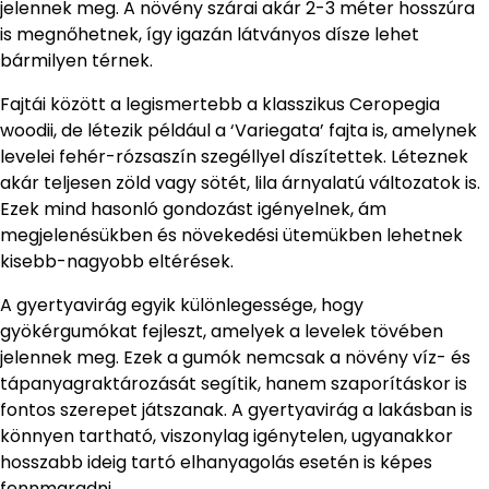
jelennek meg. A növény szárai akár 2-3 méter hosszúra
is megnőhetnek, így igazán látványos dísze lehet
bármilyen térnek.
Fajtái között a legismertebb a klasszikus Ceropegia
woodii, de létezik például a ‘Variegata’ fajta is, amelynek
levelei fehér-rózsaszín szegéllyel díszítettek. Léteznek
akár teljesen zöld vagy sötét, lila árnyalatú változatok is.
Ezek mind hasonló gondozást igényelnek, ám
megjelenésükben és növekedési ütemükben lehetnek
kisebb-nagyobb eltérések.
A gyertyavirág egyik különlegessége, hogy
gyökérgumókat fejleszt, amelyek a levelek tövében
jelennek meg. Ezek a gumók nemcsak a növény víz- és
tápanyagraktározását segítik, hanem szaporításkor is
fontos szerepet játszanak. A gyertyavirág a lakásban is
könnyen tartható, viszonylag igénytelen, ugyanakkor
hosszabb ideig tartó elhanyagolás esetén is képes
fennmaradni.