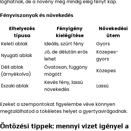
lóghatnak, de a növény még mindig elég fényt kap.
Fényviszonyok és növekedés
Elhelyezés
Fényigény
Növekedési
típusa
kielégítése
ütem
Keleti ablak
Ideális, szűrt fény
Gyors
Jó, de délután erős
Közepes-
Nyugati ablak
lehet
gyors
Déli ablak
Óvatosan, függöny
Közepes
(árnyékolva)
mögött
Kevés fény, lassú
Északi ablak
Lassú
növekedés
Ezeket a szempontokat figyelembe véve könnyen
megtalálhatod a tökéletes helyet a gyertyavirágodnak.
Öntözési tippek: mennyi vizet igényel a