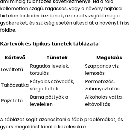
ami mindig túlöntözés következménye. Ha a föld
kellemetlen szagú, ragacsos, vagy a növény hajtásai
hirtelen lankadni kezdenek, azonnal vizsgáld meg a
gyökereket, és szükség esetén ültesd át a növényt friss
földbe.
Kártevők és tipikus tünetek táblázata
Kártevő
Tünetek
Megoldás
Ragadós levelek,
Szappanos víz,
Levéltetű
torzulás
lemosás
Fátyolos szövedék,
Permetezés,
Takácsatka
sárga foltok
zuhanyoztatás
Barna pöttyök a
Alkoholos vatta,
Pajzstetű
leveleken
eltávolítás
A táblázat segít azonosítani a főbb problémákat, és
gyors megoldást kínál a kezelésükre.