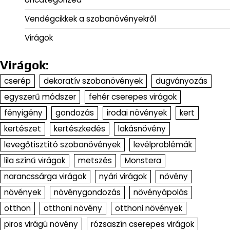
Vendégcikkek a szobanövényekről
Virágok
Virágok:
cserép
dekoratív szobanövények
dugványozás
egyszerű módszer
fehér cserepes virágok
fényigény
gondozás
irodai növények
kert
kertészet
kertészkedés
lakásnövény
levegőtisztító szobanövények
levélproblémák
lila színű virágok
metszés
Monstera
narancssárga virágok
nyári virágok
növény
növények
növénygondozás
növényápolás
otthon
otthoni növény
otthoni növények
piros virágú növény
rózsaszín cserepes virágok