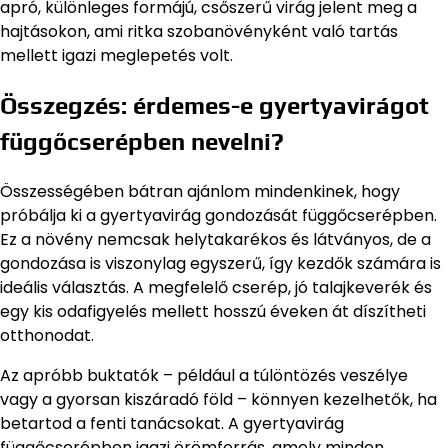
apró, különleges formájú, csőszerű virág jelent meg a
hajtásokon, ami ritka szobanövényként való tartás
mellett igazi meglepetés volt.
Összegzés: érdemes-e gyertyavirágot
függőcserépben nevelni?
Összességében bátran ajánlom mindenkinek, hogy
próbálja ki a gyertyavirág gondozását függőcserépben.
Ez a növény nemcsak helytakarékos és látványos, de a
gondozása is viszonylag egyszerű, így kezdők számára is
ideális választás. A megfelelő cserép, jó talajkeverék és
egy kis odafigyelés mellett hosszú éveken át díszítheti
otthonodat.
Az apróbb buktatók – például a túlöntözés veszélye
vagy a gyorsan kiszáradó föld – könnyen kezelhetők, ha
betartod a fenti tanácsokat. A gyertyavirág
függőcserépben igazi örömforrás, amely minden