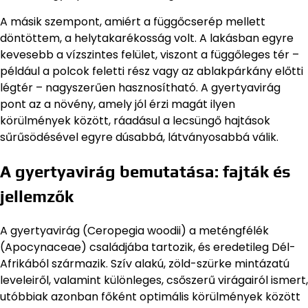
A másik szempont, amiért a függőcserép mellett
döntöttem, a helytakarékosság volt. A lakásban egyre
kevesebb a vízszintes felület, viszont a függőleges tér –
például a polcok feletti rész vagy az ablakpárkány előtti
légtér – nagyszerűen hasznosítható. A gyertyavirág
pont az a növény, amely jól érzi magát ilyen
körülmények között, ráadásul a lecsüngő hajtások
sűrűsödésével egyre dúsabbá, látványosabbá válik.
A gyertyavirág bemutatása: fajták és
jellemzők
A gyertyavirág (Ceropegia woodii) a meténgfélék
(Apocynaceae) családjába tartozik, és eredetileg Dél-
Afrikából származik. Szív alakú, zöld-szürke mintázatú
leveleiről, valamint különleges, csőszerű virágairól ismert,
utóbbiak azonban főként optimális körülmények között