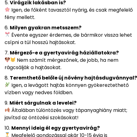
Virágzik lakásban is?
Igen, de főként tavasztól nyárig, és csak megfelelő
fény mellett.
Milyen gyakran metsszem?
Évente egyszer érdemes, de bármikor vissza lehet
csípni a túl hosszú hajtásokat.
Mérgező-e a gyertyavirág háziállatokra?
Nem számít mérgezőnek, de jobb, ha nem
rágcsálják a hajtásokat.
Teremthető belőle új növény hajtásdugvánnyal?
Igen, a levágott hajtás könnyen gyökereztethető
vízben vagy nedves földben.
Miért sárgulnak a levelei?
Általában túlöntözés vagy tápanyaghiány miatt;
javítsd az öntözési szokásokat!
Mennyi ideig él egy gyertyavirág?
Megfelelő gondozással akár 10-15 évig is