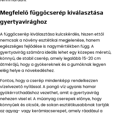
Megfelelő függőcserép kiválasztása
gyertyavirághoz
A függőcserép kiválasztása kulcskérdés, hiszen ettől
nemcsak a növény esztétikai megjelenése, hanem
egészséges fejlődése is nagymértékben függ. A
gyertyavirág számára ideális lehet egy közepes méretű,
könnyű, de stabil cserép, amely legalább 15-20 cm
átmérőjű, hogy a gyökereknek és a gumóknak legyen
elég helye a növekedéshez.
Fontos, hogy a cserép mindenképp rendelkezzen
vízelvezető nyílással. A pangó víz ugyanis hamar
gyökérrothadáshoz vezethet, amit a gyertyavirág
nehezen visel el. A műanyag cserepek előnye, hogy
könnyűek és olcsók, de sokan esztétikusabbnak tartják
az agyag- vagy kerámiacserepet, amely ráadásul a