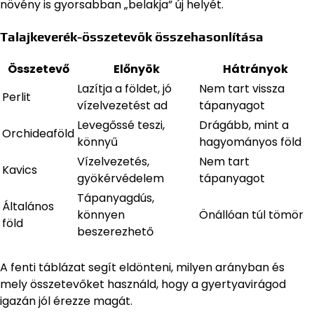
növény is gyorsabban „belakja” új helyét.
Talajkeverék-összetevők összehasonlítása
Összetevő
Előnyök
Hátrányok
Lazítja a földet, jó
Nem tart vissza
Perlit
vízelvezetést ad
tápanyagot
Levegőssé teszi,
Drágább, mint a
Orchideaföld
könnyű
hagyományos föld
Vízelvezetés,
Nem tart
Kavics
gyökérvédelem
tápanyagot
Tápanyagdús,
Általános
könnyen
Önállóan túl tömör
föld
beszerezhető
A fenti táblázat segít eldönteni, milyen arányban és
mely összetevőket használd, hogy a gyertyavirágod
igazán jól érezze magát.