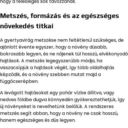
hogy a felesleges sók távozzanak.
Metszés, formázás és az egészséges
növekedés titkai
A gyertyavirág metszése nem feltétlenül szükséges, de
ajánlott évente egyszer, hogy a növény dúsabb,
bokrosabb legyen, és ne nőjenek túl hosszú, elvékonyodó
hajtások. A metszés legegyszerűbb módja, ha
visszacsípjük a hajtások végét, így több oldalhajtás
képződik, és a növény szebben mutat majd a
függőcserépben.
A levágott hajtásokat egy pohár vízbe állítva, vagy
nedves földbe dugva könnyedén gyökereztethetjük, így
új növényeket is nevelhetünk belőlük. A rendszeres
metszés segít abban, hogy a növény ne csak hosszú,
hanem egészséges és dús legyen.