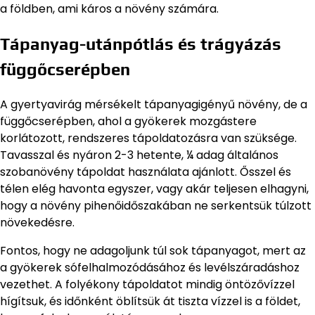
a földben, ami káros a növény számára.
Tápanyag-utánpótlás és trágyázás
függőcserépben
A gyertyavirág mérsékelt tápanyagigényű növény, de a
függőcserépben, ahol a gyökerek mozgástere
korlátozott, rendszeres tápoldatozásra van szüksége.
Tavasszal és nyáron 2-3 hetente, ¼ adag általános
szobanövény tápoldat használata ajánlott. Ősszel és
télen elég havonta egyszer, vagy akár teljesen elhagyni,
hogy a növény pihenőidőszakában ne serkentsük túlzott
növekedésre.
Fontos, hogy ne adagoljunk túl sok tápanyagot, mert az
a gyökerek sófelhalmozódásához és levélszáradáshoz
vezethet. A folyékony tápoldatot mindig öntözővízzel
hígítsuk, és időnként öblítsük át tiszta vízzel is a földet,