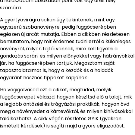
a hálószobám ablakában pont volt egy üres hely
számára.
A gyertyavirágra sokan úgy tekintenek, mint egy
egyszerű szobanövényre, pedig függőcserépben
egészen új arcát mutatja. Ebben a cikkben részletesen
bemutatom, hogy mit érdemes tudni erről a különleges
növényről, milyen fajtái vannak, mire kell figyelni a
gondozás során, és milyen előnyökkel vagy hátrányokkal
jár, ha függőcserépben tartjuk. Megosztom saját
tapasztalataimat is, hogy a kezdők és a haladók
egyaránt hasznos tippeket kapjanak.
Ha végigolvasod ezt a cikket, megtudod, melyik
függőcserepet válaszd, hogyan készítsd elő a talajt, mik
a legjobb öntözési és trágyázási praktikák, hogyan óvd
meg a növényedet a kártevőktől, és milyen kihívásokkal
találkozhatsz. A cikk végén részletes GYIK (gyakran
ismételt kérdések) is segíti majd a gyors eligazodást.