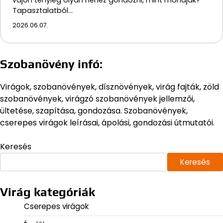
vajon tényleg olyan nehéz gondozni, mint mondják?
Tapasztalatból…
2026.06.07.
Szobanövény infó:
Virágok, szobanövények, dísznövények, virág fajták, zöld
szobanövények, virágzó szobanövények jellemzői,
ültetése, szapítása, gondozása. Szobanövények,
cserepes virágok leírásai, ápolási, gondozási útmutatói.
Keresés
Keresés
Virág kategóriák
Cserepes virágok