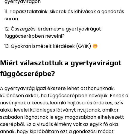
gyertyavirágon
Tapasztalataink: sikerek és kihívások a gondozás
során
Összegzés: érdemes-e gyertyavirágot
függőcserépben nevelni?
Gyakran ismételt kérdések (GYIK)
Miért választottuk a gyertyavirágot
függőcserépbe?
A gyertyavirág igazi ékszere lehet otthonunknak,
különösen akkor, ha függőcserépben neveljük. Ennek a
növénynek a kecses, leomló hajtásai és érdekes, szív
alakú levelei különleges látványt nyújtanak, amikor
szabadon lóghatnak le egy magasabban elhelyezett
cserépből. Ez a vizuális élmény volt az egyik fő oka
annak, hogy kipróbáltam ezt a gondozási módot.