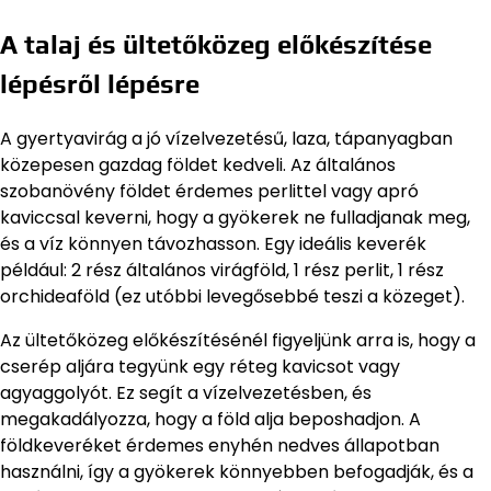
A talaj és ültetőközeg előkészítése
lépésről lépésre
A gyertyavirág a jó vízelvezetésű, laza, tápanyagban
közepesen gazdag földet kedveli. Az általános
szobanövény földet érdemes perlittel vagy apró
kaviccsal keverni, hogy a gyökerek ne fulladjanak meg,
és a víz könnyen távozhasson. Egy ideális keverék
például: 2 rész általános virágföld, 1 rész perlit, 1 rész
orchideaföld (ez utóbbi levegősebbé teszi a közeget).
Az ültetőközeg előkészítésénél figyeljünk arra is, hogy a
cserép aljára tegyünk egy réteg kavicsot vagy
agyaggolyót. Ez segít a vízelvezetésben, és
megakadályozza, hogy a föld alja beposhadjon. A
földkeveréket érdemes enyhén nedves állapotban
használni, így a gyökerek könnyebben befogadják, és a