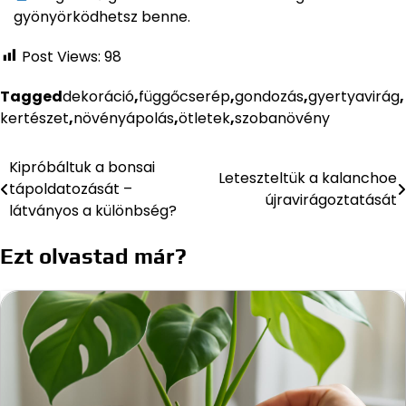
gyönyörködhetsz benne.
Post Views:
98
Tagged
dekoráció
,
függőcserép
,
gondozás
,
gyertyavirág
,
kertészet
,
növényápolás
,
ötletek
,
szobanövény
Kipróbáltuk a bonsai
Bejegyzés
Leteszteltük a kalanchoe
tápoldatozását –
újravirágoztatását
navigáció
látványos a különbség?
Ezt olvastad már?