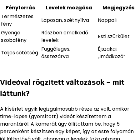
Fényforrás
Levelek mozgása
Megjegyzés
Természetes
Laposan, szétnyílva
Nappali
fény
Gyenge
Részben emelkedő
Esti szürkület
szobafény
levelek
Függőleges,
Éjszakai,
Teljes sötétség
összezárva
„imádkozó”
Videóval rögzített változások – mit
láttunk?
A kísérlet egyik legizgalmasabb része az volt, amikor
time-lapse (gyorsított) videót készítettem a
marantáról. A kamerát úgy állítottam be, hogy 5
percenként készítsen egy képet, így az este folyamán
jól láthatóvá vált, ahogyan a levelek fokozatosan