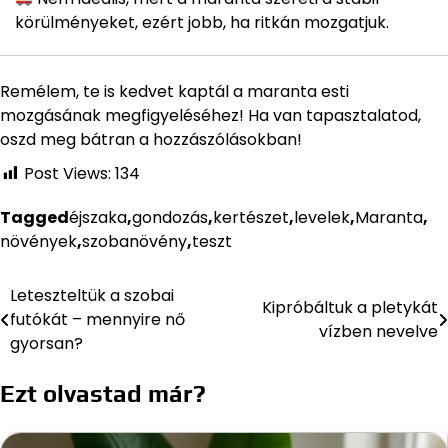
körülményeket, ezért jobb, ha ritkán mozgatjuk.
Remélem, te is kedvet kaptál a maranta esti
mozgásának megfigyeléséhez! Ha van tapasztalatod,
oszd meg bátran a hozzászólásokban!
Post Views:
134
Tagged
éjszaka
,
gondozás
,
kertészet
,
levelek
,
Maranta
,
növények
,
szobanövény
,
teszt
Leteszteltük a szobai
Bejegyzés
Kipróbáltuk a pletykát
futókát – mennyire nő
vízben nevelve
navigáció
gyorsan?
Ezt olvastad már?