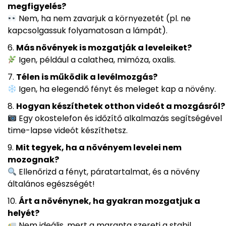
megfigyelés?
Nem, ha nem zavarjuk a környezetét (pl. ne
kapcsolgassuk folyamatosan a lámpát).
Más növények is mozgatják a leveleiket?
Igen, például a calathea, mimóza, oxalis.
Télen is működik a levélmozgás?
Igen, ha elegendő fényt és meleget kap a növény.
Hogyan készíthetek otthon videót a mozgásról?
Egy okostelefon és időzítő alkalmazás segítségével
time-lapse videót készíthetsz.
Mit tegyek, ha a növényem levelei nem
mozognak?
Ellenőrizd a fényt, páratartalmat, és a növény
általános egészségét!
Árt a növénynek, ha gyakran mozgatjuk a
helyét?
Nem ideális, mert a maranta szereti a stabil