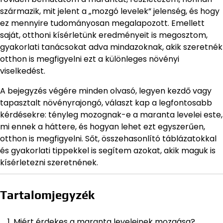
származik, mit jelent a „mozgó levelek” jelenség, és hogy
ez mennyire tudományosan megalapozott. Emellett
saját, otthoni kísérletünk eredményeit is megosztom,
gyakorlati tanácsokat adva mindazoknak, akik szeretnék
otthon is megfigyelni ezt a különleges növényi
viselkedést.
A bejegyzés végére minden olvasó, legyen kezdő vagy
tapasztalt növényrajongó, választ kap a legfontosabb
kérdésekre: tényleg mozognak-e a maranta levelei este,
mi ennek a háttere, és hogyan lehet ezt egyszerűen,
otthon is megfigyelni. Sőt, összehasonlító táblázatokkal
és gyakorlati tippekkel is segítem azokat, akik maguk is
kísérletezni szeretnének.
Tartalomjegyzék
Miért érdekes a maranta leveleinek mozgása?