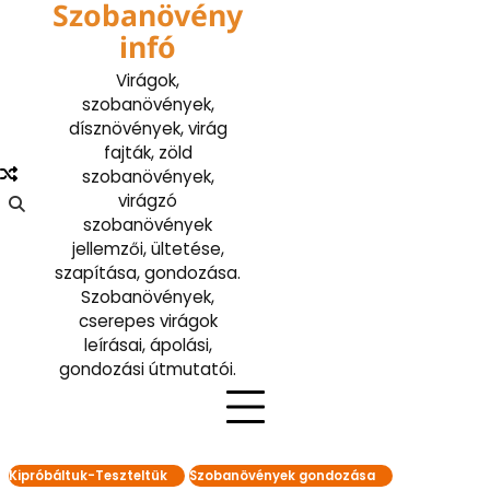
Szobanövény
Skip
to
infó
content
Virágok,
szobanövények,
dísznövények, virág
fajták, zöld
szobanövények,
virágzó
szobanövények
jellemzői, ültetése,
szapítása, gondozása.
Szobanövények,
cserepes virágok
leírásai, ápolási,
gondozási útmutatói.
Kipróbáltuk-Teszteltük
Szobanövények gondozása