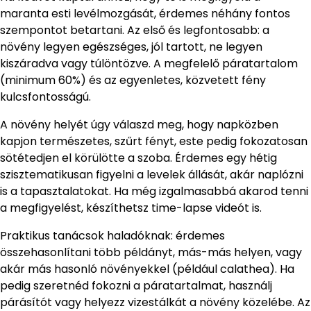
maranta esti levélmozgását, érdemes néhány fontos
szempontot betartani. Az első és legfontosabb: a
növény legyen egészséges, jól tartott, ne legyen
kiszáradva vagy túlöntözve. A megfelelő páratartalom
(minimum 60%) és az egyenletes, közvetett fény
kulcsfontosságú.
A növény helyét úgy válaszd meg, hogy napközben
kapjon természetes, szűrt fényt, este pedig fokozatosan
sötétedjen el körülötte a szoba. Érdemes egy hétig
szisztematikusan figyelni a levelek állását, akár naplózni
is a tapasztalatokat. Ha még izgalmasabbá akarod tenni
a megfigyelést, készíthetsz time-lapse videót is.
Praktikus tanácsok haladóknak: érdemes
összehasonlítani több példányt, más-más helyen, vagy
akár más hasonló növényekkel (például calathea). Ha
pedig szeretnéd fokozni a páratartalmat, használj
párásítót vagy helyezz vizestálkát a növény közelébe. Az