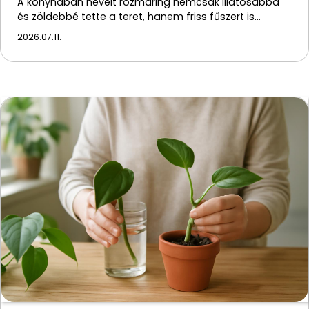
A konyhában nevelt rozmaring nemcsak illatosabbá
és zöldebbé tette a teret, hanem friss fűszert is…
2026.07.11.