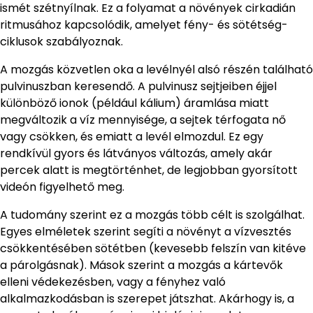
ismét szétnyílnak. Ez a folyamat a növények cirkadián
ritmusához kapcsolódik, amelyet fény- és sötétség-
ciklusok szabályoznak.
A mozgás közvetlen oka a levélnyél alsó részén található
pulvinuszban keresendő. A pulvinusz sejtjeiben éjjel
különböző ionok (például kálium) áramlása miatt
megváltozik a víz mennyisége, a sejtek térfogata nő
vagy csökken, és emiatt a levél elmozdul. Ez egy
rendkívül gyors és látványos változás, amely akár
percek alatt is megtörténhet, de legjobban gyorsított
videón figyelhető meg.
A tudomány szerint ez a mozgás több célt is szolgálhat.
Egyes elméletek szerint segíti a növényt a vízvesztés
csökkentésében sötétben (kevesebb felszín van kitéve
a párolgásnak). Mások szerint a mozgás a kártevők
elleni védekezésben, vagy a fényhez való
alkalmazkodásban is szerepet játszhat. Akárhogy is, a