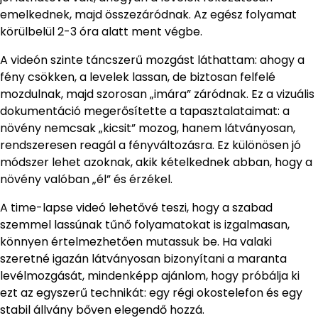
emelkednek, majd összezáródnak. Az egész folyamat
körülbelül 2-3 óra alatt ment végbe.
A videón szinte táncszerű mozgást láthattam: ahogy a
fény csökken, a levelek lassan, de biztosan felfelé
mozdulnak, majd szorosan „imára” záródnak. Ez a vizuális
dokumentáció megerősítette a tapasztalataimat: a
növény nemcsak „kicsit” mozog, hanem látványosan,
rendszeresen reagál a fényváltozásra. Ez különösen jó
módszer lehet azoknak, akik kételkednek abban, hogy a
növény valóban „él” és érzékel.
A time-lapse videó lehetővé teszi, hogy a szabad
szemmel lassúnak tűnő folyamatokat is izgalmasan,
könnyen értelmezhetően mutassuk be. Ha valaki
szeretné igazán látványosan bizonyítani a maranta
levélmozgását, mindenképp ajánlom, hogy próbálja ki
ezt az egyszerű technikát: egy régi okostelefon és egy
stabil állvány bőven elegendő hozzá.