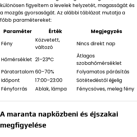
különösen figyeltem a levelek helyzetét, magasságát és
a mozgás gyorsaságát. Az alábbi táblázat mutatja a
főbb paramétereket:
Paraméter
Érték
Megjegyzés
Közvetett,
Fény
Nincs direkt nap
változó
Átlagos
Hőmérséklet
21–23°C
szobahőmérséklet
Páratartalom
60–70%
Folyamatos párásítás
Időpont
17:00–23:00
Sötétedéstől éjjelig
Fényforrás
Ablak, lámpa
Fénycsöves, meleg fény
A maranta napközbeni és éjszakai
megfigyelése