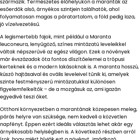
származik. Természetes élőhelyükön a maranták az
esőerdők alsó, árnyékos szintjein találhatók, ahol
folyamatosan magas a páratartalom, a föld pedig laza,
jó vízelvezetésű.
A legismertebb fajok, mint például a Maranta
leuconeura, lenyűgöző, színes mintázatú leveleikkel
váltak népszerűvé az egész világon. Ezek a növények
már évszázadok óta fontos díszítőelemei a trópusi
kerteknek és a modern lakásoknak is. A maranta hosszú,
kúszó hajtásaival és ovális leveleivel tűnik ki, amelyek
szinte festményszerű mintázatukkal különösen
figyelemfelkeltők – de a mozgásuk az, ami igazán
egyedivé teszi őket.
Otthoni környezetben a marantának közepesen meleg,
párás helyre van szüksége, nem kedveli a közvetlen
napfényt. Éppen ezért ideális választás lehet akár egy
árnyékosabb helyiségben is. A következő részben arról
írok, hogy miért hívják ezt a növényt „imádkozó