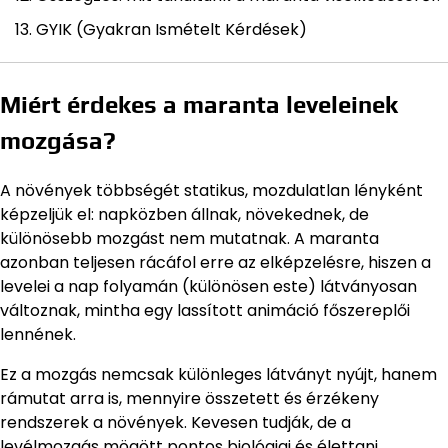
GYIK (Gyakran Ismételt Kérdések)
Miért érdekes a maranta leveleinek
mozgása?
A növények többségét statikus, mozdulatlan lényként
képzeljük el: napközben állnak, növekednek, de
különösebb mozgást nem mutatnak. A maranta
azonban teljesen rácáfol erre az elképzelésre, hiszen a
levelei a nap folyamán (különösen este) látványosan
változnak, mintha egy lassított animáció főszereplői
lennének.
Ez a mozgás nemcsak különleges látványt nyújt, hanem
rámutat arra is, mennyire összetett és érzékeny
rendszerek a növények. Kevesen tudják, de a
levélmozgás mögött pontos biológiai és élettani