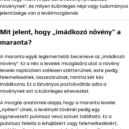
növénynek”, és milyen különleges népi vagy tudományos
jelentősége van a levélmozgásnak.
Mit jelent, hogy „imádkozó növény” a
maranta?
A maranta egyik legismertebb beceneve az „imádkozó
növény”. Ez a név a levelek mozgására utal: a növény
levelei napközben szélesen szétterülnek, este pedig
felemelkednek, összezárulnak, mintha két kéz
imádkozna. Ez a látványos pozícióváltás adta a
növénynek ezt a különleges elnevezést.
A mozgás anatómiai alapja, hogy a maranta levelei
„nyélen” ülnek, a levélnyél tövénél pedig egy
úgynevezett pulvinusz nevű szövet található. Ez a
pulvinusz felelős a lehajlásért vagy felemelkedésért,