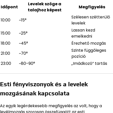
Levelek szöge a
Időpont
Megfigyelés
talajhoz képest
Szélesen szétterülő
10:00
~15°
levelek
Lassan kezd
15:00
~25°
emelkedni
18:00
~45°
Érezhető mozgás
Szinte függőleges
21:00
~70°
pozíció
23:00
~80–90°
„Imádkozó” tartás
Esti fényviszonyok és a levelek
mozgásának kapcsolata
Az egyik legérdekesebb megfigyelés az volt, hogy a
levélmozgás szorosan összefüggött az esti