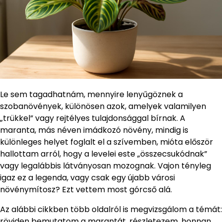
Le sem tagadhatnám, mennyire lenyűgöznek a
szobanövények, különösen azok, amelyek valamilyen
„trükkel” vagy rejtélyes tulajdonsággal bírnak. A
maranta, más néven imádkozó növény, mindig is
különleges helyet foglalt el a szívemben, mióta először
hallottam arról, hogy a levelei este „összecsukódnak”
vagy legalábbis látványosan mozognak. Vajon tényleg
igaz ez a legenda, vagy csak egy újabb városi
növénymítosz? Ezt vettem most górcső alá.
Az alábbi cikkben több oldalról is megvizsgálom a témát:
röviden bemutatom a marantát, részletezem, honnan