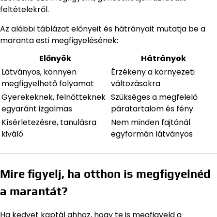
feltételekről.
Az alábbi táblázat előnyeit és hátrányait mutatja be a
maranta esti megfigyelésének:
Előnyök
Hátrányok
Látványos, könnyen
Érzékeny a környezeti
megfigyelhető folyamat
változásokra
Gyerekeknek, felnőtteknek
Szükséges a megfelelő
egyaránt izgalmas
páratartalom és fény
Kísérletezésre, tanulásra
Nem minden fajtánál
kiváló
egyformán látványos
Mire figyelj, ha otthon is megfigyelnéd
a marantát?
Ha kedvet kaptál ahhoz, hogy te is megfigyeld a