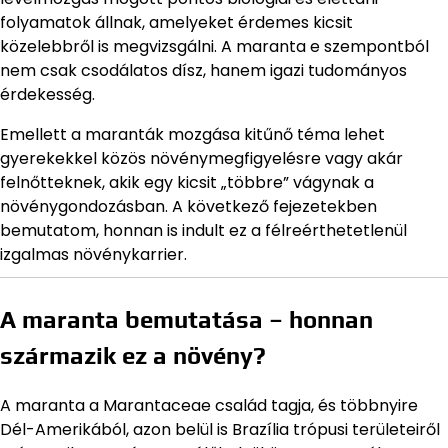
folyamatok állnak, amelyeket érdemes kicsit
közelebbről is megvizsgálni. A maranta e szempontból
nem csak csodálatos dísz, hanem igazi tudományos
érdekesség.
Emellett a maranták mozgása kitűnő téma lehet
gyerekekkel közös növénymegfigyelésre vagy akár
felnőtteknek, akik egy kicsit „többre” vágynak a
növénygondozásban. A következő fejezetekben
bemutatom, honnan is indult ez a félreérthetetlenül
izgalmas növénykarrier.
A maranta bemutatása – honnan
származik ez a növény?
A maranta a Marantaceae család tagja, és többnyire
Dél-Amerikából, azon belül is Brazília trópusi területeiről