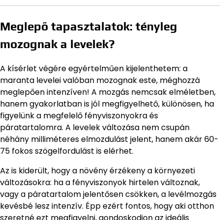
Meglepő tapasztalatok: tényleg
mozognak a levelek?
A kísérlet végére egyértelműen kijelenthetem: a
maranta levelei valóban mozognak este, méghozzá
meglepően intenzíven! A mozgás nemcsak elméletben,
hanem gyakorlatban is jól megfigyelhető, különösen, ha
figyelünk a megfelelő fényviszonyokra és
páratartalomra. A levelek változása nem csupán
néhány milliméteres elmozdulást jelent, hanem akár 60-
75 fokos szögelfordulást is elérhet.
Az is kiderült, hogy a növény érzékeny a környezeti
változásokra: ha a fényviszonyok hirtelen változnak,
vagy a páratartalom jelentősen csökken, a levélmozgás
kevésbé lesz intenzív. Épp ezért fontos, hogy aki otthon
szeretné ezt megfigyelni, gondoskodjon az ideális