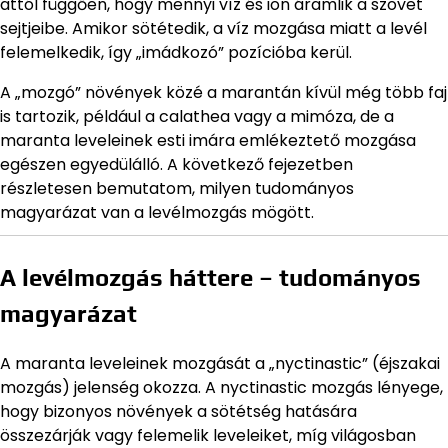
attól függően, hogy mennyi víz és ion áramlik a szövet
sejtjeibe. Amikor sötétedik, a víz mozgása miatt a levél
felemelkedik, így „imádkozó” pozícióba kerül.
A „mozgó” növények közé a marantán kívül még több faj
is tartozik, például a calathea vagy a mimóza, de a
maranta leveleinek esti imára emlékeztető mozgása
egészen egyedülálló. A következő fejezetben
részletesen bemutatom, milyen tudományos
magyarázat van a levélmozgás mögött.
A levélmozgás háttere – tudományos
magyarázat
A maranta leveleinek mozgását a „nyctinastic” (éjszakai
mozgás) jelenség okozza. A nyctinastic mozgás lényege,
hogy bizonyos növények a sötétség hatására
összezárják vagy felemelik leveleiket, míg világosban