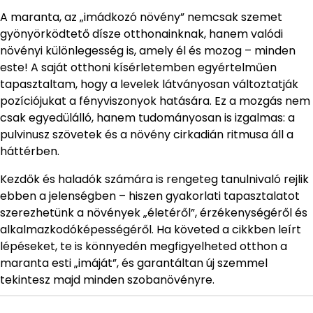
A maranta, az „imádkozó növény” nemcsak szemet
gyönyörködtető dísze otthonainknak, hanem valódi
növényi különlegesség is, amely él és mozog – minden
este! A saját otthoni kísérletemben egyértelműen
tapasztaltam, hogy a levelek látványosan változtatják
pozíciójukat a fényviszonyok hatására. Ez a mozgás nem
csak egyedülálló, hanem tudományosan is izgalmas: a
pulvinusz szövetek és a növény cirkadián ritmusa áll a
háttérben.
Kezdők és haladók számára is rengeteg tanulnivaló rejlik
ebben a jelenségben – hiszen gyakorlati tapasztalatot
szerezhetünk a növények „életéről”, érzékenységéről és
alkalmazkodóképességéről. Ha követed a cikkben leírt
lépéseket, te is könnyedén megfigyelheted otthon a
maranta esti „imáját”, és garantáltan új szemmel
tekintesz majd minden szobanövényre.