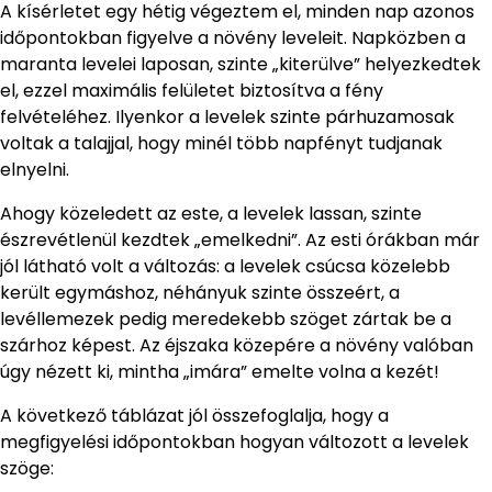
A kísérletet egy hétig végeztem el, minden nap azonos
időpontokban figyelve a növény leveleit. Napközben a
maranta levelei laposan, szinte „kiterülve” helyezkedtek
el, ezzel maximális felületet biztosítva a fény
felvételéhez. Ilyenkor a levelek szinte párhuzamosak
voltak a talajjal, hogy minél több napfényt tudjanak
elnyelni.
Ahogy közeledett az este, a levelek lassan, szinte
észrevétlenül kezdtek „emelkedni”. Az esti órákban már
jól látható volt a változás: a levelek csúcsa közelebb
került egymáshoz, néhányuk szinte összeért, a
levéllemezek pedig meredekebb szöget zártak be a
szárhoz képest. Az éjszaka közepére a növény valóban
úgy nézett ki, mintha „imára” emelte volna a kezét!
A következő táblázat jól összefoglalja, hogy a
megfigyelési időpontokban hogyan változott a levelek
szöge: