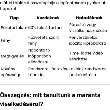
alábbi táblázat összefoglalja a legfontosabb gyakorlati
tippeket:
Tipp
Kezdőknek
Haladóknak
Párásító vagy
Páratartalom
60% felett tartani
víztálka használata
Közvetett, szűrt
Fényérzékelős
Fény
fény
időzítő kipróbálása
Naponta fix
Time-lapse videó
Megfigyelés
időpontban
készítése
ellenőrizni
Növény
Rendszeres öntözés,
Levelek rendszeres
egészsége
tápoldat
portalanítása
Összegzés: mit tanultunk a maranta
viselkedéséről?