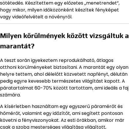
sötétedés. Készítettem egy előzetes „menetrendet”,
hogy mikor, milyen időközönként készítek fényképet
vagy videófelvételt a növényről.
Milyen körülmények között vizsgáltuk a
marantát?
A teszt során igyekeztem reprodukálható, átlagos
otthoni körülményeket biztosítani. A marantát egy olyan
helyre tettem, ahol délelőtt közvetett napfényt, délután
pedig egyre kevesebb természetes világítást kapott. A
páratartalmat 60-70% között tartottam, ami ideális a faj
számára.
A kísérletben használtam egy egyszerű páramérőt és
hőmérőt, valamint egy időzítőt, ami segített pontosan
követni a fényviszonyokat. Az esti órákban, amikor már
csak a szoba mesterséges világítása világított,