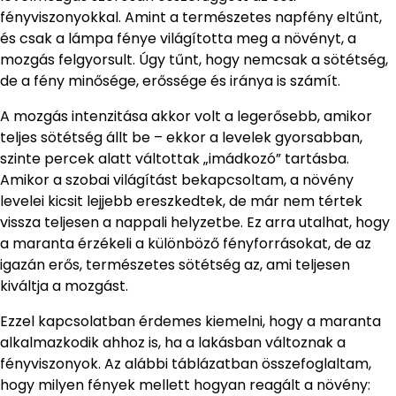
fényviszonyokkal. Amint a természetes napfény eltűnt,
és csak a lámpa fénye világította meg a növényt, a
mozgás felgyorsult. Úgy tűnt, hogy nemcsak a sötétség,
de a fény minősége, erőssége és iránya is számít.
A mozgás intenzitása akkor volt a legerősebb, amikor
teljes sötétség állt be – ekkor a levelek gyorsabban,
szinte percek alatt váltottak „imádkozó” tartásba.
Amikor a szobai világítást bekapcsoltam, a növény
levelei kicsit lejjebb ereszkedtek, de már nem tértek
vissza teljesen a nappali helyzetbe. Ez arra utalhat, hogy
a maranta érzékeli a különböző fényforrásokat, de az
igazán erős, természetes sötétség az, ami teljesen
kiváltja a mozgást.
Ezzel kapcsolatban érdemes kiemelni, hogy a maranta
alkalmazkodik ahhoz is, ha a lakásban változnak a
fényviszonyok. Az alábbi táblázatban összefoglaltam,
hogy milyen fények mellett hogyan reagált a növény: