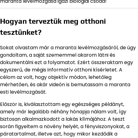
maranta levélmozgása igazi biológiai csoda!
Hogyan terveztük meg otthoni
tesztünket?
Sokat olvastam már a maranta levélmozgásáról, de úgy
gondoltam, a saját szememmel akarom látni és
dokumentálni ezt a folyamatot. Ezért összeraktam egy
egyszerű, de mégis informatív otthoni kísérletet. A
célom az volt, hogy objektív módon, lehetőleg
mérhetően, és akár videón is bemutassam a maranta
esti levélmozgását.
Először is, kiválasztottam egy egészséges példányt,
amely már legalább néhány hónapja nálam volt, így
biztosan alkalmazkodott a lakás klímájához. A teszt
során figyeltem a növény helyét, a fényviszonyokat, a
páratartalmat, illetve azt, hogy mikor kezdődik a