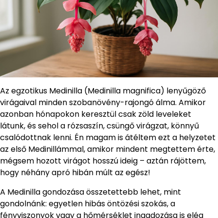
Az egzotikus Medinilla (Medinilla magnifica) lenyűgöző
virágaival minden szobanövény-rajongó álma. Amikor
azonban hónapokon keresztül csak zöld leveleket
látunk, és sehol a rózsaszín, csüngő virágzat, könnyű
csalódottnak lenni. Én magam is átéltem ezt a helyzetet
az első Medinillámmal, amikor mindent megtettem érte,
mégsem hozott virágot hosszú ideig – aztán rájöttem,
hogy néhány apró hibán múlt az egész!
A Medinilla gondozása összetettebb lehet, mint
gondolnánk: egyetlen hibás öntözési szokás, a
fényviszonyok vagy a hőmérséklet ingadozása is elég