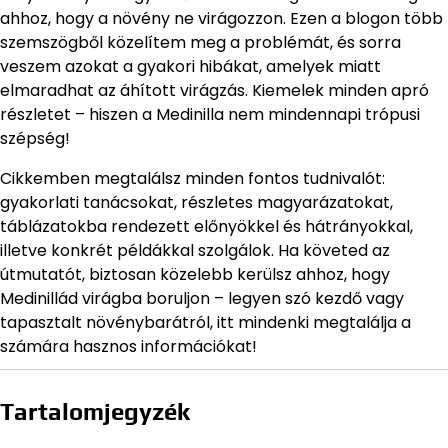
ahhoz, hogy a növény ne virágozzon. Ezen a blogon több
szemszögből közelítem meg a problémát, és sorra
veszem azokat a gyakori hibákat, amelyek miatt
elmaradhat az áhított virágzás. Kiemelek minden apró
részletet – hiszen a Medinilla nem mindennapi trópusi
szépség!
Cikkemben megtalálsz minden fontos tudnivalót:
gyakorlati tanácsokat, részletes magyarázatokat,
táblázatokba rendezett előnyökkel és hátrányokkal,
illetve konkrét példákkal szolgálok. Ha követed az
útmutatót, biztosan közelebb kerülsz ahhoz, hogy
Medinillád virágba boruljon – legyen szó kezdő vagy
tapasztalt növénybarátról, itt mindenki megtalálja a
számára hasznos információkat!
Tartalomjegyzék