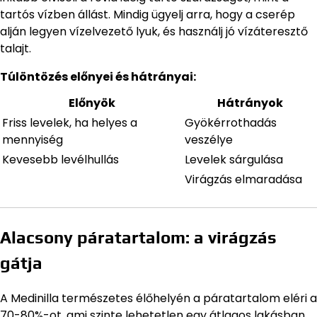
tartós vízben állást. Mindig ügyelj arra, hogy a cserép
alján legyen vízelvezető lyuk, és használj jó vízáteresztő
talajt.
Túlöntözés előnyei és hátrányai:
Előnyök
Hátrányok
Friss levelek, ha helyes a
Gyökérrothadás
mennyiség
veszélye
Kevesebb levélhullás
Levelek sárgulása
Virágzás elmaradása
Alacsony páratartalom: a virágzás
gátja
A Medinilla természetes élőhelyén a páratartalom eléri a
70-80%-ot, ami szinte lehetetlen egy átlagos lakásban,