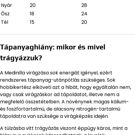
Nyár
20
28
Ősz
18
24
Tél
15
20
Tápanyaghiány: mikor és mivel
trágyázzuk?
A Medinilla virágzása sok energiát igényel, ezért
rendszeres tápanyag-utánpótlás szükséges. Sok
hobbikertész elköveti azt a hibát, hogy egyáltalán nem,
vagy csak virágzáskor ad tápoldatot, illetve nem a
megfelelő összetételben. A növénynek magas kálium-
és foszfortartalmú, de alacsony nitrogén-tartalmú
tápoldatra van szüksége a virágképzés idején.
A túlzásba vitt trágyázás viszont éppúgy káros, mint a