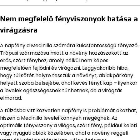
Nem megfelelő fényviszonyok hatása a
virágzásra
A napfény a Medinilla számára kulcsfontosságú tényező.
Trópusi származása miatt a növény hozzászokott az
erős, szórt fényhez, amely nélkül nem képes
megfelelően fejlődni és virágozni. Leggyakoribb hiba,
hogy túl sötét helyre tesszük a növényt, ablakpárkány
helyett szoba belsejébe, ahol kevés fényt kap – ilyenkor
a levelek egészségesnek tűnhetnek, de a virágzás
elmarad.
A túlzásba vitt közvetlen napfény is problémát okozhat,
hiszen a Medinilla levelei könnyen megégnek. Az
optimális fényviszony a világos, szórt fény, például keleti
vagy nyugati ablak közelében, ahol a növény reggeli