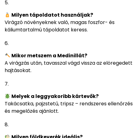
Milyen tápoldatot használjak?
Virágzó növényeknek való, magas foszfor- és
káliumtartalmú tápoldatot keress.
Mikor metszem a Medinillát?
A virágzás után, tavasszal vágd vissza az elöregedett
hajtásokat.
Melyek a leggyakoribb kártevők?
Takácsatka, pajzstetű, tripsz – rendszeres ellenőrzés
és megelőzés ajánlott.
Milyen földkeverék ideális?