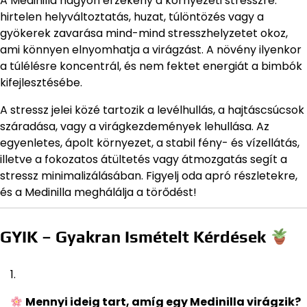
A Medinilla nagyon érzékeny a környezeti stresszre:
hirtelen helyváltoztatás, huzat, túlöntözés vagy a
gyökerek zavarása mind-mind stresszhelyzetet okoz,
ami könnyen elnyomhatja a virágzást. A növény ilyenkor
a túlélésre koncentrál, és nem fektet energiát a bimbók
kifejlesztésébe.
A stressz jelei közé tartozik a levélhullás, a hajtáscsúcsok
száradása, vagy a virágkezdemények lehullása. Az
egyenletes, ápolt környezet, a stabil fény- és vízellátás,
illetve a fokozatos átültetés vagy átmozgatás segít a
stressz minimalizálásában. Figyelj oda apró részletekre,
és a Medinilla meghálálja a törődést!
GYIK – Gyakran Ismételt Kérdések
Mennyi ideig tart, amíg egy Medinilla virágzik?