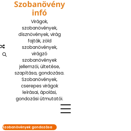
Szobanövény
Skip
to
infó
content
Virágok,
szobanövények,
dísznövények, virág
fajták, zöld
szobanövények,
virágzó
szobanövények
jellemzői, ültetése,
szapítása, gondozása.
Szobanövények,
cserepes virágok
leírásai, ápolási,
gondozási útmutatói.
Szobanövények gondozása