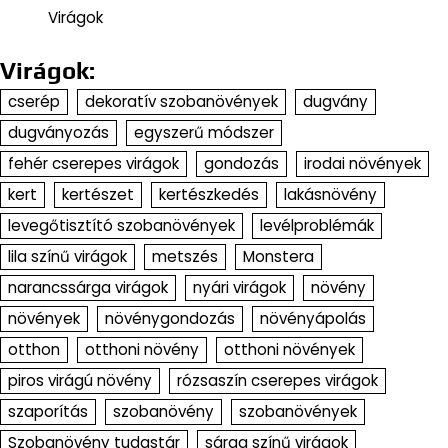
Virágok
Virágok:
cserép
dekoratív szobanövények
dugvány
dugványozás
egyszerű módszer
fehér cserepes virágok
gondozás
irodai növények
kert
kertészet
kertészkedés
lakásnövény
levegőtisztító szobanövények
levélproblémák
lila színű virágok
metszés
Monstera
narancssárga virágok
nyári virágok
növény
növények
növénygondozás
növényápolás
otthon
otthoni növény
otthoni növények
piros virágú növény
rózsaszín cserepes virágok
szaporítás
szobanövény
szobanövények
Szobanövény tudastár
sárga színű virágok