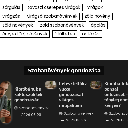
sárgulás
tavaszi cserepes virágok
virágok
virágzás
virágzó szobanövények
zöld növény
zöld növények
zöld szobanövények
ápolás
árnyéktűrő növények
átültetés
öntözés
Szobanövények gondozása
Leteszteltük a
Kipróbáltuk
Kipróbáltuk a
yucca
bonsai
kaktuszok téli
gondozását
öntözését –
gondozását
világos
tényleg enn
nappaliban
kényes?
Szobanövények
Szobanövények
Szobanöv
2026.06.26.
2026.06.26.
2026.06.