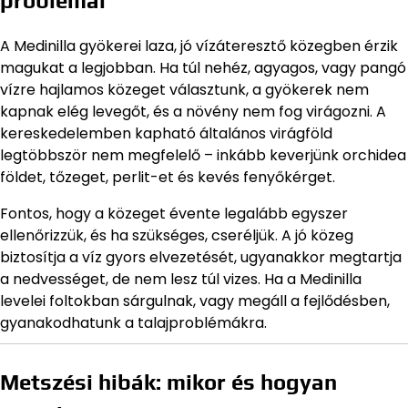
problémái
A Medinilla gyökerei laza, jó vízáteresztő közegben érzik
magukat a legjobban. Ha túl nehéz, agyagos, vagy pangó
vízre hajlamos közeget választunk, a gyökerek nem
kapnak elég levegőt, és a növény nem fog virágozni. A
kereskedelemben kapható általános virágföld
legtöbbször nem megfelelő – inkább keverjünk orchidea
földet, tőzeget, perlit-et és kevés fenyőkérget.
Fontos, hogy a közeget évente legalább egyszer
ellenőrizzük, és ha szükséges, cseréljük. A jó közeg
biztosítja a víz gyors elvezetését, ugyanakkor megtartja
a nedvességet, de nem lesz túl vizes. Ha a Medinilla
levelei foltokban sárgulnak, vagy megáll a fejlődésben,
gyanakodhatunk a talajproblémákra.
Metszési hibák: mikor és hogyan