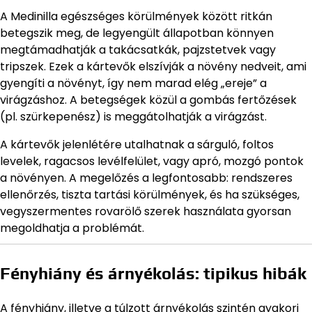
A Medinilla egészséges körülmények között ritkán
betegszik meg, de legyengült állapotban könnyen
megtámadhatják a takácsatkák, pajzstetvek vagy
tripszek. Ezek a kártevők elszívják a növény nedveit, ami
gyengíti a növényt, így nem marad elég „ereje” a
virágzáshoz. A betegségek közül a gombás fertőzések
(pl. szürkepenész) is meggátolhatják a virágzást.
A kártevők jelenlétére utalhatnak a sárguló, foltos
levelek, ragacsos levélfelület, vagy apró, mozgó pontok
a növényen. A megelőzés a legfontosabb: rendszeres
ellenőrzés, tiszta tartási körülmények, és ha szükséges,
vegyszermentes rovarölő szerek használata gyorsan
megoldhatja a problémát.
Fényhiány és árnyékolás: tipikus hibák
A fényhiány, illetve a túlzott árnyékolás szintén gyakori