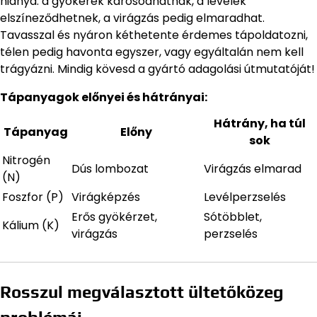
hiánya: a gyökerek károsodhatnak, a levelek
elszíneződhetnek, a virágzás pedig elmaradhat.
Tavasszal és nyáron kéthetente érdemes tápoldatozni,
télen pedig havonta egyszer, vagy egyáltalán nem kell
trágyázni. Mindig kövesd a gyártó adagolási útmutatóját!
Tápanyagok előnyei és hátrányai:
Hátrány, ha túl
Tápanyag
Előny
sok
Nitrogén
Dús lombozat
Virágzás elmarad
(N)
Foszfor (P)
Virágképzés
Levélperzselés
Erős gyökérzet,
Sótöbblet,
Kálium (K)
virágzás
perzselés
Rosszul megválasztott ültetőközeg