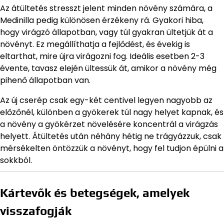
Az átültetés stresszt jelent minden növény számára, a
Medinilla pedig különösen érzékeny rá. Gyakori hiba,
hogy virágzó állapotban, vagy túl gyakran ültetjük át a
növényt. Ez megállíthatja a fejlődést, és évekig is
eltarthat, mire újra virágozni fog. Ideális esetben 2-3
évente, tavasz elején ültessük át, amikor a növény még
pihenő állapotban van.
Az új cserép csak egy-két centivel legyen nagyobb az
előzőnél, különben a gyökerek túl nagy helyet kapnak, és
a növény a gyökérzet növelésére koncentrál a virágzás
helyett. Átültetés után néhány hétig ne trágyázzuk, csak
mérsékelten öntözzük a növényt, hogy fel tudjon épülni a
sokkból.
Kártevők és betegségek, amelyek
visszafogják