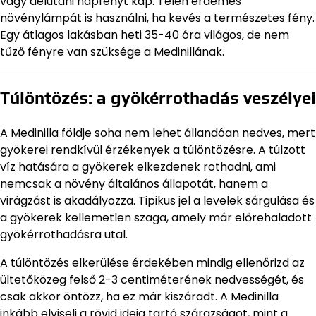
vagy délutáni napfényt kap. Télen érdemes
növénylámpát is használni, ha kevés a természetes fény.
Egy átlagos lakásban heti 35-40 óra világos, de nem
tűző fényre van szüksége a Medinillának.
Túlöntözés: a gyökérrothadás veszélyei
A Medinilla földje soha nem lehet állandóan nedves, mert
gyökerei rendkívül érzékenyek a túlöntözésre. A túlzott
víz hatására a gyökerek elkezdenek rothadni, ami
nemcsak a növény általános állapotát, hanem a
virágzást is akadályozza. Tipikus jel a levelek sárgulása és
a gyökerek kellemetlen szaga, amely már előrehaladott
gyökérrothadásra utal.
A túlöntözés elkerülése érdekében mindig ellenőrizd az
ültetőközeg felső 2-3 centiméterének nedvességét, és
csak akkor öntözz, ha ez már kiszáradt. A Medinilla
inkább elviseli a rövid ideig tartó szárazságot, mint a