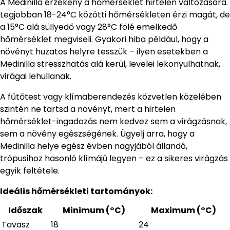
A Medinilla érzékeny a hőmérséklet hirtelen változására.
Legjobban 18-24°C közötti hőmérsékleten érzi magát, de
a 15°C alá süllyedő vagy 28°C fölé emelkedő
hőmérséklet megviseli. Gyakori hiba például, hogy a
növényt huzatos helyre tesszük – ilyen esetekben a
Medinilla stresszhatás alá kerül, levelei lekonyulhatnak,
virágai lehullanak.
A fűtőtest vagy klímaberendezés közvetlen közelében
szintén ne tartsd a növényt, mert a hirtelen
hőmérséklet-ingadozás nem kedvez sem a virágzásnak,
sem a növény egészségének. Ügyelj arra, hogy a
Medinilla helye egész évben nagyjából állandó,
trópusihoz hasonló klímájú legyen – ez a sikeres virágzás
egyik feltétele.
Ideális hőmérsékleti tartományok:
Időszak
Minimum (°C)
Maximum (°C)
Tavasz
18
24