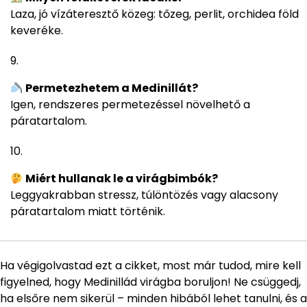
Laza, jó vízáteresztő közeg: tőzeg, perlit, orchidea föld
keveréke.
Permetezhetem a Medinillát?
Igen, rendszeres permetezéssel növelhető a
páratartalom.
Miért hullanak le a virágbimbók?
Leggyakrabban stressz, túlöntözés vagy alacsony
páratartalom miatt történik.
Ha végigolvastad ezt a cikket, most már tudod, mire kell
figyelned, hogy Medinillád virágba boruljon! Ne csüggedj,
ha elsőre nem sikerül – minden hibából lehet tanulni, és a