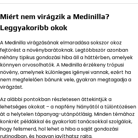
Miért nem virágzik a Medinilla?
Leggyakoribb okok
A Medinilla virágzásának elmaradása sokszor okoz
fejtörést a növénybarátoknak. Legtöbbször azonban
néhány tipikus gondozási hiba áll a háttérben, amelyek
könnyen orvosolhatók. A Medinilla érzékeny trópusi
növény, amelynek különleges igényei vannak, ezért ha
nem megfelelően bánunk vele, gyakran megtagadja a
virágzást.
Az alábbi pontokban részletesen áttekintjük a
lehetséges okokat – a napfény hiányától a túlöntözésen
át a helytelen tápanyag-utánpótlásig. Minden témához
konkrét példákkal és gyakorlati tanácsokkal szolgálok,
hogy felismerd, hol lehet a hiba a saját gondozási
rutinodban, és hogyan javíthatsz rajta.