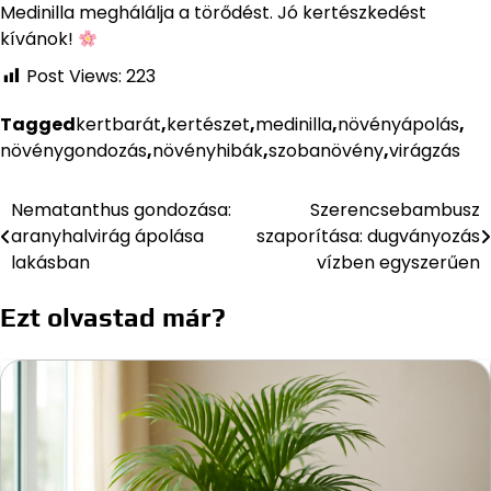
Medinilla meghálálja a törődést. Jó kertészkedést
kívánok!
Post Views:
223
Tagged
kertbarát
,
kertészet
,
medinilla
,
növényápolás
,
növénygondozás
,
növényhibák
,
szobanövény
,
virágzás
Nematanthus gondozása:
Szerencsebambusz
Bejegyzés
aranyhalvirág ápolása
szaporítása: dugványozás
navigáció
lakásban
vízben egyszerűen
Ezt olvastad már?