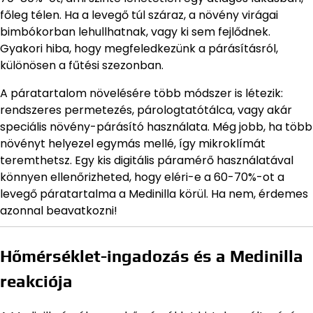
főleg télen. Ha a levegő túl száraz, a növény virágai
bimbókorban lehullhatnak, vagy ki sem fejlődnek.
Gyakori hiba, hogy megfeledkezünk a párásításról,
különösen a fűtési szezonban.
A páratartalom növelésére több módszer is létezik:
rendszeres permetezés, párologtatótálca, vagy akár
speciális növény-párásító használata. Még jobb, ha több
növényt helyezel egymás mellé, így mikroklímát
teremthetsz. Egy kis digitális páramérő használatával
könnyen ellenőrizheted, hogy eléri-e a 60-70%-ot a
levegő páratartalma a Medinilla körül. Ha nem, érdemes
azonnal beavatkozni!
Hőmérséklet-ingadozás és a Medinilla
reakciója