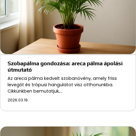
Szobapálma gondozása: areca pálma ápolási
útmutató
Az areca pálma kedvelt szobanövény, amely friss
levegőt és trópusi hangulatot visz otthonunkba.
Cikkünkben bemutatjuk,…
2026.03.19.