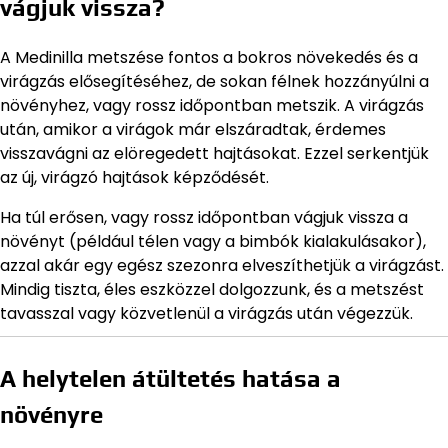
vágjuk vissza?
A Medinilla metszése fontos a bokros növekedés és a
virágzás elősegítéséhez, de sokan félnek hozzányúlni a
növényhez, vagy rossz időpontban metszik. A virágzás
után, amikor a virágok már elszáradtak, érdemes
visszavágni az elöregedett hajtásokat. Ezzel serkentjük
az új, virágzó hajtások képződését.
Ha túl erősen, vagy rossz időpontban vágjuk vissza a
növényt (például télen vagy a bimbók kialakulásakor),
azzal akár egy egész szezonra elveszíthetjük a virágzást.
Mindig tiszta, éles eszközzel dolgozzunk, és a metszést
tavasszal vagy közvetlenül a virágzás után végezzük.
A helytelen átültetés hatása a
növényre