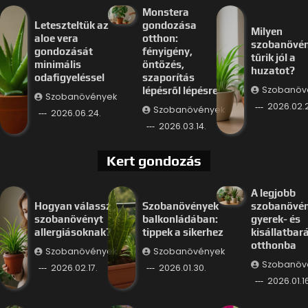
Monstera
Leteszteltük az
gondozása
Milyen
aloe vera
otthon:
szobanövé
gondozását
fényigény,
tűrik jól a
minimális
öntözés,
huzatot?
odafigyeléssel
szaporítás
Szobanöv
lépésről lépésre
Szobanövények
2026.02.
Szobanövények
2026.06.24.
2026.03.14.
Kert gondozás
A legjobb
Hogyan válassz
Szobanövények
szobanövé
szobanövényt
balkonládában:
gyerek- és
allergiásoknak?
tippek a sikerhez
kisállatbar
otthonba
Szobanövények
Szobanövények
Szobanöv
2026.02.17.
2026.01.30.
2026.01.16