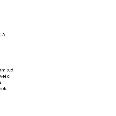
. A
nem tud
vel a
a
nek.