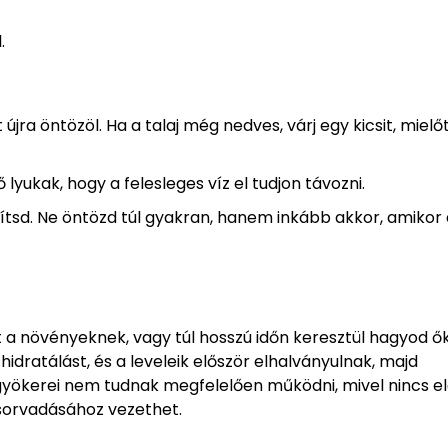
.
újra öntözöl. Ha a talaj még nedves, várj egy kicsit, mielőt
 lyukak, hogy a felesleges víz el tudjon távozni.
tsd. Ne öntözd túl gyakran, hanem inkább akkor, amikor a
t a növényeknek, vagy túl hosszú időn keresztül hagyod ők
idratálást, és a leveleik először elhalványulnak, majd
k gyökerei nem tudnak megfelelően működni, mivel nincs 
lsorvadásához vezethet.