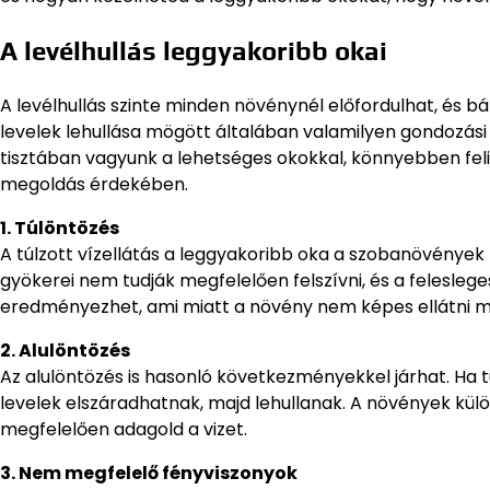
A levélhullás leggyakoribb okai
A levélhullás szinte minden növénynél előfordulhat, és b
levelek lehullása mögött általában valamilyen gondozási
tisztában vagyunk a lehetséges okokkal, könnyebben fel
megoldás érdekében.
1. Túlöntözés
A túlzott vízellátás a leggyakoribb oka a szobanövények 
gyökerei nem tudják megfelelően felszívni, és a feleslege
eredményezhet, ami miatt a növény nem képes ellátni mag
2. Alulöntözés
Az alulöntözés is hasonló következményekkel járhat. Ha t
levelek elszáradhatnak, majd lehullanak. A növények kül
megfelelően adagold a vizet.
3. Nem megfelelő fényviszonyok