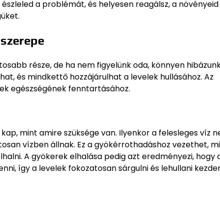
észleled a problémát, és helyesen reagálsz, a növényeid
üket.
 szerepe
osabb része, de ha nem figyelünk oda, könnyen hibázunk
at, és mindkettő hozzájárulhat a levelek hullásához. Az
yek egészségének fenntartásához.
 kap, mint amire szüksége van. Ilyenkor a felesleges víz 
tosan vízben állnak. Ez a gyökérrothadáshoz vezethet, mi
lhalni. A gyökerek elhalása pedig azt eredményezi, hogy 
i, így a levelek fokozatosan sárgulni és lehullani kezde