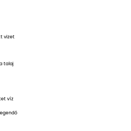
t vizet
 talaj
et víz
elegendő