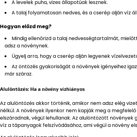
A levelek puha, vizes állapotúak lesznek.
A talaj folyamatosan nedves, és a cserép alján víz áll
Hogyan előzd meg?
Mindig ellenőrizd a talaj nedvességtartalmát, mielőtt 
adsz a növénynek.
Ügyelj arra, hogy a cserép alján legyenek vízelvezető
Az öntözés gyakoriságát a növények igényeihez igazí
már száraz.
Alulöntözés: Ha a növény vízhiányos
Az alulöntözés akkor történik, amikor nem adsz elég vize
nélkül. A növények ilyenkor nem kapják meg a megfelelő h
elszáradnak, végül lehullanak. Az alulöntözött növénye
víz a tápanyagok felszívódásához, ami végül a növény e