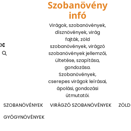
Szobanövény
Skip
to
infó
content
Virágok, szobanövények,
dísznövények, virág
fajták, zöld
szobanövények, virágzó
szobanövények jellemzői,
ültetése, szapítása,
gondozása.
Szobanövények,
cserepes virágok leírásai,
ápolási, gondozási
útmutatói.
SZOBANÖVÉNYEK
VIRÁGZÓ SZOBANÖVÉNYEK
ZÖLD
GYÓGYNÖVÉNYEK