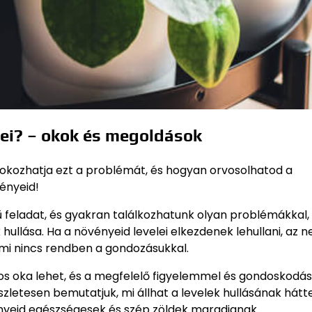
lei? – okok és megoldások
 okozhatja ezt a problémát, és hogyan orvosolhatod a
ényeid!
feladat, és gyakran találkozhatunk olyan problémákkal,
hullása. Ha a növényeid levelei elkezdenek lehullani, az
ami nincs rendben a gondozásukkal.
os oka lehet, és a megfelelő figyelemmel és gondoskodás
letesen bemutatjuk, mi állhat a levelek hullásának hátt
nyeid egészségesek és szép zöldek maradjanak.