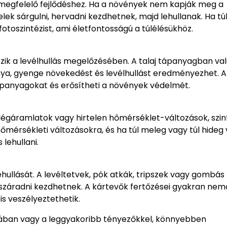
megfelelő fejlődéshez. Ha a növények nem kapják meg a
ek sárgulni, hervadni kezdhetnek, majd lehullanak. Ha túl
fotoszintézist, ami életfontosságú a túlélésükhöz.
zik a levélhullás megelőzésében. A talaj tápanyagban va
ánya, gyenge növekedést és levélhullást eredményezhet. A
ápanyagokat és erősítheti a növények védelmét.
légáramlatok vagy hirtelen hőmérséklet-változások, szi
őmérsékleti változásokra, és ha túl meleg vagy túl hideg
lehullani.
hullását. A levéltetvek, pók atkák, tripszek vagy gombás
i, száradni kezdhetnek. A kártevők fertőzései gyakran ne
s veszélyeztethetik.
sztában vagy a leggyakoribb tényezőkkel, könnyebben