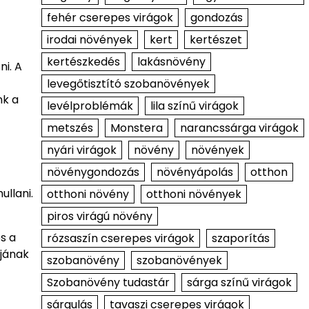
fehér cserepes virágok
gondozás
irodai növények
kert
kertészet
kertészkedés
lakásnövény
ni. A
levegőtisztító szobanövények
nk a
levélproblémák
lila színű virágok
metszés
Monstera
narancssárga virágok
nyári virágok
növény
növények
növénygondozás
növényápolás
otthon
llani.
otthoni növény
otthoni növények
piros virágú növény
s a
rózsaszín cserepes virágok
szaporítás
ajának
szobanövény
szobanövények
Szobanövény tudastár
sárga színű virágok
sárgulás
tavaszi cserepes virágok