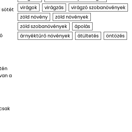
virágok
virágzás
virágzó szobanövények
 sötét
zöld növény
zöld növények
zöld szobanövények
ápolás
ló
árnyéktűrő növények
átültetés
öntözés
ntén
 van a
mcsak