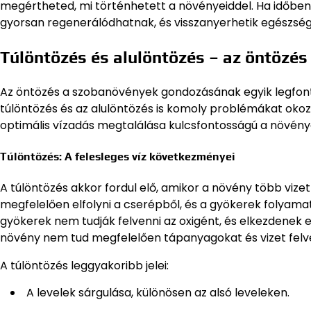
megértheted, mi történhetett a növényeiddel. Ha időben 
gyorsan regenerálódhatnak, és visszanyerhetik egészség
Túlöntözés és alulöntözés – az öntözés
Az öntözés a szobanövények gondozásának egyik legfont
túlöntözés és az alulöntözés is komoly problémákat okozh
optimális vízadás megtalálása kulcsfontosságú a növén
Túlöntözés: A felesleges víz következményei
A túlöntözés akkor fordul elő, amikor a növény több vizet
megfelelően elfolyni a cserépből, és a gyökerek folyama
gyökerek nem tudják felvenni az oxigént, és elkezdenek e
növény nem tud megfelelően tápanyagokat és vizet felvenn
A túlöntözés leggyakoribb jelei:
A levelek sárgulása, különösen az alsó leveleken.