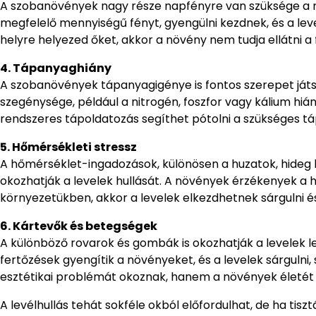
A szobanövények nagy része napfényre van szüksége a 
megfelelő mennyiségű fényt, gyengülni kezdnek, és a level
helyre helyezed őket, akkor a növény nem tudja ellátni a 
4. Tápanyaghiány
A szobanövények tápanyagigénye is fontos szerepet játs
szegénysége, például a nitrogén, foszfor vagy kálium hi
rendszeres tápoldatozás segíthet pótolni a szükséges t
5. Hőmérsékleti stressz
A hőmérséklet-ingadozások, különösen a huzatok, hideg 
okozhatják a levelek hullását. A növények érzékenyek a h
környezetükben, akkor a levelek elkezdhetnek sárgulni és 
6. Kártevők és betegségek
A különböző rovarok és gombák is okozhatják a levelek le
fertőzések gyengítik a növényeket, és a levelek sárguln
esztétikai problémát okoznak, hanem a növények életét i
A levélhullás tehát sokféle okból előfordulhat, de ha ti