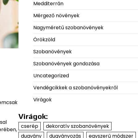
Medditerrán
Mérgező növények
Nagyméretű szobanövények
Örökzöld
Szobanövények
Szobanövények gondozása
Uncategorized
Vendégcikkek a szobanövényekről
Virágok
 nemcsak
Virágok:
sal
cserép
dekoratív szobanövények
erében,
dugvány
dugványozás
egyszerű módszer