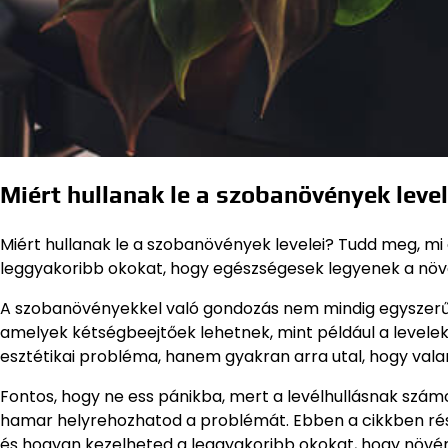
Miért hullanak le a szobanövények leve
Miért hullanak le a szobanövények levelei? Tudd meg, mi
leggyakoribb okokat, hogy egészségesek legyenek a növ
A szobanövényekkel való gondozás nem mindig egyszerű 
amelyek kétségbeejtőek lehetnek, mint például a levelek 
esztétikai probléma, hanem gyakran arra utal, hogy val
Fontos, hogy ne ess pánikba, mert a levélhullásnak szám
hamar helyrehozhatod a problémát. Ebben a cikkben rész
és hogyan kezelheted a leggyakoribb okokat, hogy növé