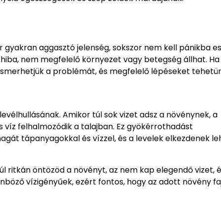
ár gyakran aggasztó jelenség, sokszor nem kell pánikba es
 hiba, nem megfelelő környezet vagy betegség állhat. Ha
ismerhetjük a problémát, és megfelelő lépéseket tehetü
levélhullásának. Amikor túl sok vizet adsz a növénynek, a
s víz felhalmozódik a talajban. Ez gyökérrothadást
át tápanyagokkal és vízzel, és a levelek elkezdenek lehu
úl ritkán öntözöd a növényt, az nem kap elegendő vizet, é
önböző vízigényűek, ezért fontos, hogy az adott növény f