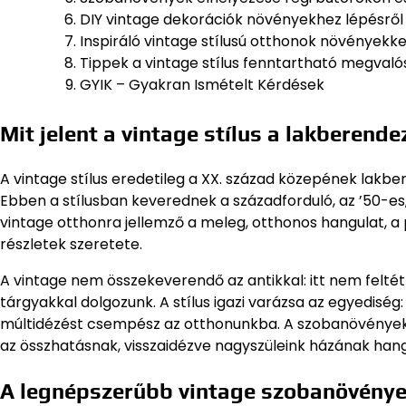
DIY vintage dekorációk növényekhez lépésről
Inspiráló vintage stílusú otthonok növényekke
Tippek a vintage stílus fenntartható megvaló
GYIK – Gyakran Ismételt Kérdések
Mit jelent a vintage stílus a lakberend
A vintage stílus eredetileg a XX. század közepének lakberen
Ebben a stílusban keverednek a századforduló, az ’50-es, 
vintage otthonra jellemző a meleg, otthonos hangulat, a 
részletek szeretete.
A vintage nem összekeverendő az antikkal: itt nem felté
tárgyakkal dolgozunk. A stílus igazi varázsa az egyediség
múltidézést csempész az otthonunkba. A szobanövények
az összhatásnak, visszaidézve nagyszüleink házának han
A legnépszerűbb vintage szobanövény