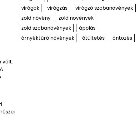
virágok
virágzás
virágzó szobanövények
zöld növény
zöld növények
zöld szobanövények
ápolás
árnyéktűrő növények
átültetés
öntözés
 vált.
 A
s
i
részei