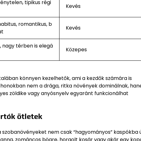
énytelen, tipikus régi
Kevés
habitus, romantikus, b
Kevés
at
, nagy térben is elegá
Közepes
ltalában könnyen kezelhetők, ami a kezdők számára is
tthonokban nem a drága, ritka növények dominálnak, ha
egyes zöldike vagy anyósnyelv egyaránt funkcionálhat
rtók ötletek
y a szobanövényeket nem csak “hagyományos” kaspókba ül
skanna, zománcos bögre, horgolt kosár vagy akár egy kop