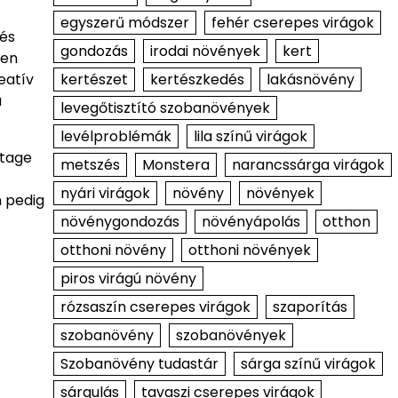
egyszerű módszer
fehér cserepes virágok
 és
gondozás
irodai növények
kert
ben
kertészet
kertészkedés
lakásnövény
eatív
a
levegőtisztító szobanövények
levélproblémák
lila színű virágok
ntage
metszés
Monstera
narancssárga virágok
nyári virágok
növény
növények
n pedig
növénygondozás
növényápolás
otthon
otthoni növény
otthoni növények
piros virágú növény
rózsaszín cserepes virágok
szaporítás
szobanövény
szobanövények
Szobanövény tudastár
sárga színű virágok
sárgulás
tavaszi cserepes virágok