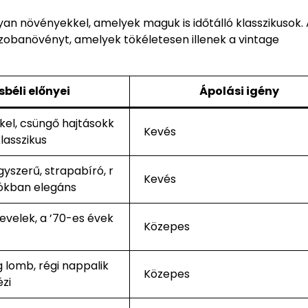
an növényekkel, amelyek maguk is időtálló klasszikusok. 
zobanövényt, amelyek tökéletesen illenek a vintage
sbéli előnyei
Ápolási igény
kel, csüngő hajtásokk
Kevés
klasszikus
gyszerű, strapabíró, r
Kevés
ókban elegáns
levelek, a ’70-es évek
Közepes
g lomb, régi nappalik
Közepes
ézi