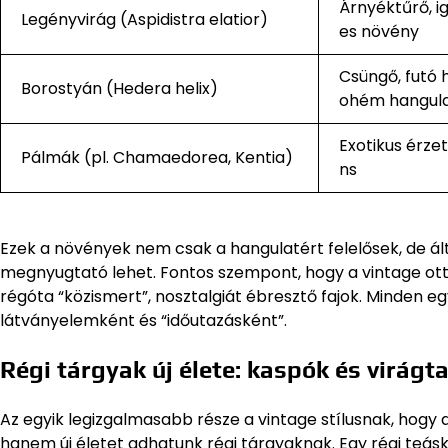
Árnyéktűrő, ig
Legényvirág (Aspidistra elatior)
es növény
Csüngő, futó 
Borostyán (Hedera helix)
ohém hangul
Exotikus érzet
Pálmák (pl. Chamaedorea, Kentia)
ns
Ezek a növények nem csak a hangulatért felelősek, de á
megnyugtató lehet. Fontos szempont, hogy a vintage o
régóta “közismert”, nosztalgiát ébresztő fajok. Minden 
látványelemként és “időutazásként”.
Régi tárgyak új élete: kaspók és virágta
Az egyik legizgalmasabb része a vintage stílusnak, hog
hanem új életet adhatunk régi tárgyaknak. Egy régi teá