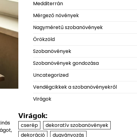
Medditerrán
Mérgező növények
Nagyméretű szobanövények
Örökzöld
Szobanövények
Szobanövények gondozása
Uncategorized
Vendégcikkek a szobanövényekről
Virágok
Virágok:
tinás
cserép
dekoratív szobanövények
ágot,
dekoráció
dugványozás