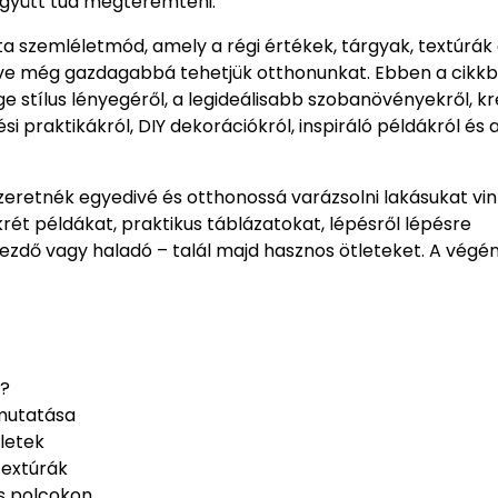
együtt tud megteremteni.
ta szemléletmód, amely a régi értékek, tárgyak, textúrák
zítve még gazdagabbá tehetjük otthonunkat. Ebben a cikk
ge stílus lényegéről, a legideálisabb szobanövényekről, kr
si praktikákról, DIY dekorációkról, inspiráló példákról és 
zeretnék egyedivé és otthonossá varázsolni lakásukat vi
ét példákat, praktikus táblázatokat, lépésről lépésre
ezdő vagy haladó – talál majd hasznos ötleteket. A végé
n?
mutatása
tletek
textúrák
s polcokon