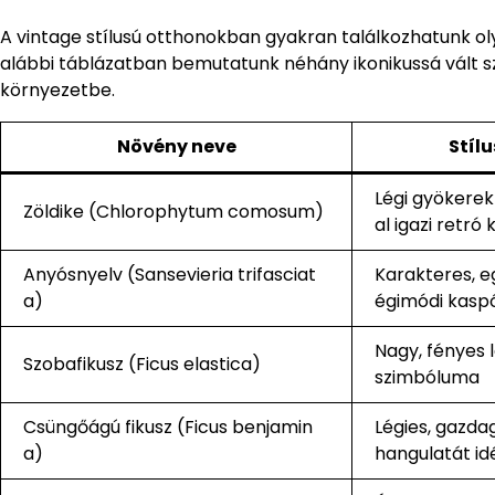
A vintage stílusú otthonokban gyakran találkozhatunk oly
alábbi táblázatban bemutatunk néhány ikonikussá vált s
környezetbe.
Növény neve
Stílu
Légi gyökerek
Zöldike (Chlorophytum comosum)
al igazi retró 
Anyósnyelv (Sansevieria trifasciat
Karakteres, e
a)
égimódi kasp
Nagy, fényes 
Szobafikusz (Ficus elastica)
szimbóluma
Csüngőágú fikusz (Ficus benjamin
Légies, gazda
a)
hangulatát id