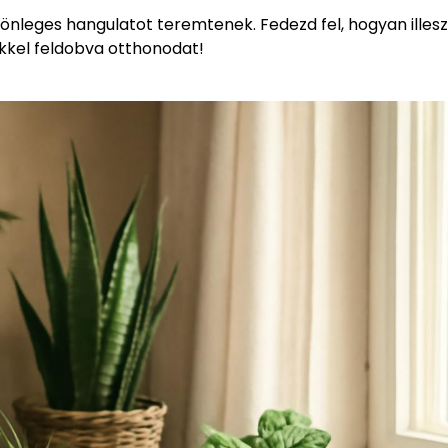
önleges hangulatot teremtenek. Fedezd fel, hogyan illes
őkkel feldobva otthonodat!