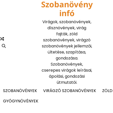
Szobanövény
Skip
to
infó
content
Virágok, szobanövények,
dísznövények, virág
fajták, zöld
szobanövények, virágzó
szobanövények jellemzői,
ültetése, szapítása,
gondozása.
Szobanövények,
cserepes virágok leírásai,
ápolási, gondozási
útmutatói.
SZOBANÖVÉNYEK
VIRÁGZÓ SZOBANÖVÉNYEK
ZÖLD
GYÓGYNÖVÉNYEK