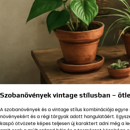
Szobanövények vintage stílusban – ötle
A szobanövények és a vintage stílus kombinációja egyr
növényekért és a régi tárgyak adott hangulatáért. Egys
kaspó ötvözete képes teljesen új karaktert adni még a l