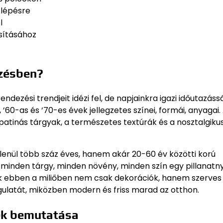
 lépésre
l
sításához
ezésben?
dezési trendjeit idézi fel, de napjainkra igazi időutazássá
’60-as és ’70-es évek jellegzetes színei, formái, anyagai.
patinás tárgyak, a természetes textúrák és a nosztalgiku
tlenül több száz éves, hanem akár 20-60 év közötti korú
: minden tárgy, minden növény, minden szín egy pillanatny
 ebben a miliőben nem csak dekorációk, hanem szerves 
gulatát, miközben modern és friss marad az otthon.
ek bemutatása