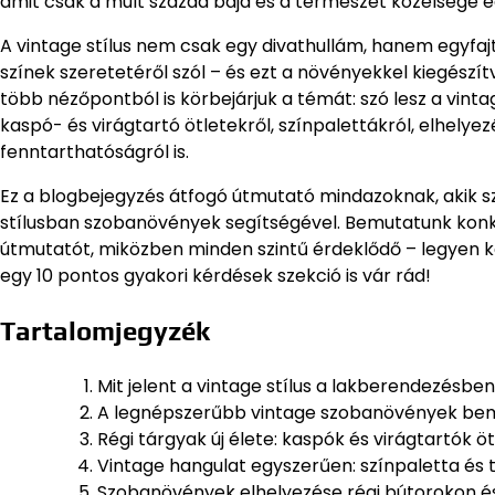
amit csak a múlt század bája és a természet közelsége 
A vintage stílus nem csak egy divathullám, hanem egyfaj
színek szeretetéről szól – és ezt a növényekkel kiegés
több nézőpontból is körbejárjuk a témát: szó lesz a vinta
kaspó- és virágtartó ötletekről, színpalettákról, elhelyezé
fenntarthatóságról is.
Ez a blogbejegyzés átfogó útmutató mindazoknak, akik s
stílusban szobanövények segítségével. Bemutatunk konkr
útmutatót, miközben minden szintű érdeklődő – legyen k
egy 10 pontos gyakori kérdések szekció is vár rád!
Tartalomjegyzék
Mit jelent a vintage stílus a lakberendezésbe
A legnépszerűbb vintage szobanövények be
Régi tárgyak új élete: kaspók és virágtartók ö
Vintage hangulat egyszerűen: színpaletta és 
Szobanövények elhelyezése régi bútorokon é