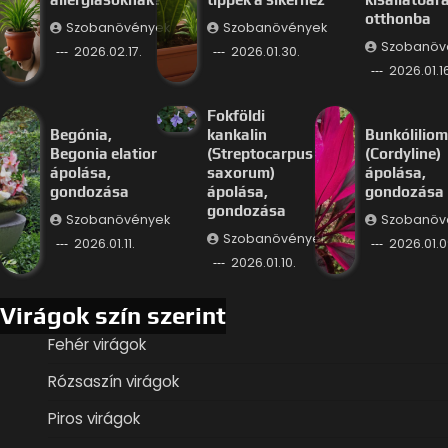
otthonba
Szobanövények
Szobanövények
Szobanöv
2026.02.17.
2026.01.30.
2026.01.16
Fokföldi
Begónia,
kankalin
Bunkóliliom
Begonia elatior
(Streptocarpus
(Cordyline)
ápolása,
saxorum)
ápolása,
gondozása
ápolása,
gondozása
gondozása
Szobanövények
Szobanöv
Szobanövények
2026.01.11.
2026.01.0
2026.01.10.
Virágok szín szerint
Fehér virágok
Rózsaszín virágok
Piros virágok