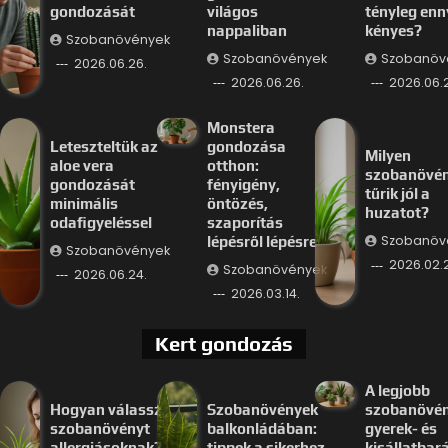
gondozását
világos
tényleg enn
nappaliban
kényes?
Szobanövények
Szobanövények
Szobanöv
2026.06.26.
2026.06.26.
2026.06.
Monstera
Leteszteltük az
gondozása
Milyen
aloe vera
otthon:
szobanövé
gondozását
fényigény,
tűrik jól a
minimális
öntözés,
huzatot?
odafigyeléssel
szaporítás
Szobanöv
lépésről lépésre
Szobanövények
2026.02.
Szobanövények
2026.06.24.
2026.03.14.
Kert gondozás
A legjobb
Hogyan válassz
Szobanövények
szobanövé
szobanövényt
balkonládában:
gyerek- és
allergiásoknak?
tippek a sikerhez
kisállatbar