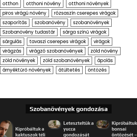
otthon
otthoni növény
otthoni növények
piros virágú növény
rózsaszín cserepes virágok
szaporítás
szobanövény
szobanövények
Szobanövény tudastár
sárga színű virágok
sárgulás
tavaszi cserepes virágok
virágok
virágzás
virágzó szobanövények
zöld növény
zöld növények
zöld szobanövények
ápolás
árnyéktűrő növények
átültetés
öntözés
Szobanövények gondozása
Leteszteltük a
Kipróbáltuk
Kipróbáltuk a
yucca
bonsai
kaktuszok téli
gondozását
öntözését –