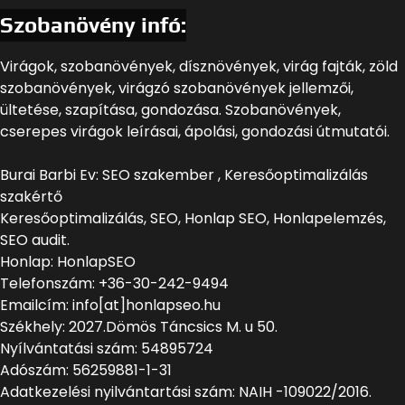
Szobanövény infó:
Virágok, szobanövények, dísznövények, virág fajták, zöld
szobanövények, virágzó szobanövények jellemzői,
ültetése, szapítása, gondozása. Szobanövények,
cserepes virágok leírásai, ápolási, gondozási útmutatói.
Burai Barbi Ev: SEO szakember , Keresőoptimalizálás
szakértő
Keresőoptimalizálás, SEO, Honlap SEO, Honlapelemzés,
SEO audit.
Honlap: HonlapSEO
Telefonszám: +36-30-242-9494
Emailcím: info[at]honlapseo.hu
Székhely: 2027.Dömös Táncsics M. u 50.
Nyílvántatási szám: 54895724
Adószám: 56259881-1-31
Adatkezelési nyilvántartási szám: NAIH -109022/2016.