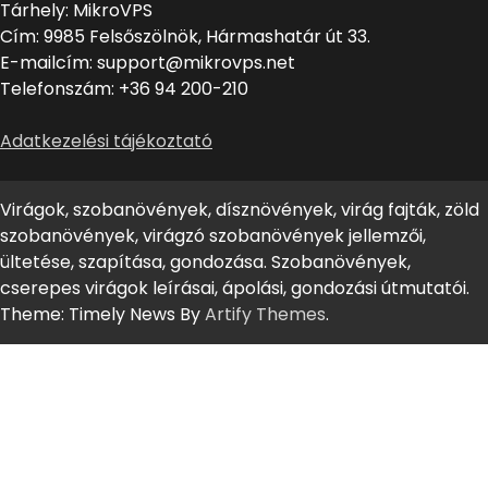
Tárhely: MikroVPS
Cím: 9985 Felsőszölnök, Hármashatár út 33.
E-mailcím: support@mikrovps.net
Telefonszám: +36 94 200-210
Adatkezelési tájékoztató
Virágok, szobanövények, dísznövények, virág fajták, zöld
szobanövények, virágzó szobanövények jellemzői,
ültetése, szapítása, gondozása. Szobanövények,
cserepes virágok leírásai, ápolási, gondozási útmutatói.
Theme: Timely News By
Artify Themes
.