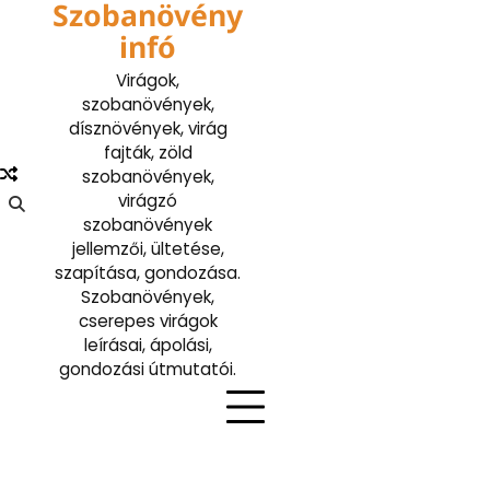
Szobanövény
Skip
to
infó
content
Virágok,
szobanövények,
dísznövények, virág
fajták, zöld
szobanövények,
virágzó
szobanövények
jellemzői, ültetése,
szapítása, gondozása.
Szobanövények,
cserepes virágok
leírásai, ápolási,
gondozási útmutatói.