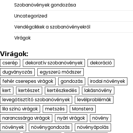
Szobanövények gondozása
Uncategorized
Vendégcikkek a szobanövényekről
Virágok
Virágok:
cserép
dekoratív szobanövények
dekoráció
dugványozás
egyszerű módszer
fehér cserepes virágok
gondozás
irodai növények
kert
kertészet
kertészkedés
lakásnövény
levegőtisztító szobanövények
levélproblémák
lila színű virágok
metszés
Monstera
narancssárga virágok
nyári virágok
növény
növények
növénygondozás
növényápolás