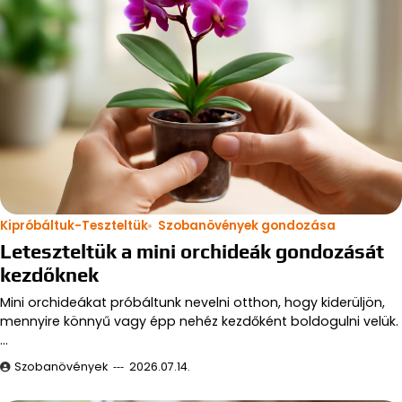
Kipróbáltuk-Teszteltük
Szobanövények gondozása
Leteszteltük a mini orchideák gondozását
kezdőknek
Mini orchideákat próbáltunk nevelni otthon, hogy kiderüljön,
mennyire könnyű vagy épp nehéz kezdőként boldogulni velük.
…
Szobanövények
2026.07.14.