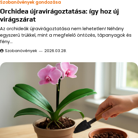
Szobanövények gondozása
Orchidea újravirágoztatása: így hoz új
virágszárat
Az orchideák újravirágoztatása nem lehetetlen! Néhány
egyszerű trükkel, mint a megfelelő öntözés, tápanyagok és
fény…
Szobanövények
2026.03.28.