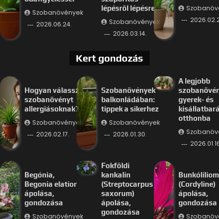
Szobanöv
lépésről lépésre
Szobanövények
2026.02.
Szobanövények
2026.06.24.
2026.03.14.
Kert gondozás
A legjobb
Hogyan válassz
Szobanövények
szobanövé
szobanövényt
balkonládában:
gyerek- és
allergiásoknak?
tippek a sikerhez
kisállatbar
otthonba
Szobanövények
Szobanövények
Szobanöv
2026.02.17.
2026.01.30.
2026.01.16
Fokföldi
Begónia,
kankalin
Bunkóliliom
Begonia elatior
(Streptocarpus
(Cordyline)
ápolása,
saxorum)
ápolása,
gondozása
ápolása,
gondozása
gondozása
Szobanövények
Szobanöv