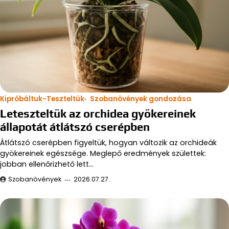
Kipróbáltuk-Teszteltük
Szobanövények gondozása
Leteszteltük az orchidea gyökereinek
állapotát átlátszó cserépben
Átlátszó cserépben figyeltük, hogyan változik az orchideák
gyökereinek egészsége. Meglepő eredmények születtek:
jobban ellenőrizhető lett…
Szobanövények
2026.07.27.