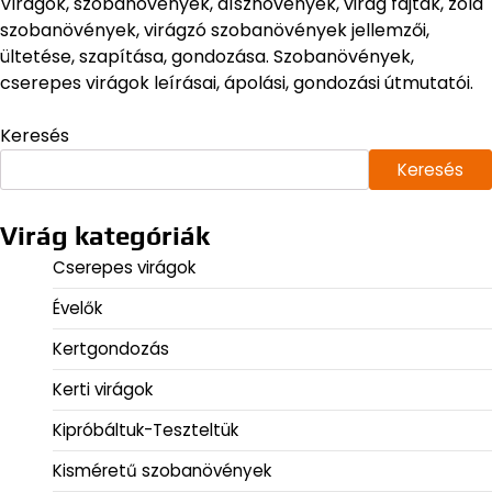
Virágok, szobanövények, dísznövények, virág fajták, zöld
szobanövények, virágzó szobanövények jellemzői,
ültetése, szapítása, gondozása. Szobanövények,
cserepes virágok leírásai, ápolási, gondozási útmutatói.
Keresés
Keresés
Virág kategóriák
Cserepes virágok
Évelők
Kertgondozás
Kerti virágok
Kipróbáltuk-Teszteltük
Kisméretű szobanövények