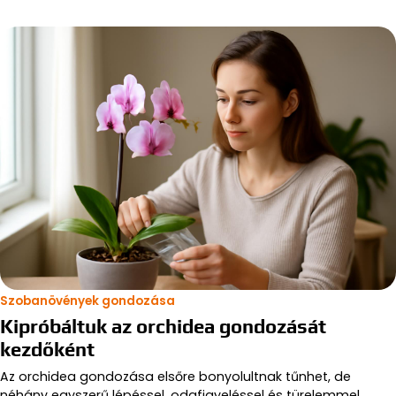
Szobanövények gondozása
Kipróbáltuk az orchidea gondozását
kezdőként
Az orchidea gondozása elsőre bonyolultnak tűnhet, de
néhány egyszerű lépéssel, odafigyeléssel és türelemmel