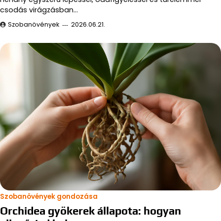
csodás virágzásban…
Szobanövények
2026.06.21.
Szobanövények gondozása
Orchidea gyökerek állapota: hogyan