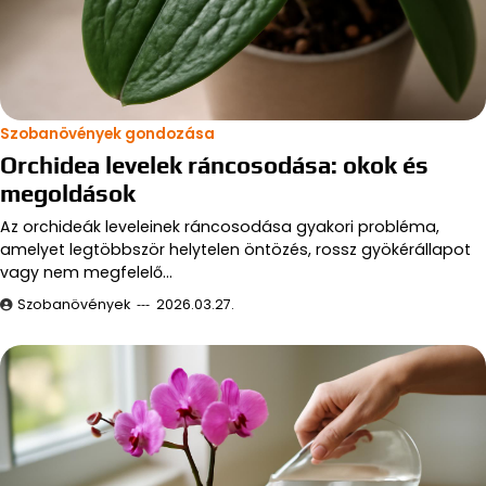
Szobanövények gondozása
Orchidea levelek ráncosodása: okok és
megoldások
Az orchideák leveleinek ráncosodása gyakori probléma,
amelyet legtöbbször helytelen öntözés, rossz gyökérállapot
vagy nem megfelelő…
Szobanövények
2026.03.27.