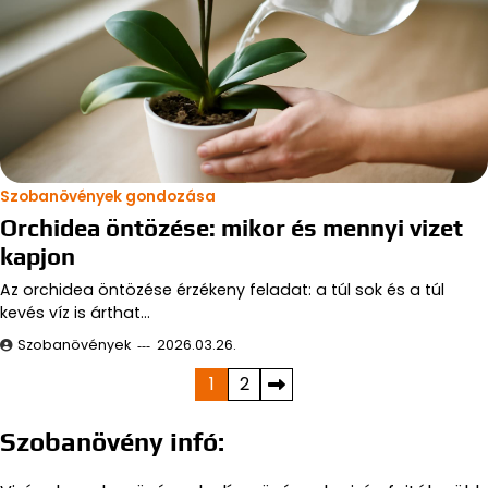
Szobanövények gondozása
Orchidea öntözése: mikor és mennyi vizet
kapjon
Az orchidea öntözése érzékeny feladat: a túl sok és a túl
kevés víz is árthat…
Szobanövények
2026.03.26.
Bejegyzések
1
2
lapozása
Szobanövény infó: