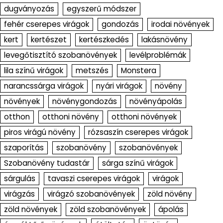
dugványozás
egyszerű módszer
fehér cserepes virágok
gondozás
irodai növények
kert
kertészet
kertészkedés
lakásnövény
levegőtisztító szobanövények
levélproblémák
lila színű virágok
metszés
Monstera
narancssárga virágok
nyári virágok
növény
növények
növénygondozás
növényápolás
otthon
otthoni növény
otthoni növények
piros virágú növény
rózsaszín cserepes virágok
szaporítás
szobanövény
szobanövények
Szobanövény tudastár
sárga színű virágok
sárgulás
tavaszi cserepes virágok
virágok
virágzás
virágzó szobanövények
zöld növény
zöld növények
zöld szobanövények
ápolás