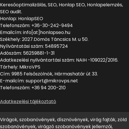
Keresőoptimalizálás, SEO, Honlap SEO, Honlapelemzés,
SEO audit.
Honlap: HonlapSEO
Telefonszám: +36-30-242-9494
Emailcím: info[at]honlapseo.hu
Székhely: 2027.Dömös Táncsics M. u 50.
Nyílvántatási szám: 54895724
Adószám: 56259881-1-31
Adatkezelési nyilvántartási szám: NAIH -109022/2016.
Tárhely: MikroVPS
Cím: 9985 Felsőszölnök, Hármashatár út 33.
E-mailcím: support@mikrovps.net
Telefonszám: +36 94 200-210
Adatkezelési tájékoztató
Virágok, szobanövények, dísznövények, virág fajták, zöld
szobanövények, virágzó szobanövények jellemzői,