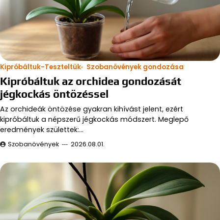
Kipróbáltuk-Teszteltük
Szobanövények gondozása
Kipróbáltuk az orchidea gondozását
jégkockás öntözéssel
Az orchideák öntözése gyakran kihívást jelent, ezért
kipróbáltuk a népszerű jégkockás módszert. Meglepő
eredmények születtek:…
Szobanövények
2026.08.01.