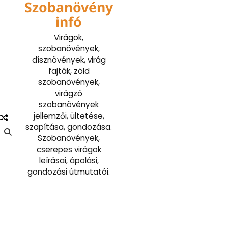
Szobanövény
Skip
to
infó
content
Virágok,
szobanövények,
dísznövények, virág
fajták, zöld
szobanövények,
virágzó
szobanövények
jellemzői, ültetése,
szapítása, gondozása.
Szobanövények,
cserepes virágok
leírásai, ápolási,
gondozási útmutatói.