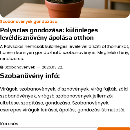
Szobanövények gondozása
Polyscias gondozása: különleges
levéldísznövény ápolása otthon
A Polyscias nemcsak különleges leveleivel díszíti otthonunkat,
hanem könnyen gondozható szobanövény is. Megfelelő fény,
rendszeres…
Szobanövények
2026.03.22.
Szobanövény infó:
Virágok, szobanövények, dísznövények, virág fajták, zöld
szobanövények, virágzó szobanövények jellemzői,
ültetése, szapítása, gondozása. Szobanövények,
cserepes virágok leírásai, ápolási, gondozási útmutatói.
Keresés