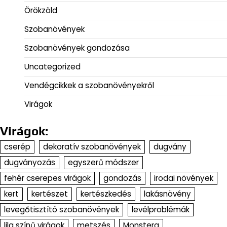
Örökzöld
Szobanövények
Szobanövények gondozása
Uncategorized
Vendégcikkek a szobanövényekről
Virágok
Virágok:
cserép
dekoratív szobanövények
dugvány
dugványozás
egyszerű módszer
fehér cserepes virágok
gondozás
irodai növények
kert
kertészet
kertészkedés
lakásnövény
levegőtisztító szobanövények
levélproblémák
lila színű virágok
metszés
Monstera