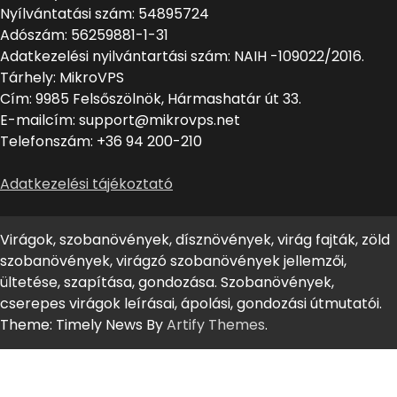
Nyílvántatási szám: 54895724
Adószám: 56259881-1-31
Adatkezelési nyilvántartási szám: NAIH -109022/2016.
Tárhely: MikroVPS
Cím: 9985 Felsőszölnök, Hármashatár út 33.
E-mailcím: support@mikrovps.net
Telefonszám: +36 94 200-210
Adatkezelési tájékoztató
Virágok, szobanövények, dísznövények, virág fajták, zöld
szobanövények, virágzó szobanövények jellemzői,
ültetése, szapítása, gondozása. Szobanövények,
cserepes virágok leírásai, ápolási, gondozási útmutatói.
Theme: Timely News By
Artify Themes
.