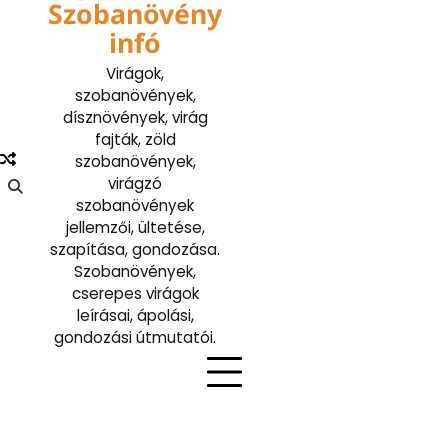
Szobanövény
Skip
to
infó
content
Virágok,
szobanövények,
dísznövények, virág
fajták, zöld
szobanövények,
virágzó
szobanövények
jellemzői, ültetése,
szapítása, gondozása.
Szobanövények,
cserepes virágok
leírásai, ápolási,
gondozási útmutatói.