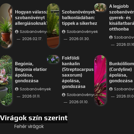
A legjobb
Hogyan válassz
Szobanövények
szobanövé
szobanövényt
balkonládában:
gyerek- és
allergiásoknak?
tippek a sikerhez
kisállatbar
otthonba
Szobanövények
Szobanövények
Szobanöv
2026.02.17.
2026.01.30.
2026.01.16
Fokföldi
Begónia,
kankalin
Bunkóliliom
Begonia elatior
(Streptocarpus
(Cordyline)
ápolása,
saxorum)
ápolása,
gondozása
ápolása,
gondozása
gondozása
Szobanövények
Szobanöv
Szobanövények
2026.01.11.
2026.01.0
2026.01.10.
Virágok szín szerint
Fehér virágok