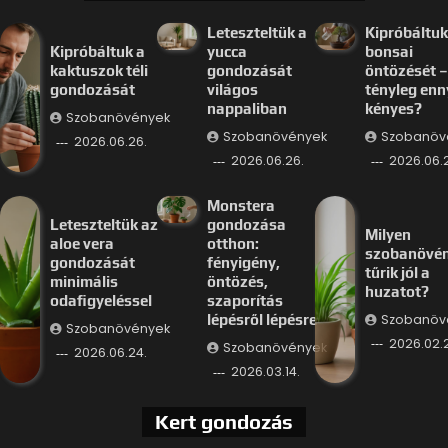
Leteszteltük a
Kipróbáltuk
Kipróbáltuk a
yucca
bonsai
kaktuszok téli
gondozását
öntözését –
gondozását
világos
tényleg enn
nappaliban
kényes?
Szobanövények
Szobanövények
Szobanöv
2026.06.26.
2026.06.26.
2026.06.
Monstera
Leteszteltük az
gondozása
Milyen
aloe vera
otthon:
szobanövé
gondozását
fényigény,
tűrik jól a
minimális
öntözés,
huzatot?
odafigyeléssel
szaporítás
Szobanöv
lépésről lépésre
Szobanövények
2026.02.
Szobanövények
2026.06.24.
2026.03.14.
Kert gondozás