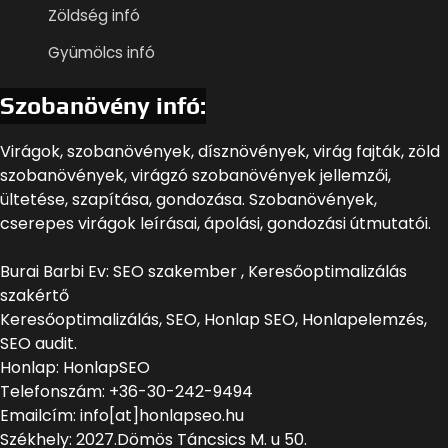
Zöldség infó
Gyümölcs infó
Szobanövény infó:
Virágok, szobanövények, dísznövények, virág fajták, zöld
szobanövények, virágzó szobanövények jellemzői,
ültetése, szapítása, gondozása. Szobanövények,
cserepes virágok leírásai, ápolási, gondozási útmutatói.
Burai Barbi Ev: SEO szakember , Keresőoptimalizálás
szakértő
Keresőoptimalizálás, SEO, Honlap SEO, Honlapelemzés,
SEO audit.
Honlap: HonlapSEO
Telefonszám: +36-30-242-9494
Emailcím: info[at]honlapseo.hu
Székhely: 2027.Dömös Táncsics M. u 50.