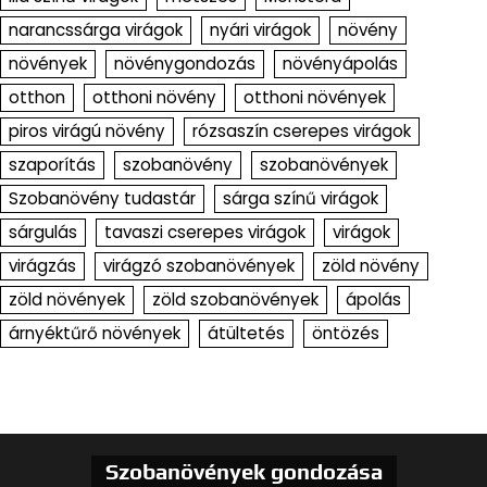
narancssárga virágok
nyári virágok
növény
növények
növénygondozás
növényápolás
otthon
otthoni növény
otthoni növények
piros virágú növény
rózsaszín cserepes virágok
szaporítás
szobanövény
szobanövények
Szobanövény tudastár
sárga színű virágok
sárgulás
tavaszi cserepes virágok
virágok
virágzás
virágzó szobanövények
zöld növény
zöld növények
zöld szobanövények
ápolás
árnyéktűrő növények
átültetés
öntözés
Szobanövények gondozása