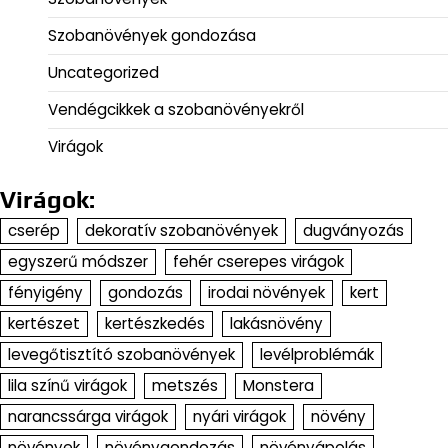
Szobanövények gondozása
Uncategorized
Vendégcikkek a szobanövényekről
Virágok
Virágok:
cserép
dekoratív szobanövények
dugványozás
egyszerű módszer
fehér cserepes virágok
fényigény
gondozás
irodai növények
kert
kertészet
kertészkedés
lakásnövény
levegőtisztító szobanövények
levélproblémák
lila színű virágok
metszés
Monstera
narancssárga virágok
nyári virágok
növény
növények
növénygondozás
növényápolás