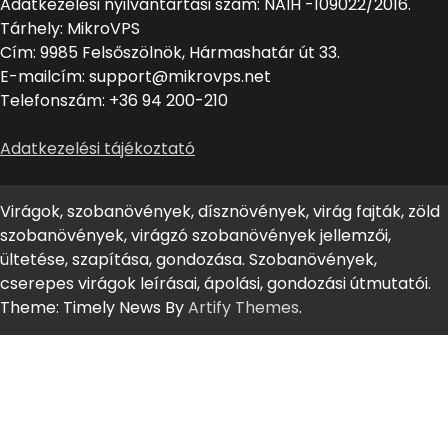
Adatkezelési nyilvántartási szám: NAIH -109022/2016.
Tárhely: MikroVPS
Cím: 9985 Felsőszölnök, Hármashatár út 33.
E-mailcím: support@mikrovps.net
Telefonszám: +36 94 200-210
Adatkezelési tájékoztató
Virágok, szobanövények, dísznövények, virág fajták, zöld
szobanövények, virágzó szobanövények jellemzői,
ültetése, szapítása, gondozása. Szobanövények,
cserepes virágok leírásai, ápolási, gondozási útmutatói.
Theme: Timely News By
Artify Themes
.