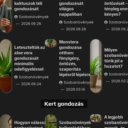
kaktuszok téli
gondozását
öntözését –
gondozását
világos
tényleg enn
nappaliban
kényes?
Szobanövények
Szobanövények
Szobanöv
2026.06.26.
2026.06.26.
2026.06.
Monstera
Leteszteltük az
gondozása
Milyen
aloe vera
otthon:
szobanövé
gondozását
fényigény,
tűrik jól a
minimális
öntözés,
huzatot?
odafigyeléssel
szaporítás
Szobanöv
lépésről lépésre
Szobanövények
2026.02.
Szobanövények
2026.06.24.
2026.03.14.
Kert gondozás
A legjobb
Hogyan válassz
Szobanövények
szobanövé
szobanövényt
balkonládában:
gyerek- és