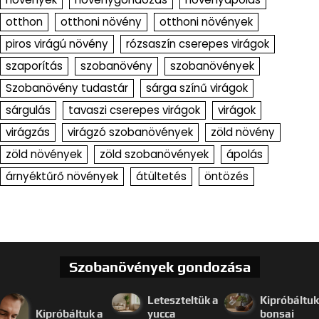
otthon
otthoni növény
otthoni növények
piros virágú növény
rózsaszín cserepes virágok
szaporítás
szobanövény
szobanövények
Szobanövény tudastár
sárga színű virágok
sárgulás
tavaszi cserepes virágok
virágok
virágzás
virágzó szobanövények
zöld növény
zöld növények
zöld szobanövények
ápolás
árnyéktűrő növények
átültetés
öntözés
Szobanövények gondozása
Leteszteltük a
Kipróbáltuk
Kipróbáltuk a
yucca
bonsai