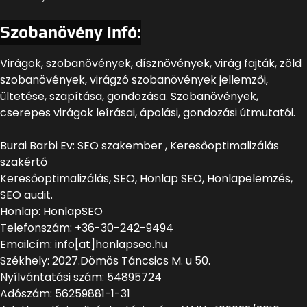
Szobanövény infó:
Virágok, szobanövények, dísznövények, virág fajták, zöld
szobanövények, virágzó szobanövények jellemzői,
ültetése, szapítása, gondozása. Szobanövények,
cserepes virágok leírásai, ápolási, gondozási útmutatói.
Burai Barbi Ev: SEO szakember , Keresőoptimalizálás
szakértő
Keresőoptimalizálás, SEO, Honlap SEO, Honlapelemzés,
SEO audit.
Honlap: HonlapSEO
Telefonszám: +36-30-242-9494
Emailcím: info[at]honlapseo.hu
Székhely: 2027.Dömös Táncsics M. u 50.
Nyílvántatási szám: 54895724
Adószám: 56259881-1-31