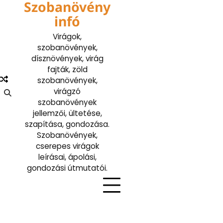
Szobanövény
Skip
to
infó
content
Virágok,
szobanövények,
dísznövények, virág
fajták, zöld
szobanövények,
virágzó
szobanövények
jellemzői, ültetése,
szapítása, gondozása.
Szobanövények,
cserepes virágok
leírásai, ápolási,
gondozási útmutatói.