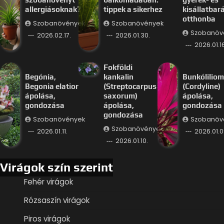
allergiásoknak?
tippek a sikerhez
kisállatbar
otthonba
Szobanövények
Szobanövények
Szobanöv
2026.02.17.
2026.01.30.
2026.01.16
Fokföldi
Begónia,
kankalin
Bunkóliliom
Begonia elatior
(Streptocarpus
(Cordyline)
ápolása,
saxorum)
ápolása,
gondozása
ápolása,
gondozása
gondozása
Szobanövények
Szobanöv
Szobanövények
2026.01.11.
2026.01.0
2026.01.10.
Virágok szín szerint
Fehér virágok
Rózsaszín virágok
Piros virágok