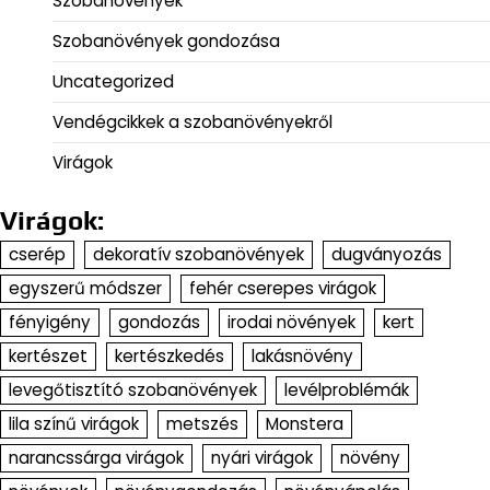
Szobanövények
Szobanövények gondozása
Uncategorized
Vendégcikkek a szobanövényekről
Virágok
Virágok:
cserép
dekoratív szobanövények
dugványozás
egyszerű módszer
fehér cserepes virágok
fényigény
gondozás
irodai növények
kert
kertészet
kertészkedés
lakásnövény
levegőtisztító szobanövények
levélproblémák
lila színű virágok
metszés
Monstera
narancssárga virágok
nyári virágok
növény