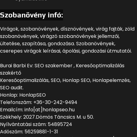
Szobanövény infó:
Virágok, szobanövények, dísznövények, virág fajták, zöld
szobanövények, virágzó szobanövények jellemzői,
ültetése, szapítása, gondozása. Szobanövények,
cserepes virágok leírásai, ápolási, gondozási útmutatói.
Burai Barbi Ev: SEO szakember , Keresőoptimalizálás
szakértő
Keresőoptimalizálás, SEO, Honlap SEO, Honlapelemzés,
SEO audit.
Honlap: HonlapSEO
Telefonszám: +36-30-242-9494
Emailcím: info[at]honlapseo.hu
Székhely: 2027.Dömös Táncsics M. u 50.
Nyílvántatási szám: 54895724
Adószám: 56259881-1-31