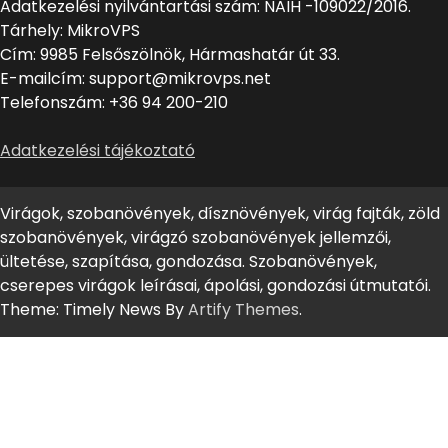
Adatkezelési nyilvántartási szám: NAIH -109022/2016.
Tárhely: MikroVPS
Cím: 9985 Felsőszölnök, Hármashatár út 33.
E-mailcím: support@mikrovps.net
Telefonszám: +36 94 200-210
Adatkezelési tájékoztató
Virágok, szobanövények, dísznövények, virág fajták, zöld
szobanövények, virágzó szobanövények jellemzői,
ültetése, szapítása, gondozása. Szobanövények,
cserepes virágok leírásai, ápolási, gondozási útmutatói.
Theme: Timely News By
Artify Themes
.