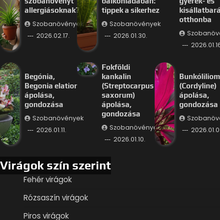
szobanövényt
balkonládában:
gyerek- és
allergiásoknak?
tippek a sikerhez
kisállatbar
otthonba
Szobanövények
Szobanövények
Szobanöv
2026.02.17.
2026.01.30.
2026.01.16
Fokföldi
Begónia,
kankalin
Bunkóliliom
Begonia elatior
(Streptocarpus
(Cordyline)
ápolása,
saxorum)
ápolása,
gondozása
ápolása,
gondozása
gondozása
Szobanövények
Szobanöv
Szobanövények
2026.01.11.
2026.01.0
2026.01.10.
Virágok szín szerint
Fehér virágok
Rózsaszín virágok
Piros virágok