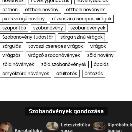
növények
növénygondozás
növényápolás
otthon
otthoni növény
otthoni növények
piros virágú növény
rózsaszín cserepes virágok
szaporítás
szobanövény
szobanövények
Szobanövény tudastár
sárga színű virágok
sárgulás
tavaszi cserepes virágok
virágok
virágzás
virágzó szobanövények
zöld növény
zöld növények
zöld szobanövények
ápolás
árnyéktűrő növények
átültetés
öntözés
Szobanövények gondozása
Leteszteltük a
Kipróbáltuk
Kipróbáltuk a
yucca
bonsai