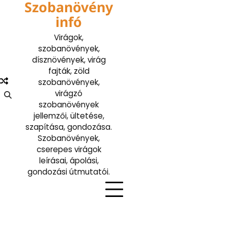
Szobanövény
Skip
to
infó
content
Virágok,
szobanövények,
dísznövények, virág
fajták, zöld
szobanövények,
virágzó
szobanövények
jellemzői, ültetése,
szapítása, gondozása.
Szobanövények,
cserepes virágok
leírásai, ápolási,
gondozási útmutatói.