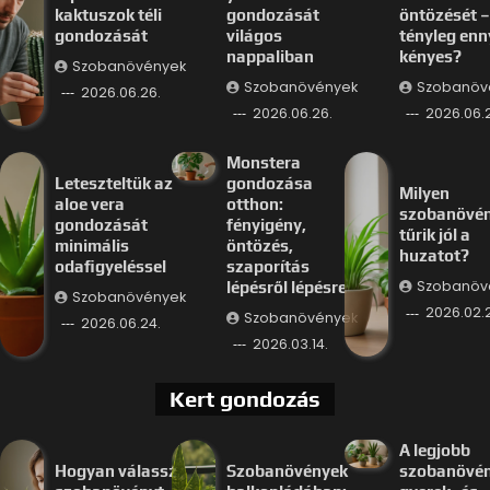
kaktuszok téli
gondozását
öntözését –
gondozását
világos
tényleg enn
nappaliban
kényes?
Szobanövények
Szobanövények
Szobanöv
2026.06.26.
2026.06.26.
2026.06.
Monstera
Leteszteltük az
gondozása
Milyen
aloe vera
otthon:
szobanövé
gondozását
fényigény,
tűrik jól a
minimális
öntözés,
huzatot?
odafigyeléssel
szaporítás
Szobanöv
lépésről lépésre
Szobanövények
2026.02.
Szobanövények
2026.06.24.
2026.03.14.
Kert gondozás
A legjobb
Hogyan válassz
Szobanövények
szobanövé