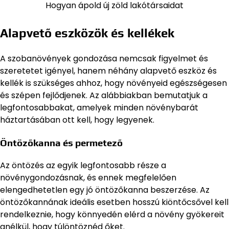
Hogyan ápold új zöld lakótársaidat
Alapvető eszközök és kellékek
A szobanövények gondozása nemcsak figyelmet és
szeretetet igényel, hanem néhány alapvető eszköz és
kellék is szükséges ahhoz, hogy növényeid egészségesen
és szépen fejlődjenek. Az alábbiakban bemutatjuk a
legfontosabbakat, amelyek minden növénybarát
háztartásában ott kell, hogy legyenek.
Öntözőkanna és permetező
Az öntözés az egyik legfontosabb része a
növénygondozásnak, és ennek megfelelően
elengedhetetlen egy jó öntözőkanna beszerzése. Az
öntözőkannának ideális esetben hosszú kiöntőcsővel kell
rendelkeznie, hogy könnyedén elérd a növény gyökereit
anélkül, hogy túlöntöznéd őket.