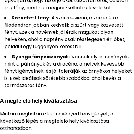
Ügyelj arra, hogy ne érje őket túlzottan erős, délutáni
napfény, mert az megperzselheti a leveleiket.
Közvetett fény:
A szanszeviéria, a zámia és a
filodendron jobban kedvelik a szűrt vagy közvetett
fényt. Ezek a növények jól érzik magukat olyan
helyeken, ahol a napfény csak részlegesen éri őket,
például egy függönyön keresztül.
Gyenge fényviszonyok:
Vannak olyan növények,
mint a páfrányok és a dracéna, amelyek kevesebb
fényt igényelnek, és jól tolerálják az árnyékos helyeket
is. Ezek ideálisak sötétebb szobákba, ahol kevés a
természetes fény.
A megfelelő hely kiválasztása
Miután meghatároztad növényed fényigényét, a
következő lépés a megfelelő hely kiválasztása
otthonodban.