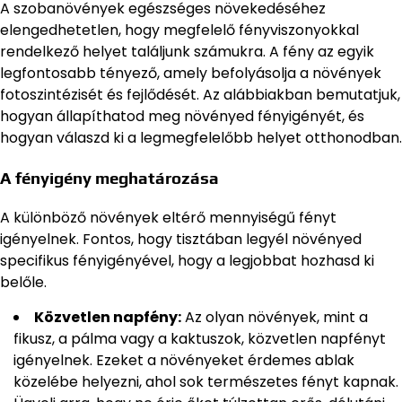
A szobanövények egészséges növekedéséhez
elengedhetetlen, hogy megfelelő fényviszonyokkal
rendelkező helyet találjunk számukra. A fény az egyik
legfontosabb tényező, amely befolyásolja a növények
fotoszintézisét és fejlődését. Az alábbiakban bemutatjuk,
hogyan állapíthatod meg növényed fényigényét, és
hogyan válaszd ki a legmegfelelőbb helyet otthonodban.
A fényigény meghatározása
A különböző növények eltérő mennyiségű fényt
igényelnek. Fontos, hogy tisztában legyél növényed
specifikus fényigényével, hogy a legjobbat hozhasd ki
belőle.
Közvetlen napfény:
Az olyan növények, mint a
fikusz, a pálma vagy a kaktuszok, közvetlen napfényt
igényelnek. Ezeket a növényeket érdemes ablak
közelébe helyezni, ahol sok természetes fényt kapnak.