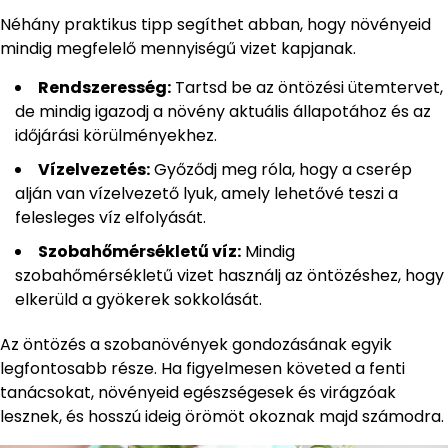
Néhány praktikus tipp segíthet abban, hogy növényeid
mindig megfelelő mennyiségű vizet kapjanak.
Rendszeresség:
Tartsd be az öntözési ütemtervet,
de mindig igazodj a növény aktuális állapotához és az
időjárási körülményekhez.
Vízelvezetés:
Győződj meg róla, hogy a cserép
alján van vízelvezető lyuk, amely lehetővé teszi a
felesleges víz elfolyását.
Szobahőmérsékletű víz:
Mindig
szobahőmérsékletű vizet használj az öntözéshez, hogy
elkerüld a gyökerek sokkolását.
Az öntözés a szobanövények gondozásának egyik
legfontosabb része. Ha figyelmesen követed a fenti
tanácsokat, növényeid egészségesek és virágzóak
lesznek, és hosszú ideig örömöt okoznak majd számodra.