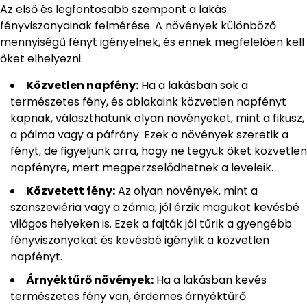
Az első és legfontosabb szempont a lakás
fényviszonyainak felmérése. A növények különböző
mennyiségű fényt igényelnek, és ennek megfelelően kell
őket elhelyezni.
Közvetlen napfény:
Ha a lakásban sok a
természetes fény, és ablakaink közvetlen napfényt
kapnak, választhatunk olyan növényeket, mint a fikusz,
a pálma vagy a páfrány. Ezek a növények szeretik a
fényt, de figyeljünk arra, hogy ne tegyük őket közvetlen
napfényre, mert megperzselődhetnek a leveleik.
Közvetett fény:
Az olyan növények, mint a
szanszeviéria vagy a zámia, jól érzik magukat kevésbé
világos helyeken is. Ezek a fajták jól tűrik a gyengébb
fényviszonyokat és kevésbé igénylik a közvetlen
napfényt.
Árnyéktűrő növények:
Ha a lakásban kevés
természetes fény van, érdemes árnyéktűrő