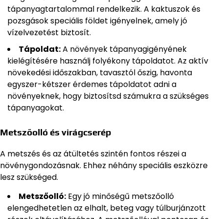
tápanyagtartalommal rendelkezik. A kaktuszok és
pozsgások speciális földet igényelnek, amely jó
vízelvezetést biztosít.
Tápoldat:
A növények tápanyagigényének
kielégítésére használj folyékony tápoldatot. Az aktív
növekedési időszakban, tavasztól őszig, havonta
egyszer-kétszer érdemes tápoldatot adni a
növényeknek, hogy biztosítsd számukra a szükséges
tápanyagokat.
Metszőolló és virágcserép
A metszés és az átültetés szintén fontos részei a
növénygondozásnak. Ehhez néhány speciális eszközre
lesz szükséged.
Metszőolló:
Egy jó minőségű metszőolló
elengedhetetlen az elhalt, beteg vagy túlburjánzott