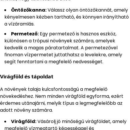
Öntözőkanna:
Válassz olyan öntözőkannát, amely
kényelmesen kézben tartható, és könnyen irányítható
a vízáramlás.
Permetező:
Egy permetező is hasznos eszköz,
különösen a trópusi növények számára, amelyek
kedvelik a magas páratartalmat. A permetezővel
finoman vízpermetet juttathatsz a levelekre, amely
segít fenntartani a megfelelő nedvességet.
Virágföld és tápoldat
A növények talaja kulcsfontosságú a megfelelő
növekedéshez. Nem minden virágföld egyforma, ezért
érdemes utánajárni, melyik típus a legmegfelelőbb az
adott növény számára.
Virágföld:
Vásárolj jó minőségű virágföldet, amely
megfelelő vízmegtartó képességgel és