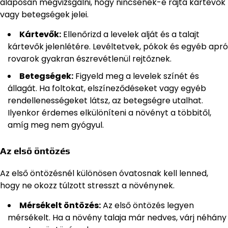
alaposan megvizsgálni, hogy nincsenek-e rajta kártevők
vagy betegségek jelei.
Kártevők:
Ellenőrizd a levelek alját és a talajt
kártevők jelenlétére. Levéltetvek, pókok és egyéb apró
rovarok gyakran észrevétlenül rejtőznek.
Betegségek:
Figyeld meg a levelek színét és
állagát. Ha foltokat, elszíneződéseket vagy egyéb
rendellenességeket látsz, az betegségre utalhat.
Ilyenkor érdemes elkülöníteni a növényt a többitől,
amíg meg nem gyógyul.
Az első öntözés
Az első öntözésnél különösen óvatosnak kell lenned,
hogy ne okozz túlzott stresszt a növénynek.
Mérsékelt öntözés:
Az első öntözés legyen
mérsékelt. Ha a növény talaja már nedves, várj néhány