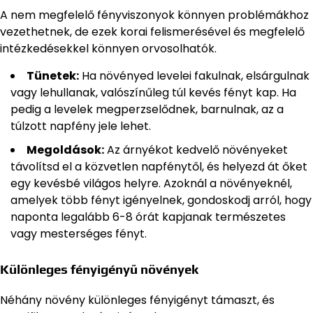
A nem megfelelő fényviszonyok könnyen problémákhoz
vezethetnek, de ezek korai felismerésével és megfelelő
intézkedésekkel könnyen orvosolhatók.
Tünetek:
Ha növényed levelei fakulnak, elsárgulnak
vagy lehullanak, valószínűleg túl kevés fényt kap. Ha
pedig a levelek megperzselődnek, barnulnak, az a
túlzott napfény jele lehet.
Megoldások:
Az árnyékot kedvelő növényeket
távolítsd el a közvetlen napfénytől, és helyezd át őket
egy kevésbé világos helyre. Azoknál a növényeknél,
amelyek több fényt igényelnek, gondoskodj arról, hogy
naponta legalább 6-8 órát kapjanak természetes
vagy mesterséges fényt.
Különleges fényigényű növények
Néhány növény különleges fényigényt támaszt, és