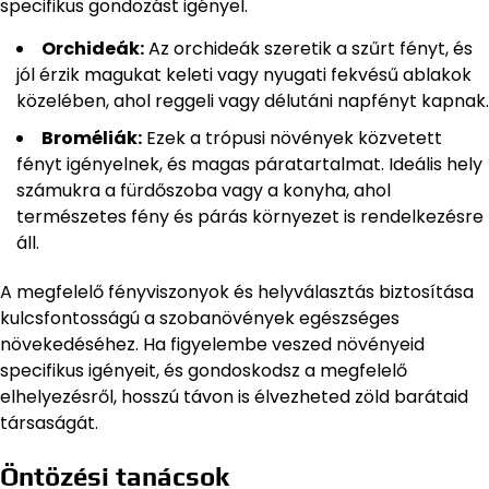
specifikus gondozást igényel.
Orchideák:
Az orchideák szeretik a szűrt fényt, és
jól érzik magukat keleti vagy nyugati fekvésű ablakok
közelében, ahol reggeli vagy délutáni napfényt kapnak.
Broméliák:
Ezek a trópusi növények közvetett
fényt igényelnek, és magas páratartalmat. Ideális hely
számukra a fürdőszoba vagy a konyha, ahol
természetes fény és párás környezet is rendelkezésre
áll.
A megfelelő fényviszonyok és helyválasztás biztosítása
kulcsfontosságú a szobanövények egészséges
növekedéséhez. Ha figyelembe veszed növényeid
specifikus igényeit, és gondoskodsz a megfelelő
elhelyezésről, hosszú távon is élvezheted zöld barátaid
társaságát.
Öntözési tanácsok