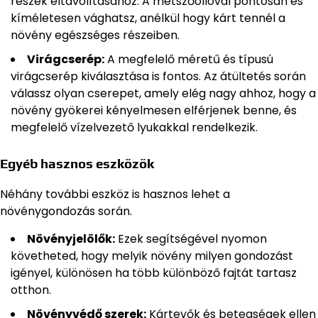
részek eltávolításához. A metszőollóval pontosan és
kíméletesen vághatsz, anélkül hogy kárt tennél a
növény egészséges részeiben.
Virágcserép:
A megfelelő méretű és típusú
virágcserép kiválasztása is fontos. Az átültetés során
válassz olyan cserepet, amely elég nagy ahhoz, hogy a
növény gyökerei kényelmesen elférjenek benne, és
megfelelő vízelvezető lyukakkal rendelkezik.
Egyéb hasznos eszközök
Néhány további eszköz is hasznos lehet a
növénygondozás során.
Növényjelölők:
Ezek segítségével nyomon
követheted, hogy melyik növény milyen gondozást
igényel, különösen ha több különböző fajtát tartasz
otthon.
Növényvédő szerek:
Kártevők és betegségek ellen