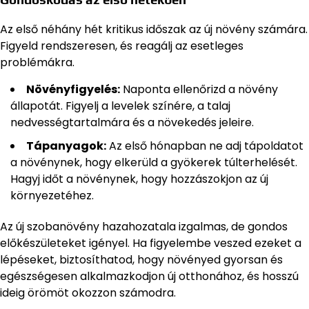
Az első néhány hét kritikus időszak az új növény számára.
Figyeld rendszeresen, és reagálj az esetleges
problémákra.
Növényfigyelés:
Naponta ellenőrizd a növény
állapotát. Figyelj a levelek színére, a talaj
nedvességtartalmára és a növekedés jeleire.
Tápanyagok:
Az első hónapban ne adj tápoldatot
a növénynek, hogy elkerüld a gyökerek túlterhelését.
Hagyj időt a növénynek, hogy hozzászokjon az új
környezetéhez.
Az új szobanövény hazahozatala izgalmas, de gondos
előkészületeket igényel. Ha figyelembe veszed ezeket a
lépéseket, biztosíthatod, hogy növényed gyorsan és
egészségesen alkalmazkodjon új otthonához, és hosszú
ideig örömöt okozzon számodra.