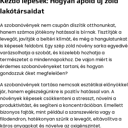
Kezdő lépések: Hogyan ápold új zöld
lakótársaidat
A szobanövények nem csupán díszítik otthonunkat,
hanem számos jótékony hatással is bírnak. Tisztítják a
levegőt, javítják a beltéri klímát, és még a hangulatunkat
is képesek feldobni. Egy szép zöld növény sarka egyedivé
varázsolhatja a szobát, és közelebb hozhatja a
természetet a mindennapokhoz. De vajon miért is
érdemes szobanövényeket tartani, és hogyan
gondozzuk őket megfelelően?
A szobanövények tartása nemcsak esztétikai előnyökkel
jár, hanem egészségünkre is pozitív hatással van. A
növények képesek csökkenteni a stresszt, növelni a
produktivitást, és segíteni a koncentrációban. Emellett
bizonyos fajták, mint például a szanszeviéria vagy a
filodendron, hatékonyan szűrik a levegőt, eltávolítva a
káros anyagokat és növelve az oxigénszintet.