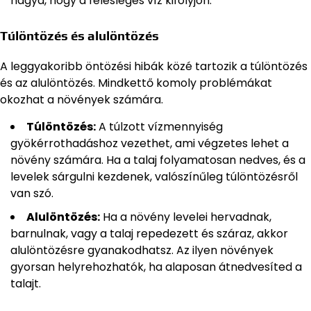
hagyd, hogy a felesleges víz kifolyjon.
Túlöntözés és alulöntözés
A leggyakoribb öntözési hibák közé tartozik a túlöntözés
és az alulöntözés. Mindkettő komoly problémákat
okozhat a növények számára.
Túlöntözés:
A túlzott vízmennyiség
gyökérrothadáshoz vezethet, ami végzetes lehet a
növény számára. Ha a talaj folyamatosan nedves, és a
levelek sárgulni kezdenek, valószínűleg túlöntözésről
van szó.
Alulöntözés:
Ha a növény levelei hervadnak,
barnulnak, vagy a talaj repedezett és száraz, akkor
alulöntözésre gyanakodhatsz. Az ilyen növények
gyorsan helyrehozhatók, ha alaposan átnedvesíted a
talajt.