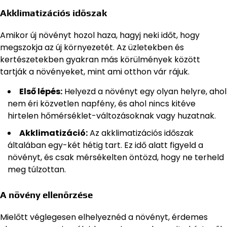
Akklimatizációs időszak
Amikor új növényt hozol haza, hagyj neki időt, hogy
megszokja az új környezetét. Az üzletekben és
kertészetekben gyakran más körülmények között
tartják a növényeket, mint ami otthon vár rájuk.
Első lépés:
Helyezd a növényt egy olyan helyre, ahol
nem éri közvetlen napfény, és ahol nincs kitéve
hirtelen hőmérséklet-változásoknak vagy huzatnak.
Akklimatizáció:
Az akklimatizációs időszak
általában egy-két hétig tart. Ez idő alatt figyeld a
növényt, és csak mérsékelten öntözd, hogy ne terheld
meg túlzottan.
A növény ellenőrzése
Mielőtt véglegesen elhelyeznéd a növényt, érdemes