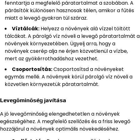
fenntartja a megfelelő páratartalmat a szobában. A
párásítók különösen hasznosak télen, amikor a fűtés
miatt a levegő gyakran túl száraz.
Víztálcák:
Helyezz a növények alá vízzel töltött
tálcákat. A párolgó víz növeli a levegő páratartalmát a
növények környezetében. Ügyelj arra, hogy a
növények cserép alja ne érjen közvetlenül a vízbe,
mert az gyökérrothadáshoz vezethet.
Csoportosítás:
Csoportosítsd a növényeket
egymás mellé. A növények körül párolgó víz növeli a
közvetlen környezetük páratartalmát.
Levegőminőség javítása
A jó levegőminőség elengedhetetlen a növények
egészségéhez. A megfelelő szellőzés és a friss levegő
hozzájárul a növények optimális növekedéséhez.