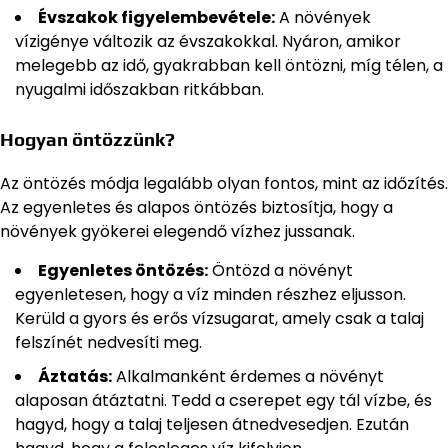
Évszakok figyelembevétele:
A növények
vízigénye változik az évszakokkal. Nyáron, amikor
melegebb az idő, gyakrabban kell öntözni, míg télen, a
nyugalmi időszakban ritkábban.
Hogyan öntözzünk?
Az öntözés módja legalább olyan fontos, mint az időzítés.
Az egyenletes és alapos öntözés biztosítja, hogy a
növények gyökerei elegendő vízhez jussanak.
Egyenletes öntözés:
Öntözd a növényt
egyenletesen, hogy a víz minden részhez eljusson.
Kerüld a gyors és erős vízsugarat, amely csak a talaj
felszínét nedvesíti meg.
Áztatás:
Alkalmanként érdemes a növényt
alaposan átáztatni. Tedd a cserepet egy tál vízbe, és
hagyd, hogy a talaj teljesen átnedvesedjen. Ezután