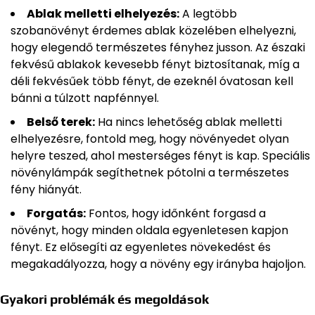
Ablak melletti elhelyezés:
A legtöbb
szobanövényt érdemes ablak közelében elhelyezni,
hogy elegendő természetes fényhez jusson. Az északi
fekvésű ablakok kevesebb fényt biztosítanak, míg a
déli fekvésűek több fényt, de ezeknél óvatosan kell
bánni a túlzott napfénnyel.
Belső terek:
Ha nincs lehetőség ablak melletti
elhelyezésre, fontold meg, hogy növényedet olyan
helyre teszed, ahol mesterséges fényt is kap. Speciális
növénylámpák segíthetnek pótolni a természetes
fény hiányát.
Forgatás:
Fontos, hogy időnként forgasd a
növényt, hogy minden oldala egyenletesen kapjon
fényt. Ez elősegíti az egyenletes növekedést és
megakadályozza, hogy a növény egy irányba hajoljon.
Gyakori problémák és megoldások