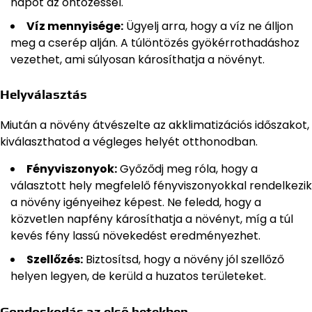
napot az öntözéssel.
Víz mennyisége:
Ügyelj arra, hogy a víz ne álljon
meg a cserép alján. A túlöntözés gyökérrothadáshoz
vezethet, ami súlyosan károsíthatja a növényt.
Helyválasztás
Miután a növény átvészelte az akklimatizációs időszakot,
kiválaszthatod a végleges helyét otthonodban.
Fényviszonyok:
Győződj meg róla, hogy a
választott hely megfelelő fényviszonyokkal rendelkezik
a növény igényeihez képest. Ne feledd, hogy a
közvetlen napfény károsíthatja a növényt, míg a túl
kevés fény lassú növekedést eredményezhet.
Szellőzés:
Biztosítsd, hogy a növény jól szellőző
helyen legyen, de kerüld a huzatos területeket.
Gondoskodás az első hetekben