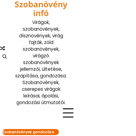
Szobanövény
Skip
to
infó
content
Virágok,
szobanövények,
dísznövények, virág
fajták, zöld
szobanövények,
virágzó
szobanövények
jellemzői, ültetése,
szapítása, gondozása.
Szobanövények,
cserepes virágok
leírásai, ápolási,
gondozási útmutatói.
Szobanövények gondozása