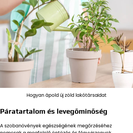
Hogyan ápold új zöld lakótársaidat
Páratartalom és levegőminőség
A szobanövények egészségének megőrzéséhez
nemcsak a megfelelő öntözés és fényviszonyok