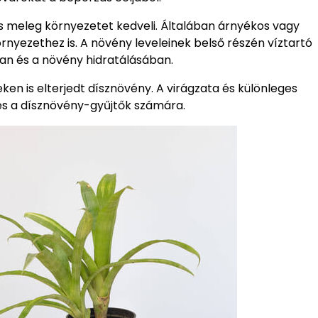
és meleg környezetet kedveli. Általában árnyékos vagy
örnyezethez is. A növény leveleinek belső részén víztartó
an és a növény hidratálásában.
ken is elterjedt dísznövény. A virágzata és különleges
és a dísznövény-gyűjtők számára.