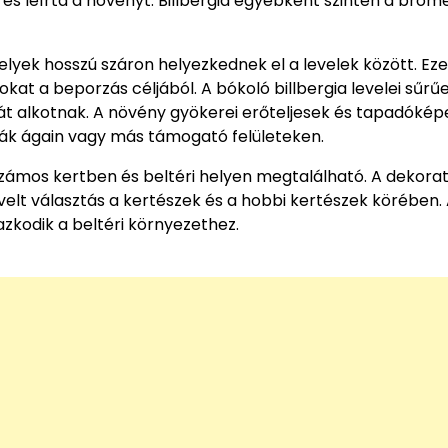
a és leírta a növényt. Billbergia egyébként szintén a bromé
elyek hosszú száron helyezkednek el a levelek között. Eze
kat a beporzás céljából. A bókoló billbergia levelei sűrű
át alkotnak. A növény gyökerei erőteljesek és tapadókép
fák ágain vagy más támogató felületeken.
számos kertben és beltéri helyen megtalálható. A dekorat
elt választás a kertészek és a hobbi kertészek körében.
azkodik a beltéri környezethez.