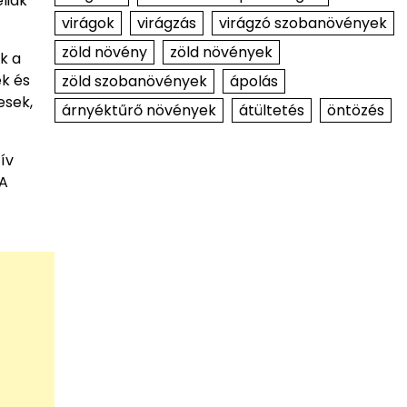
liák
virágok
virágzás
virágzó szobanövények
zöld növény
zöld növények
k a
ek és
zöld szobanövények
ápolás
esek,
árnyéktűrő növények
átültetés
öntözés
ív
 A