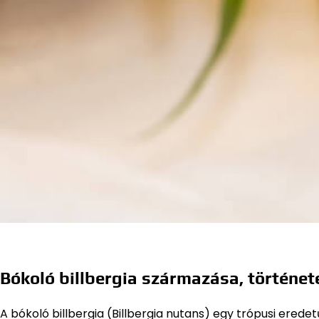
Bókoló billbergia származása, történet
A bókoló billbergia (Billbergia nutans) egy trópusi erede