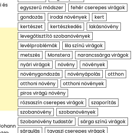
i és
egyszerű módszer
fehér cserepes virágok
gondozás
irodai növények
kert
kertészet
kertészkedés
lakásnövény
levegőtisztító szobanövények
levélproblémák
lila színű virágok
metszés
Monstera
narancssárga virágok
nyári virágok
növény
növények
növénygondozás
növényápolás
otthon
otthoni növény
otthoni növények
piros virágú növény
rózsaszín cserepes virágok
szaporítás
szobanövény
szobanövények
Szobanövény tudastár
sárga színű virágok
 Johann
sárgulás
tavaszi cserepes virágok