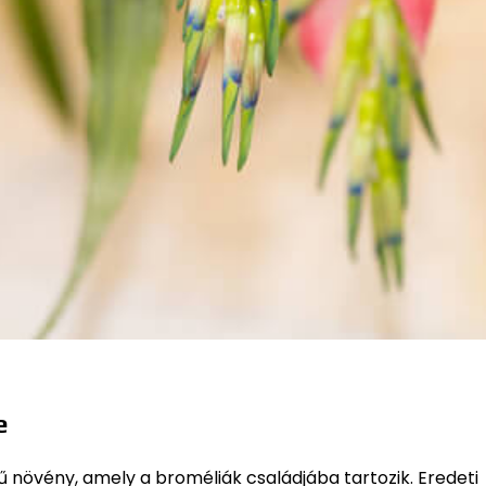
e
tű növény, amely a broméliák családjába tartozik. Eredeti