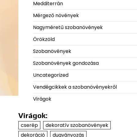
Medditerrán
Mérgező növények
Nagyméretű szobanövények
Örökzöld
Szobanövények
Szobanövények gondozása
Uncategorized
Vendégcikkek a szobanövényekről
Virágok
Virágok:
cserép
dekoratív szobanövények
dekoráció
dugványozás