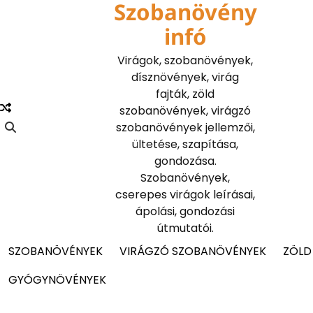
Szobanövény
Skip
to
infó
content
Virágok, szobanövények,
dísznövények, virág
fajták, zöld
szobanövények, virágzó
szobanövények jellemzői,
ültetése, szapítása,
gondozása.
Szobanövények,
cserepes virágok leírásai,
ápolási, gondozási
útmutatói.
SZOBANÖVÉNYEK
VIRÁGZÓ SZOBANÖVÉNYEK
ZÖLD
GYÓGYNÖVÉNYEK