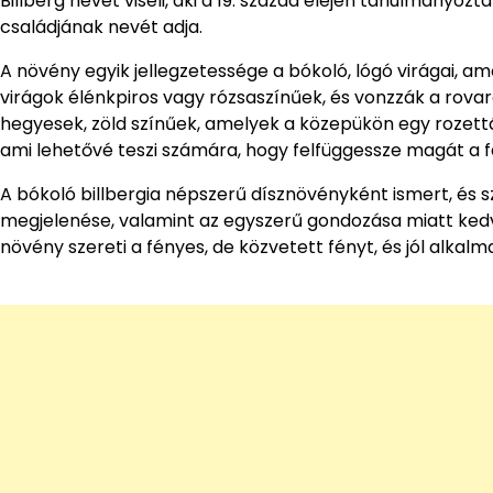
Billberg nevét viseli, aki a 19. század elején tanulmányozt
családjának nevét adja.
A növény egyik jellegzetessége a bókoló, lógó virágai, am
virágok élénkpiros vagy rózsaszínűek, és vonzzák a rovaro
hegyesek, zöld színűek, amelyek a közepükön egy rozett
ami lehetővé teszi számára, hogy felfüggessze magát a 
A bókoló billbergia népszerű dísznövényként ismert, és 
megjelenése, valamint az egyszerű gondozása miatt kedv
növény szereti a fényes, de közvetett fényt, és jól alkalm