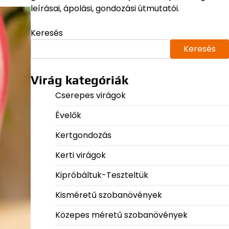
leírásai, ápolási, gondozási útmutatói.
Keresés
Keresés
Virág kategóriák
Cserepes virágok
Évelők
Kertgondozás
Kerti virágok
Kipróbáltuk-Teszteltük
Kisméretű szobanövények
Közepes méretű szobanövények