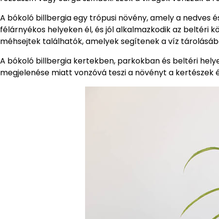
A bókoló billbergia egy trópusi növény, amely a nedves 
félárnyékos helyeken él, és jól alkalmazkodik az beltéri k
méhsejtek találhatók, amelyek segítenek a víz tárolásáb
A bókoló billbergia kertekben, parkokban és beltéri helye
megjelenése miatt vonzóvá teszi a növényt a kertészek 