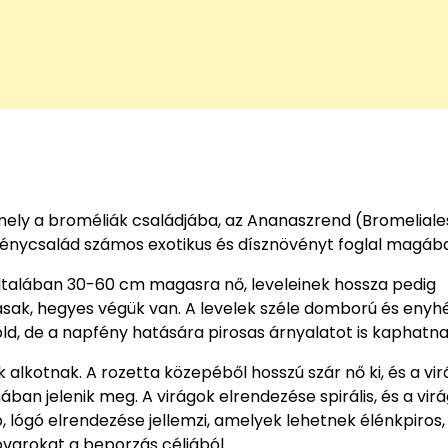
 amely a broméliák családjába, az Ananaszrend (Bromeliale
övénycsalád számos exotikus és dísznövényt foglal magáb
ltalában 30-60 cm magasra nő, leveleinek hossza pedig
kásak, hegyes végük van. A levelek széle domború és enyh
zöld, de a napfény hatására pirosas árnyalatot is kaphatna
 alkotnak. A rozetta közepéből hosszú szár nő ki, és a vi
ában jelenik meg. A virágok elrendezése spirális, és a vir
, lógó elrendezése jellemzi, amelyek lehetnek élénkpiros,
ovarokat a beporzás céljából.