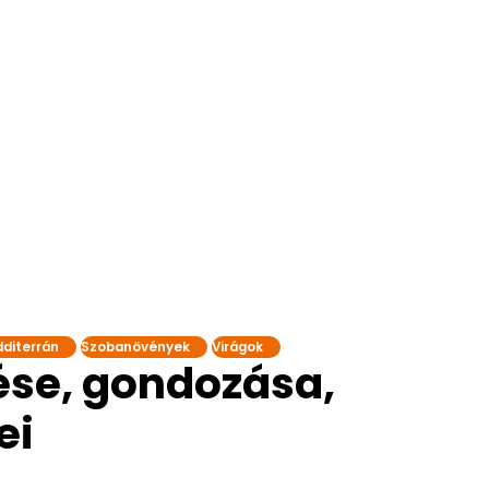
diterrán
Szobanövények
Virágok
tése, gondozása,
ei