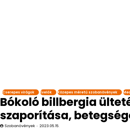
Cserepes virágok
Évelők
Közepes méretű szobanövények
Med
Bókoló billbergia ülte
szaporítása, betegség
Szobanövények
2023.05.15.