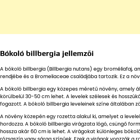
Bókoló billbergia jellemzői
A bókoló billbergia (Billbergia nutans) egy broméliafaj,
rendjébe és a Bromeliaceae családjába tartozik. Ez a n
A bókoló billbergia egy közepes méretű növény, amely á
körülbelül 30-50 cm lehet. A levelek szélesek és hosszú
fogazott. A bókoló billbergia leveleinek színe általában 
A növény közepén egy rozetta alakul ki, amelyet a levelek
hordozza. A bókoló billbergia virágzata lógó, csüngő form
hossza akár 60 cm is lehet. A virágokat különleges bókoló
rózsaszín vagy sárga színűek. Ezek a virágok vonzzák a r