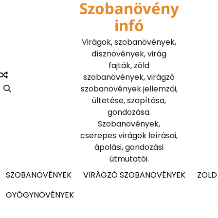
Szobanövény
Skip
to
infó
content
Virágok, szobanövények,
dísznövények, virág
fajták, zöld
szobanövények, virágzó
szobanövények jellemzői,
ültetése, szapítása,
gondozása.
Szobanövények,
cserepes virágok leírásai,
ápolási, gondozási
útmutatói.
SZOBANÖVÉNYEK
VIRÁGZÓ SZOBANÖVÉNYEK
ZÖLD
GYÓGYNÖVÉNYEK