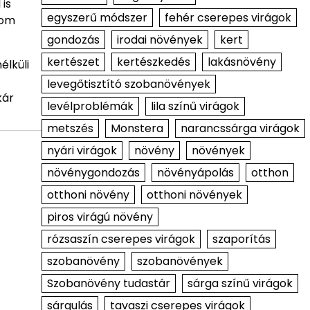
is
egyszerű módszer
fehér cserepes virágok
tom
gondozás
irodai növények
kert
kertészet
kertészkedés
lakásnövény
élküli
levegőtisztító szobanövények
kár
levélproblémák
lila színű virágok
metszés
Monstera
narancssárga virágok
nyári virágok
növény
növények
növénygondozás
növényápolás
otthon
otthoni növény
otthoni növények
piros virágú növény
rózsaszín cserepes virágok
szaporítás
szobanövény
szobanövények
Szobanövény tudastár
sárga színű virágok
sárgulás
tavaszi cserepes virágok