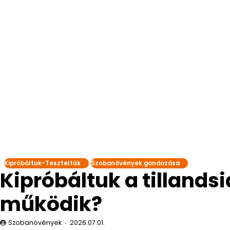
Kipróbáltuk-Teszteltük
Szobanövények gondozása
Kipróbáltuk a tillandsiá
működik?
Szobanövények
2026.07.01.