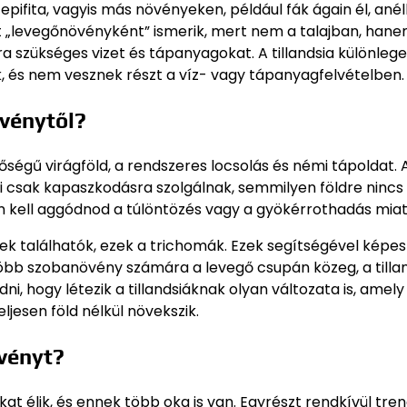
ifita, vagyis más növényeken, például fák ágain él, anélk
 „levegőnövényként” ismerik, mert nem a talajban, hane
 szükséges vizet és tápanyagokat. A tillandsia különlege
k, és nem vesznek részt a víz- vagy tápanyagfelvételben.
övénytől?
égű virágföld, a rendszeres locsolás és némi tápoldat. 
rei csak kapaszkodásra szolgálnak, semmilyen földre nincs
em kell aggódnod a túlöntözés vagy a gyökérrothadás mia
yek találhatók, ezek a trichomák. Ezek segítségével képes
öbb szobanövény számára a levegő csupán közeg, a tilla
i, hogy létezik a tillandsiáknak olyan változata is, amely
eljesen föld nélkül növekszik.
övényt?
 élik, és ennek több oka is van. Egyrészt rendkívül trend