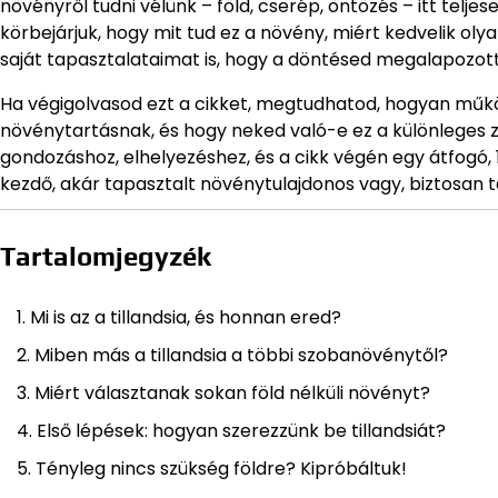
növényről tudni vélünk – föld, cserép, öntözés – itt tel
körbejárjuk, hogy mit tud ez a növény, miért kedvelik oly
saját tapasztalataimat is, hogy a döntésed megalapozott
Ha végigolvasod ezt a cikket, megtudhatod, hogyan működik
növénytartásnak, és hogy neked való-e ez a különleges z
gondozáshoz, elhelyezéshez, és a cikk végén egy átfogó,
kezdő, akár tapasztalt növénytulajdonos vagy, biztosan t
Tartalomjegyzék
Mi is az a tillandsia, és honnan ered?
Miben más a tillandsia a többi szobanövénytől?
Miért választanak sokan föld nélküli növényt?
Első lépések: hogyan szerezzünk be tillandsiát?
Tényleg nincs szükség földre? Kipróbáltuk!