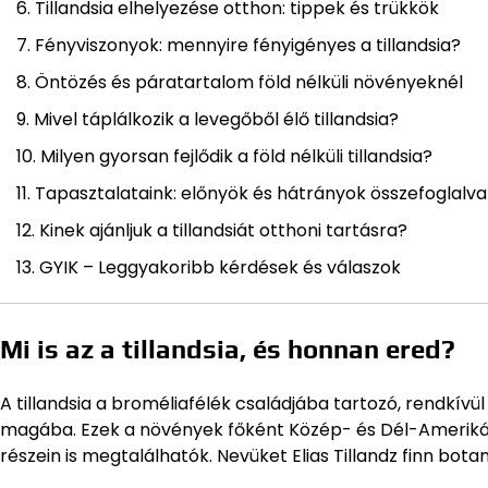
Tillandsia elhelyezése otthon: tippek és trükkök
Fényviszonyok: mennyire fényigényes a tillandsia?
Öntözés és páratartalom föld nélküli növényeknél
Mivel táplálkozik a levegőből élő tillandsia?
Milyen gyorsan fejlődik a föld nélküli tillandsia?
Tapasztalataink: előnyök és hátrányok összefoglalva
Kinek ajánljuk a tillandsiát otthoni tartásra?
GYIK – Leggyakoribb kérdések és válaszok
Mi is az a tillandsia, és honnan ered?
A tillandsia a broméliafélék családjába tartozó, rendkív
magába. Ezek a növények főként Közép- és Dél-Amerikáb
részein is megtalálhatók. Nevüket Elias Tillandz finn botan