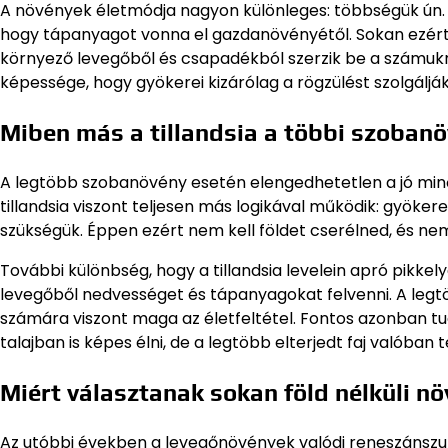
A növények életmódja nagyon különleges: többségük ún. ep
hogy tápanyagot vonna el gazdanövényétől. Sokan ezért
környező levegőből és csapadékból szerzik be a számukra
képessége, hogy gyökerei kizárólag a rögzülést szolgáljá
Miben más a tillandsia a többi szoban
A legtöbb szobanövény esetén elengedhetetlen a jó minős
tillandsia viszont teljesen más logikával működik: gyöke
szükségük. Éppen ezért nem kell földet cserélned, és n
További különbség, hogy a tillandsia levelein apró pikkel
levegőből nedvességet és tápanyagokat felvenni. A legt
számára viszont maga az életfeltétel. Fontos azonban tudn
talajban is képes élni, de a legtöbb elterjedt faj valóban t
Miért választanak sokan föld nélküli n
Az utóbbi években a levegőnövények valódi reneszánszukat