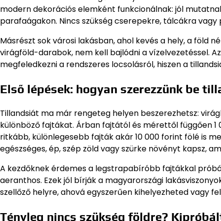
modern dekorációs elemként funkcionálnak: jól mutatna
parafaágakon. Nincs szükség cserepekre, tálcákra vagy po
Másrészt sok városi lakásban, ahol kevés a hely, a föld n
virágföld-darabok, nem kell bajlódni a vízelvezetéssel. 
megfeledkezni a rendszeres locsolásról, hiszen a tillandsia
Első lépések: hogyan szerezzünk be til
Tillandsiát ma már rengeteg helyen beszerezhetsz: virágb
különböző fajtákat. Árban fajtától és mérettől függően 1
ritkább, különlegesebb fajták akár 10 000 forint fölé is 
egészséges, ép, szép zöld vagy szürke növényt kapsz, am
A kezdőknek érdemes a legstrapabíróbb fajtákkal próbálk
aeranthos. Ezek jól bírják a magyarországi lakásviszonyoka
szellőző helyre, ahová egyszerűen kihelyezheted vagy f
Tényleg nincs szükség földre? Kipróbál