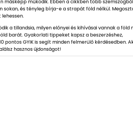
jesen másképp működik. Ebben a cikkben több szemszögből 
an sokan, és tényleg bírja-e a strapát föld nélkül. Megosz
 lehessen.
 a tillandsia, milyen előnyei és kihívásai vannak a föld n
öld barát. Gyakorlati tippeket kapsz a beszerzéshez,
 10 pontos GYIK is segít minden felmerülő kérdésedben. A
alálsz hasznos újdonságot!