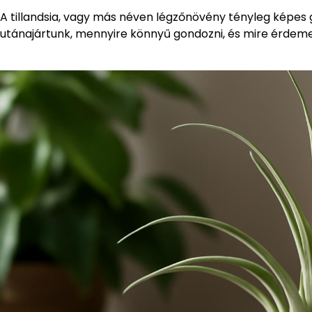
A tillandsia, vagy más néven légzőnövény tényleg képes 
utánajártunk, mennyire könnyű gondozni, és mire érdemes 