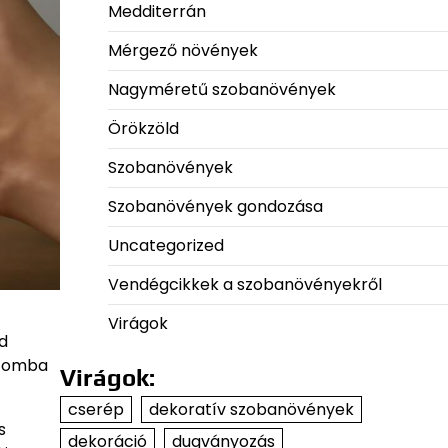
Medditerrán
Mérgező növények
Nagyméretű szobanövények
Örökzöld
Szobanövények
Szobanövények gondozása
Uncategorized
Vendégcikkek a szobanövényekről
Virágok
d
uszomba
Virágok:
cserép
dekoratív szobanövények
s
dekoráció
dugványozás