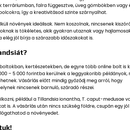
k terráriumban, falra függesztve, üveg gömbökben vagy
lcokra, így a kreativitásod szinte szárnyalhat.
élküli növények ideálisak. Nem koszolnak, nincsenek kiszó
Azoknak is tökéletes, akik gyakran utaznak vagy hajlamosa
 elég jól bírja a szárazabb időszakokat is.
landsiát?
oltokban, kertészetekben, de egyre több online bolt is k
 000 – 5 000 forintba kerülnek a leggyakoribb példányok,
mehetnek. Vásárlás előtt mindig győződj meg arról, hogy
elynek nincsenek barnuló, száradó részei.
ozni, például a Tillandsia ionantha, T. caput-medusae va
t is. A vásárlás után nincs szükség földre, csupán egy jól
ellógathatod a növényedet.
tuk!