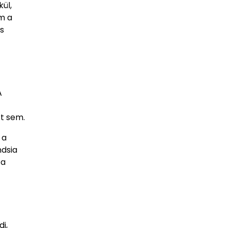
ül,
m a
s
A
tt sem.
 a
ndsia
 a
i,