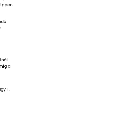
 éppen
ródó
k
ínál
 míg a
gy T.