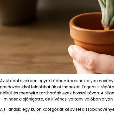
Az utóbbi években egyre többen keresnek olyan növénye
gondozásukkal feldobhatják otthonukat. Engem is régóta 
nélkül, és mennyire tarthatóak ezek hosszú távon. A till
– mindenki ajánlgatta, de kíváncsi voltam, valóban olya
A tillandsia egy külön kategóriát képvisel a szobanövén