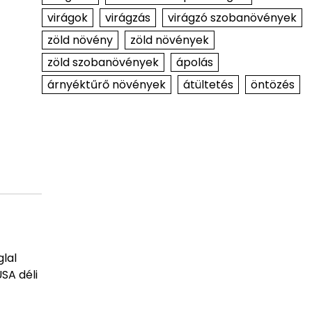
virágok
virágzás
virágzó szobanövények
zöld növény
zöld növények
zöld szobanövények
ápolás
árnyéktűrő növények
átültetés
öntözés
glal
SA déli