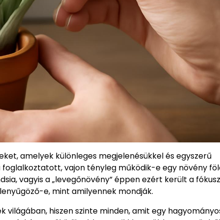
ket, amelyek különleges megjelenésükkel és egyszerű
foglalkoztatott, vajon tényleg működik-e egy növény föl
andsia, vagyis a „levegőnövény” éppen ezért került a fók
n lenyűgöző-e, mint amilyennek mondják.
yek világában, hiszen szinte minden, amit egy hagyományo