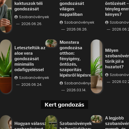
kaktuszok téli
gondozását
öntözését –
gondozását
világos
tényleg enn
nappaliban
kényes?
Szobanövények
Szobanövények
Szobanöv
2026.06.26.
2026.06.26.
2026.06.
Monstera
Leteszteltük az
gondozása
Milyen
aloe vera
otthon:
szobanövé
gondozását
fényigény,
tűrik jól a
minimális
öntözés,
huzatot?
odafigyeléssel
szaporítás
Szobanöv
lépésről lépésre
Szobanövények
2026.02.
Szobanövények
2026.06.24.
2026.03.14.
Kert gondozás
A legjobb
Hogyan válassz
Szobanövények
szobanövé
szobanövényt
balkonládában:
gyerek- és