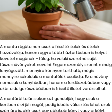
A menta régóta nemcsak a frissítő italok és ételek
hozzávalója, hanem egyre több háztartásban is helyet
követel magának – főleg, ha valaki szeretné saját
fűszernövényeket nevelni. Engem személy szerint mindig
lenyűgözött, mennyire könnyen tartható, mégis
mennyire sokoldalú a mentafélék családja. Ez a növény
nemcsak a konyhádban, hanem a fürdőszobádban vagy
akár a dolgozószobádban is frissítő illatot varázsolhat.
A mentáról talán sokan azt gondolják, hogy csak a
kertben érzi jól magát, pedig ideális választás lehet azok
számára is, akik csak egy ablakpárkányt vagy erkélyt