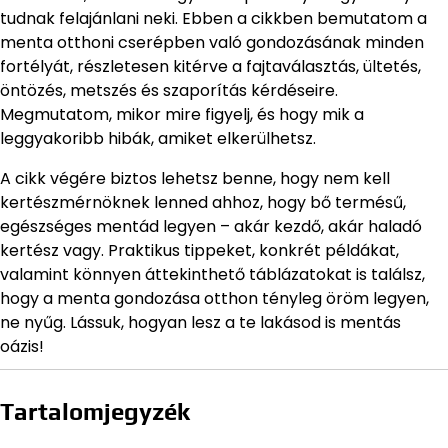
tudnak felajánlani neki. Ebben a cikkben bemutatom a
menta otthoni cserépben való gondozásának minden
fortélyát, részletesen kitérve a fajtaválasztás, ültetés,
öntözés, metszés és szaporítás kérdéseire.
Megmutatom, mikor mire figyelj, és hogy mik a
leggyakoribb hibák, amiket elkerülhetsz.
A cikk végére biztos lehetsz benne, hogy nem kell
kertészmérnöknek lenned ahhoz, hogy bő termésű,
egészséges mentád legyen – akár kezdő, akár haladó
kertész vagy. Praktikus tippeket, konkrét példákat,
valamint könnyen áttekinthető táblázatokat is találsz,
hogy a menta gondozása otthon tényleg öröm legyen,
ne nyűg. Lássuk, hogyan lesz a te lakásod is mentás
oázis!
Tartalomjegyzék