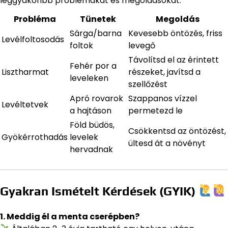
leggyakoribb problémákat és megoldásokat:
Probléma
Tünetek
Megoldás
Sárga/barna
Kevesebb öntözés, friss
Levélfoltosodás
foltok
levegő
Távolítsd el az érintett
Fehér por a
Lisztharmat
részeket, javítsd a
leveleken
szellőzést
Apró rovarok
Szappanos vízzel
Levéltetvek
a hajtáson
permetezd le
Föld büdös,
Csökkentsd az öntözést,
Gyökérrothadás
levelek
ültesd át a növényt
hervadnak
Gyakran Ismételt Kérdések (GYIK)
1. Meddig él a menta cserépben?