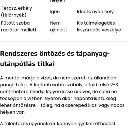
helyen
Terasz, erkély
Igen
Ideális nyári hely
(félárnyék)
Fűtött szoba
Nem
Kis túlmelegedés,
radiátor mellett
ajánlott
kiszáradás veszélye
Rendszeres öntözés és tápanyag-
utánpótlás titkai
A menta imádja a vizet, de nem szereti az állandóan
pangó talajt. A legfontosabb szabály: a föld felső 2-3
centimétere mindig legyen kissé nedves, de soha ne
tocsogjon a vízben. Nyáron akár naponta is szükség
lehet öntözésre – főleg, ha a csereped kicsi vagy napos
helyen van.
A túlöntözés ugyanakkor könnyen gyökérrothadást