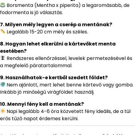
Borsmenta (Mentha x piperita) a legaromásabb, de
fodormenta is jó választás.
7. Milyen mély legyen a cserép a mentának?
Legalább 15-20 cm mély és széles.
8. Hogyan lehet elkerülni a kártevőket menta
esetében?
Rendszeres ellenőrzéssel, levelek permetezésével és
a megfelelő páratartalommal.
9. Használhatok-e kertből szedett földet?
Nem ajánlott, mert lehet benne kártevő vagy gomba.
Inkább jó minőségű virágföldet használj.
10. Mennyi fény kell a mentának?
Napi legalább 4-6 óra közvetett fény ideális, de a túl
erős tűző napot érdemes kerülni.