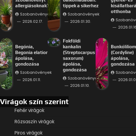
allergiásoknak?
tippek a sikerhez
kisállatbar
otthonba
Szobanövények
Szobanövények
Szobanöv
2026.02.17.
2026.01.30.
2026.01.16
Fokföldi
Begónia,
kankalin
Bunkóliliom
Begonia elatior
(Streptocarpus
(Cordyline)
ápolása,
saxorum)
ápolása,
gondozása
ápolása,
gondozása
gondozása
Szobanövények
Szobanöv
Szobanövények
2026.01.11.
2026.01.0
2026.01.10.
Virágok szín szerint
Fehér virágok
Rózsaszín virágok
Piros virágok