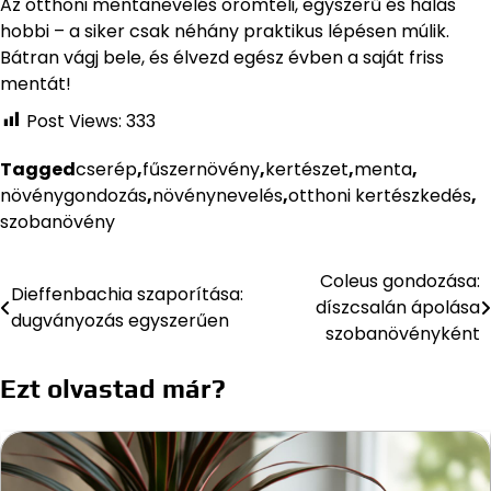
Az otthoni mentanevelés örömteli, egyszerű és hálás
hobbi – a siker csak néhány praktikus lépésen múlik.
Bátran vágj bele, és élvezd egész évben a saját friss
mentát!
Post Views:
333
Tagged
cserép
,
fűszernövény
,
kertészet
,
menta
,
növénygondozás
,
növénynevelés
,
otthoni kertészkedés
,
szobanövény
Coleus gondozása:
Bejegyzés
Dieffenbachia szaporítása:
díszcsalán ápolása
dugványozás egyszerűen
navigáció
szobanövényként
Ezt olvastad már?