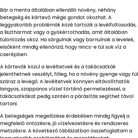
Bár a menta általában ellenálló növény, néhány
betegség és kártevő mégis gondot okozhat. A
leggyakoribb problémák közé tartozik a levélfoltosodás,
a lisztharmat vagy a gyökérrothadás, amit általában
túlöntözés okoz. Ha sárgulnak vagy barnulnak a levelek,
elsőként mindig ellenőrizd, hogy nincs-e túl sok víz a
cserépben.
A kártevők közül a levéltetvek és a takácsatkák
jelenthetnek veszélyt, főleg, ha a növény gyenge vagy túl
száraz a levegő. A levéltetvek könnyen eltávolíthatók
langyos, szappanos vízzel történő permetezéssel, a
takácsatkákat pedig szintén a párásítás segíthet távol
tartani.
A betegségek megelőzése érdekében mindig figyelj a
megfelelő öntözésre, jó vízelvezetésre és rendszeres
metszésre. A következő táblázatban összefoglaltam a