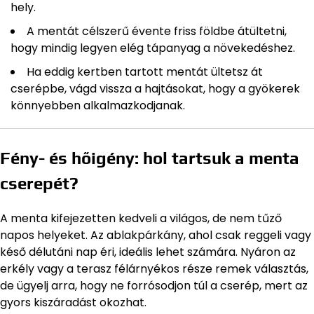
hely.
A mentát célszerű évente friss földbe átültetni,
hogy mindig legyen elég tápanyag a növekedéshez.
Ha eddig kertben tartott mentát ültetsz át
cserépbe, vágd vissza a hajtásokat, hogy a gyökerek
könnyebben alkalmazkodjanak.
Fény- és hőigény: hol tartsuk a menta
cserepét?
A menta kifejezetten kedveli a világos, de nem tűző
napos helyeket. Az ablakpárkány, ahol csak reggeli vagy
késő délutáni nap éri, ideális lehet számára. Nyáron az
erkély vagy a terasz félárnyékos része remek választás,
de ügyelj arra, hogy ne forrósodjon túl a cserép, mert az
gyors kiszáradást okozhat.