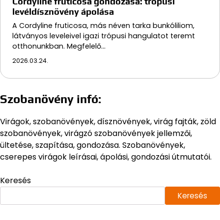
Cordyline fruticosa gondozása: trópusi
levéldísznövény ápolása
A Cordyline fruticosa, más néven tarka bunkóliliom,
látványos leveleivel igazi trópusi hangulatot teremt
otthonunkban. Megfelelő…
2026.03.24.
Szobanövény infó:
Virágok, szobanövények, dísznövények, virág fajták, zöld
szobanövények, virágzó szobanövények jellemzői,
ültetése, szapítása, gondozása. Szobanövények,
cserepes virágok leírásai, ápolási, gondozási útmutatói.
Keresés
Keresés