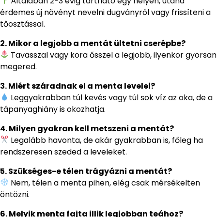
Általában 2-3 évig tartható egy helyen, utána
érdemes új növényt nevelni dugványról vagy frissíteni a
tőosztással.
2. Mikor a legjobb a mentát ültetni cserépbe?
Tavasszal vagy kora ősszel a legjobb, ilyenkor gyorsan
megered.
3. Miért száradnak el a menta levelei?
Leggyakrabban túl kevés vagy túl sok víz az oka, de a
tápanyaghiány is okozhatja.
4. Milyen gyakran kell metszeni a mentát?
Legalább havonta, de akár gyakrabban is, főleg ha
rendszeresen szeded a leveleket.
5. Szükséges-e télen trágyázni a mentát?
Nem, télen a menta pihen, elég csak mérsékelten
öntözni.
6. Melyik menta fajta illik legjobban teához?