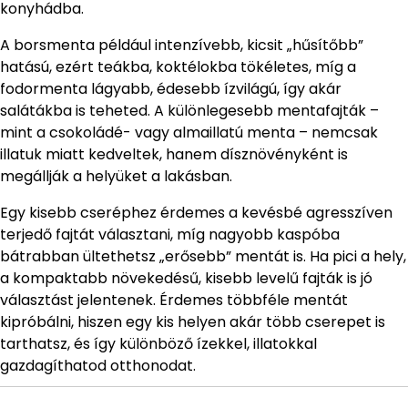
konyhádba.
A borsmenta például intenzívebb, kicsit „hűsítőbb”
hatású, ezért teákba, koktélokba tökéletes, míg a
fodormenta lágyabb, édesebb ízvilágú, így akár
salátákba is teheted. A különlegesebb mentafajták –
mint a csokoládé- vagy almaillatú menta – nemcsak
illatuk miatt kedveltek, hanem dísznövényként is
megállják a helyüket a lakásban.
Egy kisebb cseréphez érdemes a kevésbé agresszíven
terjedő fajtát választani, míg nagyobb kaspóba
bátrabban ültethetsz „erősebb” mentát is. Ha pici a hely,
a kompaktabb növekedésű, kisebb levelű fajták is jó
választást jelentenek. Érdemes többféle mentát
kipróbálni, hiszen egy kis helyen akár több cserepet is
tarthatsz, és így különböző ízekkel, illatokkal
gazdagíthatod otthonodat.