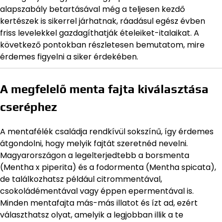
alapszabály betartásával még a teljesen kezdő
kertészek is sikerrel járhatnak, ráadásul egész évben
friss levelekkel gazdagíthatják ételeiket-italaikat. A
következő pontokban részletesen bemutatom, mire
érdemes figyelni a siker érdekében.
A megfelelő menta fajta kiválasztása
cseréphez
A mentafélék családja rendkívül sokszínű, így érdemes
átgondolni, hogy melyik fajtát szeretnéd nevelni.
Magyarországon a legelterjedtebb a borsmenta
(Mentha x piperita) és a fodormenta (Mentha spicata),
de találkozhatsz például citrommentával,
csokoládémentával vagy éppen epermentával is.
Minden mentafajta más-más illatot és ízt ad, ezért
választhatsz olyat, amelyik a legjobban illik a te