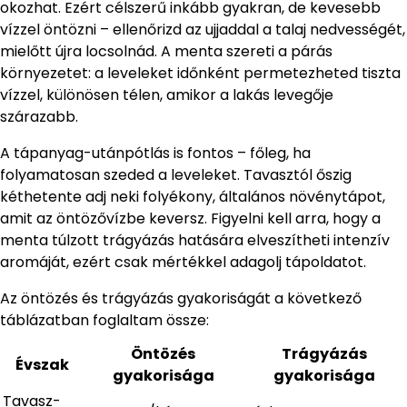
okozhat. Ezért célszerű inkább gyakran, de kevesebb
vízzel öntözni – ellenőrizd az ujjaddal a talaj nedvességét,
mielőtt újra locsolnád. A menta szereti a párás
környezetet: a leveleket időnként permetezheted tiszta
vízzel, különösen télen, amikor a lakás levegője
szárazabb.
A tápanyag-utánpótlás is fontos – főleg, ha
folyamatosan szeded a leveleket. Tavasztól őszig
kéthetente adj neki folyékony, általános növénytápot,
amit az öntözővízbe keversz. Figyelni kell arra, hogy a
menta túlzott trágyázás hatására elveszítheti intenzív
aromáját, ezért csak mértékkel adagolj tápoldatot.
Az öntözés és trágyázás gyakoriságát a következő
táblázatban foglaltam össze:
Öntözés
Trágyázás
Évszak
gyakorisága
gyakorisága
Tavasz-