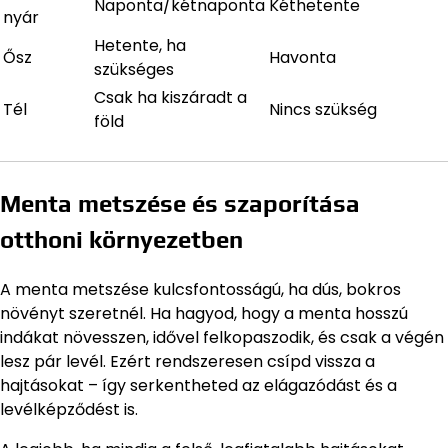
Naponta/kétnaponta
Kéthetente
nyár
Hetente, ha
Ősz
Havonta
szükséges
Csak ha kiszáradt a
Tél
Nincs szükség
föld
Menta metszése és szaporítása
otthoni környezetben
A menta metszése kulcsfontosságú, ha dús, bokros
növényt szeretnél. Ha hagyod, hogy a menta hosszú
indákat növesszen, idővel felkopaszodik, és csak a végén
lesz pár levél. Ezért rendszeresen csípd vissza a
hajtásokat – így serkentheted az elágazódást és a
levélképződést is.