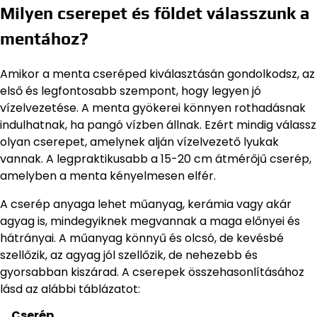
Milyen cserepet és földet válasszunk a
mentához?
Amikor a menta cseréped kiválasztásán gondolkodsz, az
első és legfontosabb szempont, hogy legyen jó
vízelvezetése. A menta gyökerei könnyen rothadásnak
indulhatnak, ha pangó vízben állnak. Ezért mindig válassz
olyan cserepet, amelynek alján vízelvezető lyukak
vannak. A legpraktikusabb a 15-20 cm átmérőjű cserép,
amelyben a menta kényelmesen elfér.
A cserép anyaga lehet műanyag, kerámia vagy akár
agyag is, mindegyiknek megvannak a maga előnyei és
hátrányai. A műanyag könnyű és olcsó, de kevésbé
szellőzik, az agyag jól szellőzik, de nehezebb és
gyorsabban kiszárad. A cserepek összehasonlításához
lásd az alábbi táblázatot:
Cserép