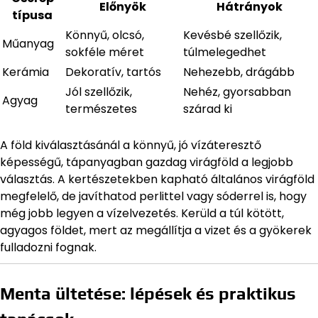
Előnyök
Hátrányok
típusa
Könnyű, olcsó,
Kevésbé szellőzik,
Műanyag
sokféle méret
túlmelegedhet
Kerámia
Dekoratív, tartós
Nehezebb, drágább
Jól szellőzik,
Nehéz, gyorsabban
Agyag
természetes
szárad ki
A föld kiválasztásánál a könnyű, jó vízáteresztő
képességű, tápanyagban gazdag virágföld a legjobb
választás. A kertészetekben kapható általános virágföld
megfelelő, de javíthatod perlittel vagy sóderrel is, hogy
még jobb legyen a vízelvezetés. Kerüld a túl kötött,
agyagos földet, mert az megállítja a vizet és a gyökerek
fulladozni fognak.
Menta ültetése: lépések és praktikus