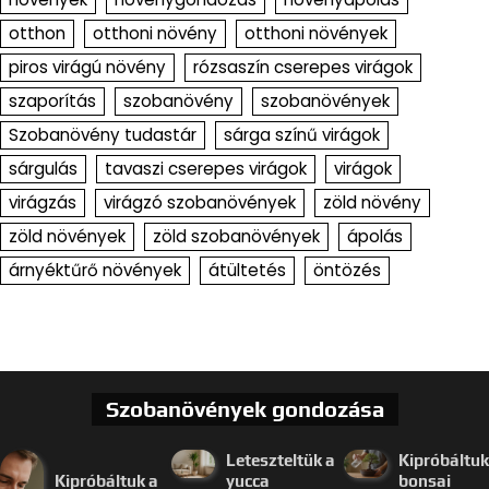
otthon
otthoni növény
otthoni növények
piros virágú növény
rózsaszín cserepes virágok
szaporítás
szobanövény
szobanövények
Szobanövény tudastár
sárga színű virágok
sárgulás
tavaszi cserepes virágok
virágok
virágzás
virágzó szobanövények
zöld növény
zöld növények
zöld szobanövények
ápolás
árnyéktűrő növények
átültetés
öntözés
Szobanövények gondozása
Leteszteltük a
Kipróbáltuk
Kipróbáltuk a
yucca
bonsai