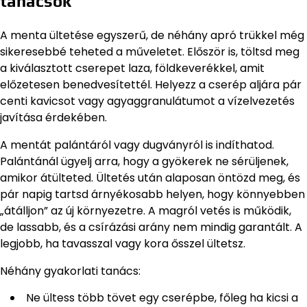
tanácsok
A menta ültetése egyszerű, de néhány apró trükkel még
sikeresebbé teheted a műveletet. Először is, töltsd meg
a kiválasztott cserepet laza, földkeverékkel, amit
előzetesen benedvesítettél. Helyezz a cserép aljára pár
centi kavicsot vagy agyaggranulátumot a vízelvezetés
javítása érdekében.
A mentát palántáról vagy dugványról is indíthatod.
Palántánál ügyelj arra, hogy a gyökerek ne sérüljenek,
amikor átülteted. Ültetés után alaposan öntözd meg, és
pár napig tartsd árnyékosabb helyen, hogy könnyebben
„átálljon” az új környezetre. A magról vetés is működik,
de lassabb, és a csírázási arány nem mindig garantált. A
legjobb, ha tavasszal vagy kora ősszel ültetsz.
Néhány gyakorlati tanács:
Ne ültess több tövet egy cserépbe, főleg ha kicsi a