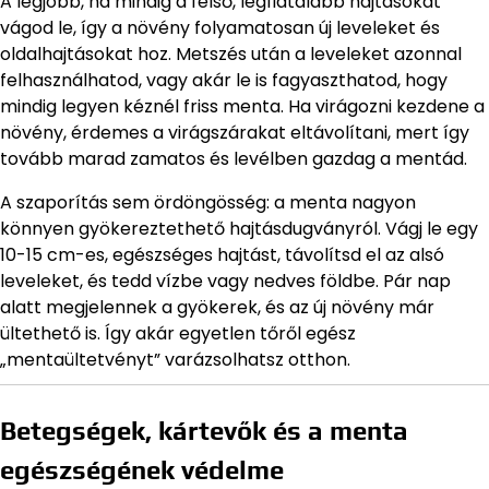
A legjobb, ha mindig a felső, legfiatalabb hajtásokat
vágod le, így a növény folyamatosan új leveleket és
oldalhajtásokat hoz. Metszés után a leveleket azonnal
felhasználhatod, vagy akár le is fagyaszthatod, hogy
mindig legyen kéznél friss menta. Ha virágozni kezdene a
növény, érdemes a virágszárakat eltávolítani, mert így
tovább marad zamatos és levélben gazdag a mentád.
A szaporítás sem ördöngösség: a menta nagyon
könnyen gyökereztethető hajtásdugványról. Vágj le egy
10-15 cm-es, egészséges hajtást, távolítsd el az alsó
leveleket, és tedd vízbe vagy nedves földbe. Pár nap
alatt megjelennek a gyökerek, és az új növény már
ültethető is. Így akár egyetlen tőről egész
„mentaültetvényt” varázsolhatsz otthon.
Betegségek, kártevők és a menta
egészségének védelme