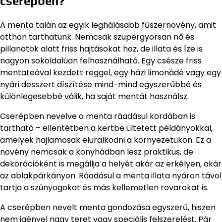
cserépben?
A menta talán az egyik leghálásabb fűszernövény, amit
otthon tarthatunk. Nemcsak szupergyorsan nő és
pillanatok alatt friss hajtásokat hoz, de illata és íze is
nagyon sokoldalúan felhasználható. Egy csésze friss
mentateával kezdett reggel, egy házi limonádé vagy egy
nyári desszert díszítése mind-mind egyszerűbbé és
különlegesebbé válik, ha saját mentát használsz.
Cserépben nevelve a menta ráadásul kordában is
tartható – ellentétben a kertbe ültetett példányokkal,
amelyek hajlamosak eluralkodni a környezetükön. Ez a
növény nemcsak a konyhádban lesz praktikus, de
dekorációként is megállja a helyét akár az erkélyen, akár
az ablakpárkányon. Ráadásul a menta illata nyáron távol
tartja a szúnyogokat és más kellemetlen rovarokat is.
A cserépben nevelt menta gondozása egyszerű, hiszen
nem igényel nagy teret vagy speciális felszerelést. Pár