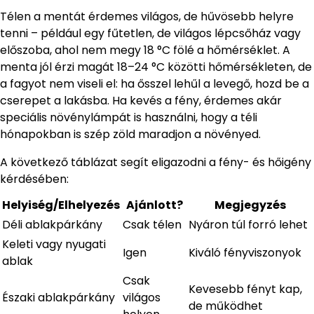
Télen a mentát érdemes világos, de hűvösebb helyre
tenni – például egy fűtetlen, de világos lépcsőház vagy
előszoba, ahol nem megy 18 °C fölé a hőmérséklet. A
menta jól érzi magát 18–24 °C közötti hőmérsékleten, de
a fagyot nem viseli el: ha ősszel lehűl a levegő, hozd be a
cserepet a lakásba. Ha kevés a fény, érdemes akár
speciális növénylámpát is használni, hogy a téli
hónapokban is szép zöld maradjon a növényed.
A következő táblázat segít eligazodni a fény- és hőigény
kérdésében:
Helyiség/Elhelyezés
Ajánlott?
Megjegyzés
Déli ablakpárkány
Csak télen
Nyáron túl forró lehet
Keleti vagy nyugati
Igen
Kiváló fényviszonyok
ablak
Csak
Kevesebb fényt kap,
Északi ablakpárkány
világos
de működhet