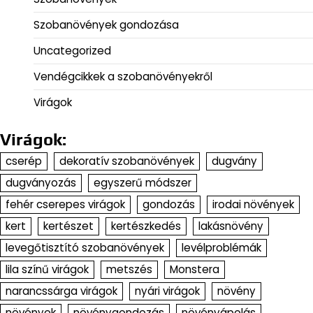
Szobanövények gondozása
Uncategorized
Vendégcikkek a szobanövényekről
Virágok
Virágok:
cserép
dekoratív szobanövények
dugvány
dugványozás
egyszerű módszer
fehér cserepes virágok
gondozás
irodai növények
kert
kertészet
kertészkedés
lakásnövény
levegőtisztító szobanövények
levélproblémák
lila színű virágok
metszés
Monstera
narancssárga virágok
nyári virágok
növény
növények
növénygondozás
növényápolás