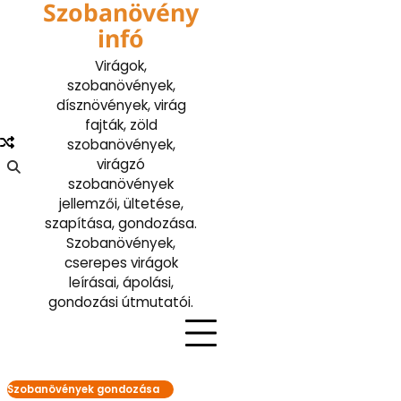
Szobanövény
Skip
to
infó
content
Virágok,
szobanövények,
dísznövények, virág
fajták, zöld
szobanövények,
virágzó
szobanövények
jellemzői, ültetése,
szapítása, gondozása.
Szobanövények,
cserepes virágok
leírásai, ápolási,
gondozási útmutatói.
Szobanövények gondozása